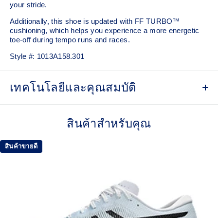
your stride.​
Additionally, this shoe is updated with FF TURBO™
cushioning, which helps you experience a more energetic
toe-off during tempo runs and races.
Style #:
1013A158.301
เทคโนโลยีและคุณสมบัติ
Engineered Mesh upper
Improves breathability
สินค้าสำหรับคุณ
At least 50% of the shoe’s main upper material is made
with recycled materials to reduce waste and carbon
สินค้าขายดี
emissions
The sockliner is produced with the solution dyeing
process that reduces water usage by approximately
33% and carbon emissions by approximately 45%
compared to the conventional dyeing technology
Full-length carbon plate