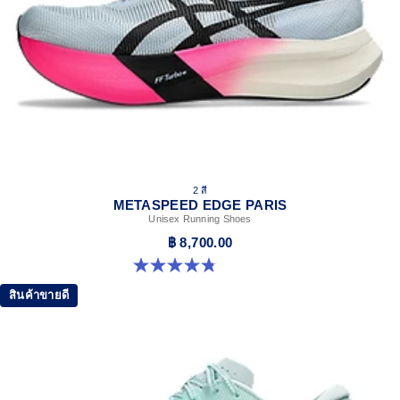
Adds structure and improve toe-off propulsion
FF TURBO™ cushioning
Our lightest and bounciest cushioning material that's
approximately 33% lighter and approximately 13% more
responsive than FF BLAST™ cushioning
ASICSGRIP™ outsole rubber
Provides advanced grip for various terrain
2 สี
METASPEED EDGE PARIS
Unisex Running Shoes
฿ 8,700.00
4.8 จาก 5 ดาว 787 รีวิว
สินค้าขายดี