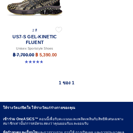
2 สี
US7-S GEL-KINETIC
FLUENT
Unisex Sportstyle Shoes
฿ 7,700.00
฿ 5,390.00
4.7 จาก 5 ดาว 18 รีวิว
1 ของ 1
ให้รางวัลแก่จิตใจ ให้รางวัลแก่ร่างกายของคุณ
เข้าร่วม OneASICS™
ตอนนี้เพื่อรับคะแนนและเพลิดเพลินกับสิทธิพิเศษเฉพาะ
สมาชิกเท่านั้น!การสมัครแสดงว่าคุณยอมรับและยอมรับ
ข้อกำหนดและเงื่อนไข
และการรวบรวม การใช้ การเปิดเผย และการประมวลผล