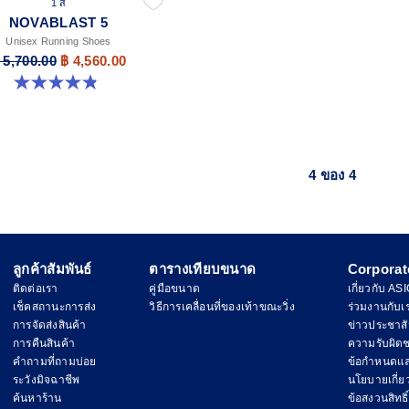
1 สี
NOVABLAST 5
Unisex Running Shoes
 5,700.00
฿ 4,560.00
4.8 จาก 5 ดาว 78 รีวิว
4 ของ 4
ลูกค้าสัมพันธ์
ตารางเทียบขนาด
Corporat
ติดต่อเรา
คู่มือขนาด
เกี่ยวกับ AS
เช็คสถานะการส่ง
วิธีการเคลื่อนที่ของเท้าขณะวิ่ง
ร่วมงานกับเ
การจัดส่งสินค้า
ข่าวประชาสั
การคืนสินค้า
ความรับผิด
คำถามที่ถามบ่อย
ข้อกำหนดแล
ระวังมิจฉาชีพ
นโยบายเกี่ยวก
ค้นหาร้าน
ข้อสงวนสิทธิ์