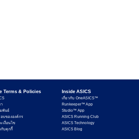
e Terms & Policies
Inside ASICS
ICS
เกี่ยวกับ OneASICS™
รา
Runkeeper™ App
มพันธ์
Studio™ App
ชอบขององค์กร
ASICS Running Club
ะเงื่อนไข
ASICS Technology
ับคุกกี้
ASICS Blog