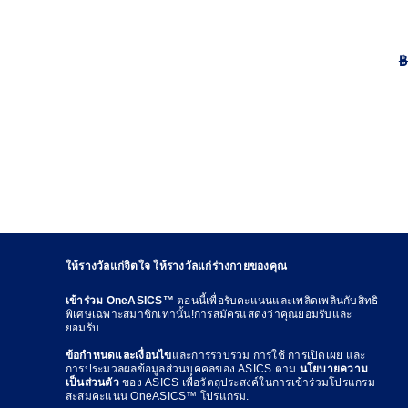
฿
ให้รางวัลแก่จิตใจ ให้รางวัลแก่ร่างกายของคุณ
เข้าร่วม OneASICS™
ตอนนี้เพื่อรับคะแนนและเพลิดเพลินกับสิทธิ
พิเศษเฉพาะสมาชิกเท่านั้น!การสมัครแสดงว่าคุณยอมรับและ
ยอมรับ
ข้อกำหนดและเงื่อนไข
และการรวบรวม การใช้ การเปิดเผย และ
การประมวลผลข้อมูลส่วนบุคคลของ ASICS ตาม
นโยบายความ
เป็นส่วนตัว
ของ ASICS เพื่อวัตถุประสงค์ในการเข้าร่วมโปรแกรม
สะสมคะแนน OneASICS™ โปรแกรม.