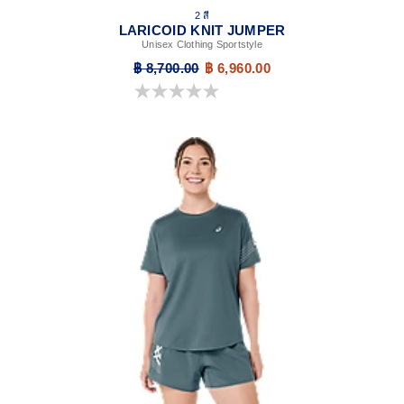
2 สี
LARICOID KNIT JUMPER
Unisex Clothing Sportstyle
฿ 8,700.00
฿ 6,960.00
0.0 จาก 5 ดาว