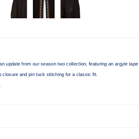
an update from our season two collection, featuring an argyle tape on
losure and pin tuck stitching for a classic fit. ​
.
Quick-dry​ing.