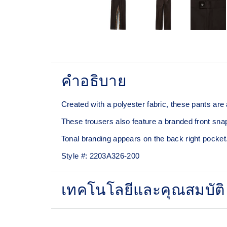
คำอธิบาย
Created with a polyester fabric, these pants are 
​These trousers also feature a branded front snap c
​Tonal branding appears on the back right pocket
Style #:
2203A326-200
เทคโนโลยีและคุณสมบัติ
Jersey fabric​.