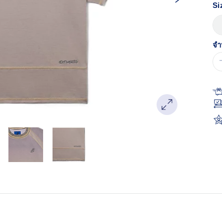
Si
จำ