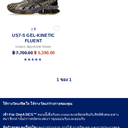
2 สี
US7-S GEL-KINETIC
FLUENT
Unisex Sportstyle Shoes
฿ 7,700.00
฿ 5,390.00
4.7 จาก 5 ดาว 18 รีวิว
1 ของ 1
ให้รางวัลแก่จิตใจ ให้รางวัลแก่ร่างกายของคุณ
เข้าร่วม OneASICS™
ตอนนี้เพื่อรับคะแนนและเพลิดเพลินกับสิทธิพิเศษเฉพาะ
สมาชิกเท่านั้น!การสมัครแสดงว่าคุณยอมรับและยอมรับ
ข้อกำหนดและเงื่อนไข
และการรวบรวม การใช้ การเปิดเผย และการประมวลผล