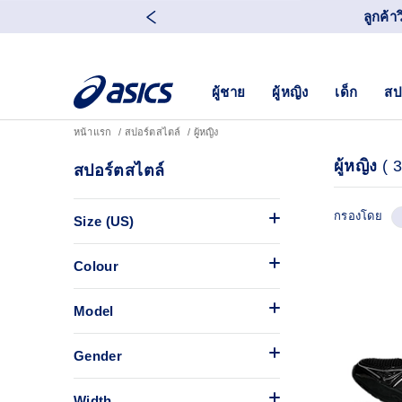
ลูกค้า
ผู้ชาย
ผู้หญิง
เด็ก
สป
หน้าแรก
สปอร์ตสไตล์
ผู้หญิง
ผู้หญิง
(
3
สปอร์ตสไตล์
กรองโดย
Size (US)
Colour
Model
Gender
Width