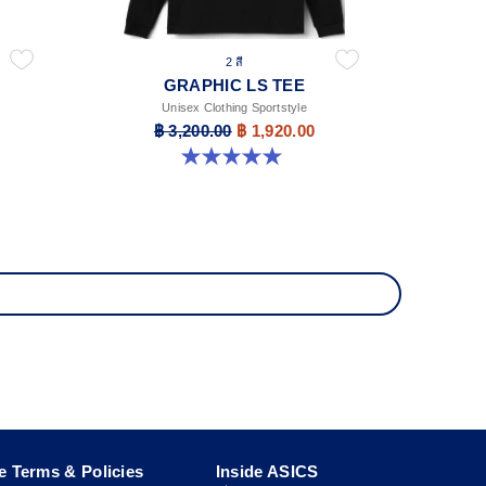
2 สี
GRAPHIC LS TEE
Unisex Clothing Sportstyle
฿ 3,200.00
฿ 1,920.00
5.0 จาก 5 ดาว 2 รีวิว
e Terms & Policies
Inside ASICS