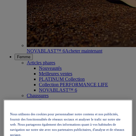
NOVABLAST™ 6
Acheter maintenant
Femme
Articles phares
Nouveautés
Meilleures ventes
PLATINUM Collection
Collection PERFORMANCE LIFE
NOVABLAST™ 6
Chaussures
Running
Trail
Tennis
Nous utilisons des cookies pour personnaliser notre contenu et nos publicités,
Volley
fournir des fonctionnalités de réseaux sociaux et analyser le trafic sur notre site
Handball
web. Nous partageons également des informations quant à vos habitudes de
Padel
navigation sur notre site avec nos partenaires publicitaires, d'analyse et de réseaux
Netball
sociaux.