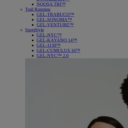
NOOSA TRI™
Trail Running
GEL-TRABUCO™
GEL-SONOMA™
GEL-VENTURE™
SportStyle
GEL-NYC™
GEL-KAYANO 14™
GEL-1130™
GEL-CUMULUS 16™
GEL-NYC™ 2.0