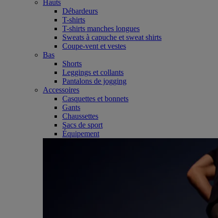
Hauts
Débardeurs
T-shirts
T-shirts manches longues
Sweats à capuche et sweat shirts
Coupe-vent et vestes
Bas
Shorts
Leggings et collants
Pantalons de jogging
Accessoires
Casquettes et bonnets
Gants
Chaussettes
Sacs de sport
Équipement