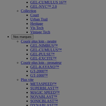
GEL-CUMULUS 16™
GEL-NYC™ 2.0
Collection
Court
Urban Trail
Heritage
Vis Tech
Vintage Tech
Nos marques
Courir plus loin - neutre
GEL-NIMBUS™
GEL-CUMULUS™
GEL-PULSE™
GEL-EXCITE™
Courir plus loin - pronateur
GEL-KAYANO™
GT-2000™
GT-1000™
Plus vite
METASPEED™
SUPERBLAST™
MAGIC SPEED™
NOVABLAST™
SONICBLAST™
DYNABLAST™