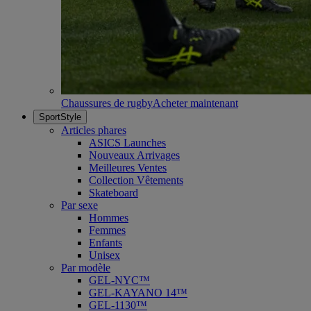
Chaussures de rugby
Acheter maintenant
SportStyle
Articles phares
ASICS Launches
Nouveaux Arrivages
Meilleures Ventes
Collection Vêtements
Skateboard
Par sexe
Hommes
Femmes
Enfants
Unisex
Par modèle
GEL-NYC™
GEL-KAYANO 14™
GEL-1130™