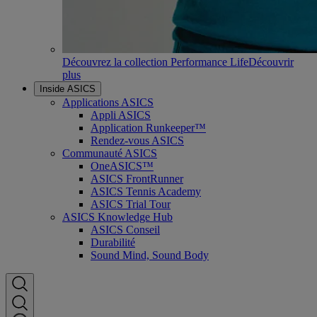
Découvrez la collection Performance Life
Découvrir
plus
Inside ASICS
Applications ASICS
Appli ASICS
Application Runkeeper™
Rendez-vous ASICS
Communauté ASICS
OneASICS™
ASICS FrontRunner
ASICS Tennis Academy
ASICS Trial Tour
ASICS Knowledge Hub
ASICS Conseil
Durabilité
Sound Mind, Sound Body