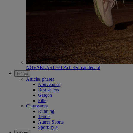
NOVABLAST™ 6
Acheter maintenant
Enfant
Articles phares
Nouveautés
Best sellers
Garçon
Fille
Chaussures
Running
Tennis
Autres Sports
SportStyle