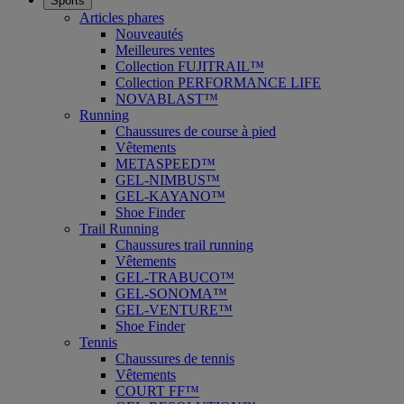
Sports
Articles phares
Nouveautés
Meilleures ventes
Collection FUJITRAIL™
Collection PERFORMANCE LIFE
NOVABLAST™
Running
Chaussures de course à pied
Vêtements
METASPEED™
GEL-NIMBUS™
GEL-KAYANO™
Shoe Finder
Trail Running
Chaussures trail running
Vêtements
GEL-TRABUCO™
GEL-SONOMA™
GEL-VENTURE™
Shoe Finder
Tennis
Chaussures de tennis
Vêtements
COURT FF™