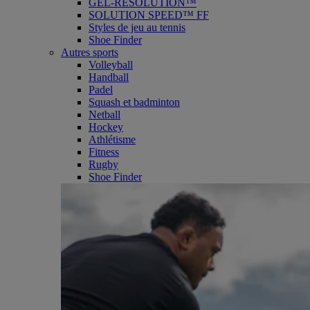
GEL-RESOLUTION™
SOLUTION SPEED™ FF
Styles de jeu au tennis
Shoe Finder
Autres sports
Volleyball
Handball
Padel
Squash et badminton
Netball
Hockey
Athlétisme
Fitness
Rugby
Shoe Finder