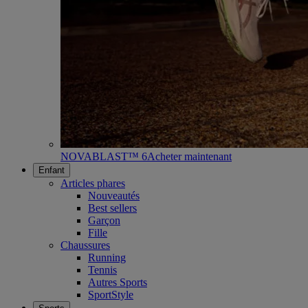
NOVABLAST™ 6
Acheter maintenant
Enfant
Articles phares
Nouveautés
Best sellers
Garçon
Fille
Chaussures
Running
Tennis
Autres Sports
SportStyle