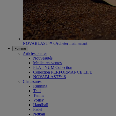
NOVABLAST™ 6
Acheter maintenant
Femme
Articles phares
Nouveautés
Meilleures ventes
PLATINUM Collection
Collection PERFORMANCE LIFE
NOVABLAST™ 6
Chaussures
Running
Trail
Tennis
Volley
Handball
Padel
Netball