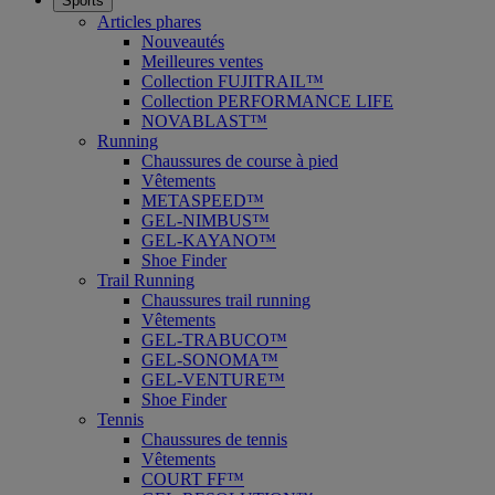
Sports
Articles phares
Nouveautés
Meilleures ventes
Collection FUJITRAIL™
Collection PERFORMANCE LIFE
NOVABLAST™
Running
Chaussures de course à pied
Vêtements
METASPEED™
GEL-NIMBUS™
GEL-KAYANO™
Shoe Finder
Trail Running
Chaussures trail running
Vêtements
GEL-TRABUCO™
GEL-SONOMA™
GEL-VENTURE™
Shoe Finder
Tennis
Chaussures de tennis
Vêtements
COURT FF™