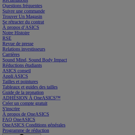
Réclamations
Questions fréquentes
Suivre une commande
Trouver Un Magasin
Se rétracter du contrat
À propos d’ASICS
Notre Histoire
RSE
Revue de presse
Relations investisseurs
Carrières
Sound Mind, Sound Body Impact
Réductions étudiants
ASICS conseil
Appli ASICS
Tailles et pointures
Tableaux et guides des tailles
Guide de la pronation
ADHÉSION À OneASICS™
Créer un compte gratuit
S'inscrire
À propos de OneASICS
FAQ OneASICS
OneASICS Conditions générales
Programme de réduction