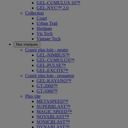
GEL-CUMULUS 16™
GEL-NYC™ 2.0
Collection
Court
Urban Trail
Heritage
Vis Tech
Vintage Tech
Nos marques
Courir plus loin - neutre
GEL-NIMBUS™
GEL-CUMULUS™
GEL-PULSE™
GEL-EXCITE™
Courir plus loin - pronateur
GEL-KAYANO™
GT-2000™
GT-1000™
Plus vite
METASPEED™
SUPERBLAST™
MAGIC SPEED™
NOVABLAST™
SONICBLAST™
DYNABLAST™