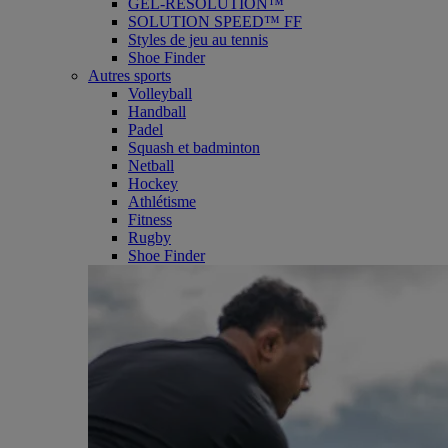
GEL-RESOLUTION™
SOLUTION SPEED™ FF
Styles de jeu au tennis
Shoe Finder
Autres sports
Volleyball
Handball
Padel
Squash et badminton
Netball
Hockey
Athlétisme
Fitness
Rugby
Shoe Finder