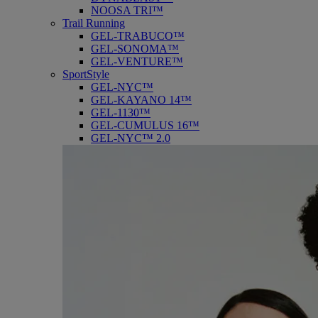
NOOSA TRI™
Trail Running
GEL-TRABUCO™
GEL-SONOMA™
GEL-VENTURE™
SportStyle
GEL-NYC™
GEL-KAYANO 14™
GEL-1130™
GEL-CUMULUS 16™
GEL-NYC™ 2.0