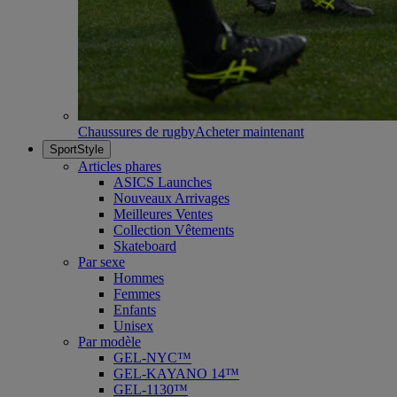
Chaussures de rugby
Acheter maintenant
SportStyle
Articles phares
ASICS Launches
Nouveaux Arrivages
Meilleures Ventes
Collection Vêtements
Skateboard
Par sexe
Hommes
Femmes
Enfants
Unisex
Par modèle
GEL-NYC™
GEL-KAYANO 14™
GEL-1130™