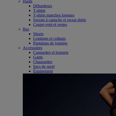
Hauts
Débardeurs
T-shirts
T-shirts manches longues
Sweats à capuche et sweat shirts
Coupe-vent et vestes
Bas
Shorts
Leggings et collants
Pantalons de jogging
Accessoires
Casquettes et bonnets
Gants
Chaussettes
Sacs de sport
Équipement