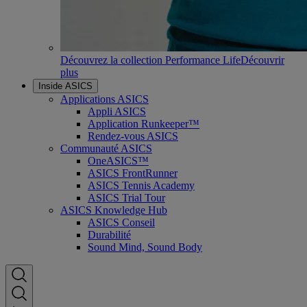
Découvrez la collection Performance Life
Découvrir
plus
Inside ASICS
Applications ASICS
Appli ASICS
Application Runkeeper™
Rendez-vous ASICS
Communauté ASICS
OneASICS™
ASICS FrontRunner
ASICS Tennis Academy
ASICS Trial Tour
ASICS Knowledge Hub
ASICS Conseil
Durabilité
Sound Mind, Sound Body