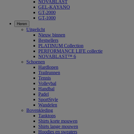
NOVABLAST
GEL-KAYANO
GT-2000
GT-1000
Heren
Uitgelicht
Nieuw binnen
Bestsellers
PLATINUM Collection
PERFORMANCE LIFE collectie
NOVABLAST™ 6
Schoenen
Hardlopen
Trailrunnen
Tennis
Volleybal
Handbal
Padel
SportStyle
Wandelen
Bovenkleding
Tanktops
Shirts korte mouwen
Shirts lange mouwen
Hoodies en sweaters