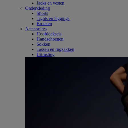
Jacks en vesten
Onderkleding
Shorts
Tights en leggings
Broeken
Accessoires
Hoofddeksels
Handschoenen
Sokken
Tassen en rugzakken
Uitrusting