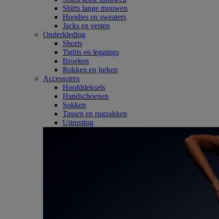
Shirts lange mouwen
Hoodies en sweaters
Jacks en vesten
Onderkleding
Shorts
Tights en leggings
Broeken
Rokken en jurken
Accessoires
Hoofddeksels
Handschoenen
Sokken
Tassen en rugzakken
Uitrusting