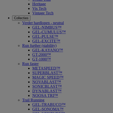
Heritage
Vis Tech
Vintage Tech
Collecties
Verder hardlopen - neutral
GEL-NIMBUS™
GEL-CUMULUS™
GEL-PULSE™
GEL-EXCITE™
Run further (stability)
GEL-KAYANO™
GT-2000™
GT-1000™
Run faster
METASPEED™
SUPERBLAST™
MAGIC SPEED™
NOVABLAST™
SONICBLAST™
DYNABLAST™
NOOSA TRI™
Trail Running
GEL-TRABUCO™
GEL-SONOMA™