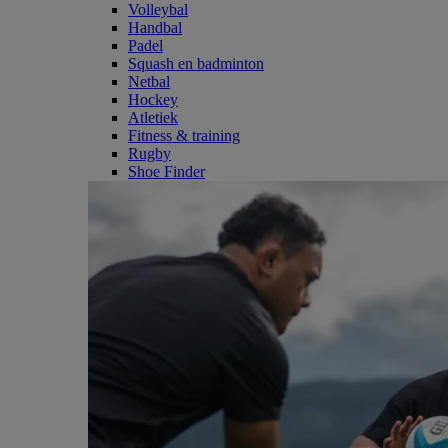
Volleybal
Handbal
Padel
Squash en badminton
Netbal
Hockey
Atletiek
Fitness & training
Rugby
Shoe Finder