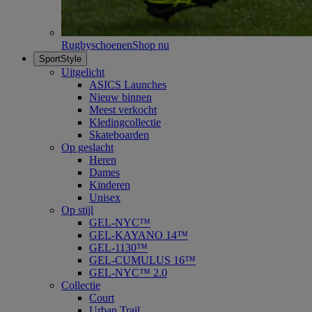
Rugbyschoenen
Shop nu
SportStyle
Uitgelicht
ASICS Launches
Nieuw binnen
Meest verkocht
Kledingcollectie
Skateboarden
Op geslacht
Heren
Dames
Kinderen
Unisex
Op stijl
GEL-NYC™
GEL-KAYANO 14™
GEL-1130™
GEL-CUMULUS 16™
GEL-NYC™ 2.0
Collectie
Court
Urban Trail