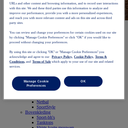
URLs and other content and browsing information, and to record user interactions
with this site. We and these third parties use this information to analyze and
improve our performance, provide you with a more personalized experiences,
and reach you with more relevant content and ads on this site and across third
party sites.
NOVABLAST™ 6
Shop nu
Dames
You can review and change your preferences for certain cookies used on our site
Uitgelicht
by clicking "Manage Cookie Preferences" or click “OK” if you would like to
Nieuw binnen
proceed without changing your preferences.
Bestsellers
PLATINUM Collection
By using this site or clicking "OK" or "Manage Cookie Preferences" you
PERFORMANCE LIFE collectie
acknowledge and agree to our
Privacy Policy,
Cookie Policy,
Terms &
NOVABLAST™ 6
Conditions,
and
Terms of Sale
which apply to your use of our site and related
Schoenen
services.
Hardlopen
Trailrunnen
Tennis
Manage Cookie
OK
Preferences
Volleybal
Handbal
Padel
Netbal
SportStyle
Bovenkleding
Sport-bh's
Tanktops
Shirts korte mouwen