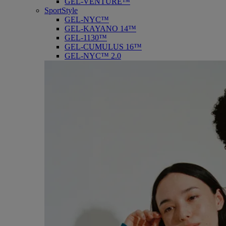
GEL-VENTURE™
SportStyle
GEL-NYC™
GEL-KAYANO 14™
GEL-1130™
GEL-CUMULUS 16™
GEL-NYC™ 2.0