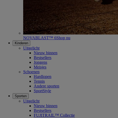
NOVABLAST™ 6
Shop nu
Kinderen
Uitgelicht
Nieuw binnen
Bestsellers
Jongens
Meisjes
Schoenen
Hardlopen
Tennis
Andere sporten
SportStyle
Sporten
Uitgelicht
Nieuw binnen
Bestsellers
FUJITRAIL™ Collectie