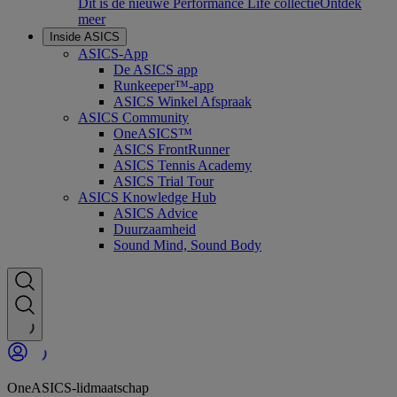
Dit is de nieuwe Performance Life collectie
Ontdek
meer
Inside ASICS
ASICS-App
De ASICS app
Runkeeper™-app
ASICS Winkel Afspraak
ASICS Community
OneASICS™
ASICS FrontRunner
ASICS Tennis Academy
ASICS Trial Tour
ASICS Knowledge Hub
ASICS Advice
Duurzaamheid
Sound Mind, Sound Body
OneASICS-lidmaatschap