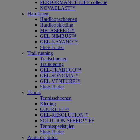
PERFORMANCE LIFE collectie
NOVABLAST™
Hardlopen
Hardloopschoenen
Hardloopkleding
METASPEED™
GEL-NIMBUS™
GEL-KAYANO™
Shoe Finder
Trail running
Trailschoenen
Trailkleding
GEL-TRABUCO™
GEL-SONOMA™
GEL-VENTURE™
Shoe Finder
Tennis
Tennisschoenen
Kleding
COURT FF™
GEL-RESOLUTION™
SOLUTION SPEED™ FF
Tennisspeelstijlen
Shoe Finder
Andere sporten