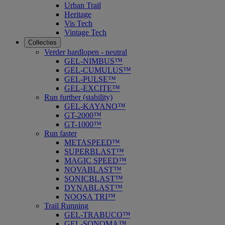
Urban Trail
Heritage
Vis Tech
Vintage Tech
Collecties
Verder hardlopen - neutral
GEL-NIMBUS™
GEL-CUMULUS™
GEL-PULSE™
GEL-EXCITE™
Run further (stability)
GEL-KAYANO™
GT-2000™
GT-1000™
Run faster
METASPEED™
SUPERBLAST™
MAGIC SPEED™
NOVABLAST™
SONICBLAST™
DYNABLAST™
NOOSA TRI™
Trail Running
GEL-TRABUCO™
GEL-SONOMA™