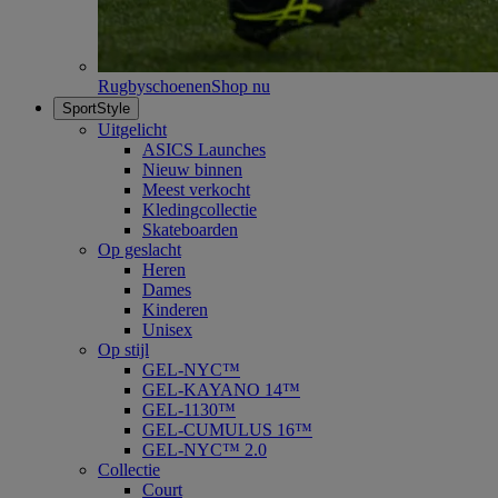
Rugbyschoenen
Shop nu
SportStyle
Uitgelicht
ASICS Launches
Nieuw binnen
Meest verkocht
Kledingcollectie
Skateboarden
Op geslacht
Heren
Dames
Kinderen
Unisex
Op stijl
GEL-NYC™
GEL-KAYANO 14™
GEL-1130™
GEL-CUMULUS 16™
GEL-NYC™ 2.0
Collectie
Court