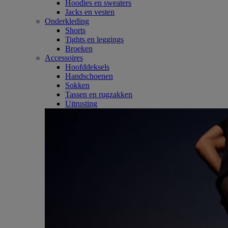
Hoodies en sweaters
Jacks en vesten
Onderkleding
Shorts
Tights en leggings
Broeken
Accessoires
Hoofddeksels
Handschoenen
Sokken
Tassen en rugzakken
Uitrusting