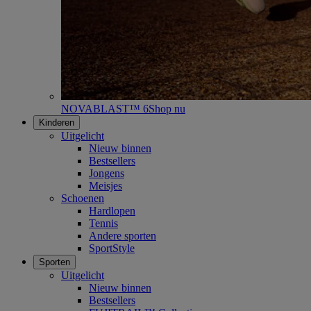
NOVABLAST™ 6
Shop nu
Kinderen
Uitgelicht
Nieuw binnen
Bestsellers
Jongens
Meisjes
Schoenen
Hardlopen
Tennis
Andere sporten
SportStyle
Sporten
Uitgelicht
Nieuw binnen
Bestsellers