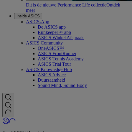
Dit is de nieuwe Performance Life collectie
Ontdek
meer
Inside ASICS
ASICS-App
De ASICS app
Runkeeper™-app
ASICS Winkel Afspraak
ASICS Community
OneASICS™
ASICS FrontRunner
ASICS Tennis Academy
ASICS Trial Tour
ASICS Knowledge Hub
ASICS Advice
Duurzaamheid
Sound Mind, Sound Body