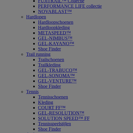
FUJITRAIL™ Collectie
PERFORMANCE LIFE collectie
NOVABLAST™
Hardlopen
Hardloopschoenen
Hardloopkleding
METASPEED™
GEL-NIMBUS™
GEL-KAYANO™
Shoe Finder
Trail running
Trailschoenen
Trailkleding
GEL-TRABUCO™
GEL-SONOMA™
GEL-VENTURE™
Shoe Finder
Tennis
Tennisschoenen
Kleding
COURT FF™
GEL-RESOLUTION™
SOLUTION SPEED™ FF
Tennisspeelstijlen
Shoe Finder