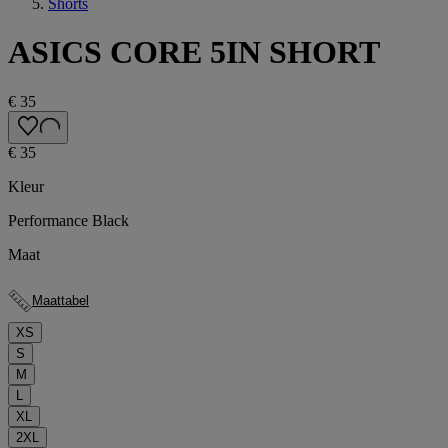
Shorts
ASICS CORE 5IN SHORT
€ 35
€ 35
Kleur
Performance Black
Maat
Maattabel
XS
S
M
L
XL
2XL