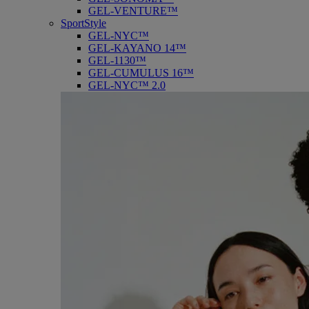
GEL-VENTURE™
SportStyle
GEL-NYC™
GEL-KAYANO 14™
GEL-1130™
GEL-CUMULUS 16™
GEL-NYC™ 2.0