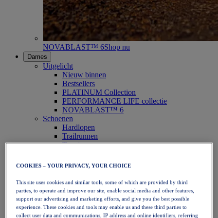
NOVABLAST™ 6
Shop nu
Dames
Uitgelicht
Nieuw binnen
Bestsellers
PLATINUM Collection
PERFORMANCE LIFE collectie
NOVABLAST™ 6
Schoenen
Hardlopen
Trailrunnen
Tennis
Volleybal
Handbal
COOKIES – YOUR PRIVACY, YOUR CHOICE
Padel
Netbal
This site uses cookies and similar tools, some of which are provided by third
SportStyle
parties, to operate and improve our site, enable social media and other features,
Bovenkleding
support our advertising and marketing efforts, and give you the best possible
Sport-bh's
experience. These cookies and tools may enable us and these third parties to
Tanktops
collect user data and communications, IP address and online identifiers, referring