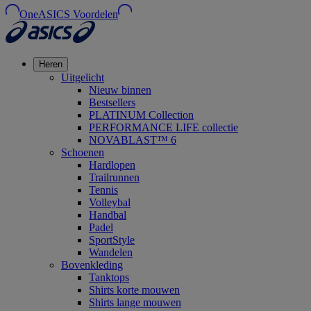
OneASICS Voordelen
Heren
Uitgelicht
Nieuw binnen
Bestsellers
PLATINUM Collection
PERFORMANCE LIFE collectie
NOVABLAST™ 6
Schoenen
Hardlopen
Trailrunnen
Tennis
Volleybal
Handbal
Padel
SportStyle
Wandelen
Bovenkleding
Tanktops
Shirts korte mouwen
Shirts lange mouwen