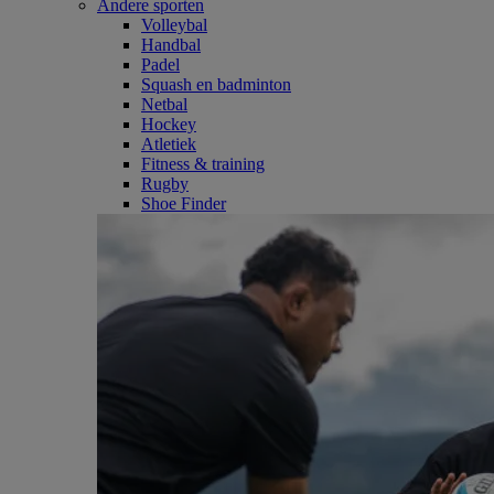
Andere sporten
Volleybal
Handbal
Padel
Squash en badminton
Netbal
Hockey
Atletiek
Fitness & training
Rugby
Shoe Finder