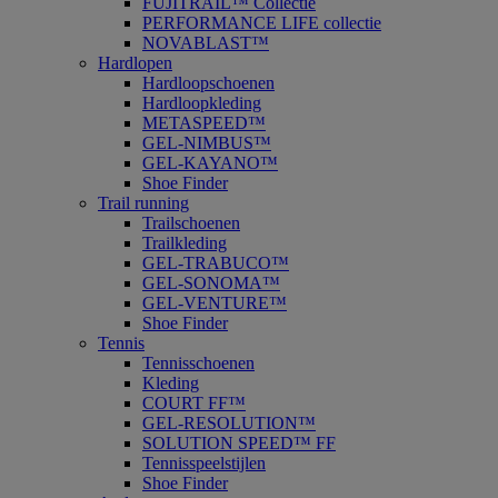
FUJITRAIL™ Collectie
PERFORMANCE LIFE collectie
NOVABLAST™
Hardlopen
Hardloopschoenen
Hardloopkleding
METASPEED™
GEL-NIMBUS™
GEL-KAYANO™
Shoe Finder
Trail running
Trailschoenen
Trailkleding
GEL-TRABUCO™
GEL-SONOMA™
GEL-VENTURE™
Shoe Finder
Tennis
Tennisschoenen
Kleding
COURT FF™
GEL-RESOLUTION™
SOLUTION SPEED™ FF
Tennisspeelstijlen
Shoe Finder