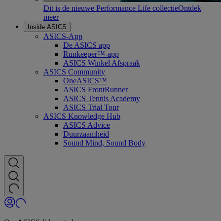
Dit is de nieuwe Performance Life collectie
Ontdek
meer
Inside ASICS
ASICS-App
De ASICS app
Runkeeper™-app
ASICS Winkel Afspraak
ASICS Community
OneASICS™
ASICS FrontRunner
ASICS Tennis Academy
ASICS Trial Tour
ASICS Knowledge Hub
ASICS Advice
Duurzaamheid
Sound Mind, Sound Body