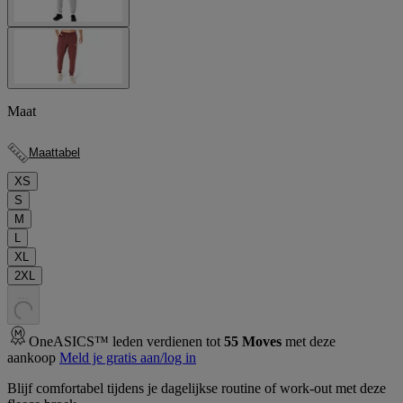
Maat
Maattabel
XS
S
M
L
XL
2XL
.
.
.
OneASICS™ leden verdienen tot
55
Moves
met deze
aankoop
Meld je gratis aan/log in
Blijf comfortabel tijdens je dagelijkse routine of work-out met deze