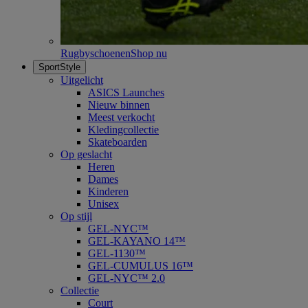
Rugbyschoenen
Shop nu
SportStyle
Uitgelicht
ASICS Launches
Nieuw binnen
Meest verkocht
Kledingcollectie
Skateboarden
Op geslacht
Heren
Dames
Kinderen
Unisex
Op stijl
GEL-NYC™
GEL-KAYANO 14™
GEL-1130™
GEL-CUMULUS 16™
GEL-NYC™ 2.0
Collectie
Court