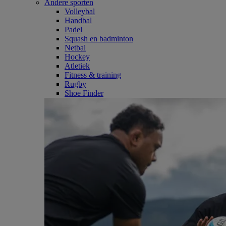
Andere sporten
Volleybal
Handbal
Padel
Squash en badminton
Netbal
Hockey
Atletiek
Fitness & training
Rugby
Shoe Finder