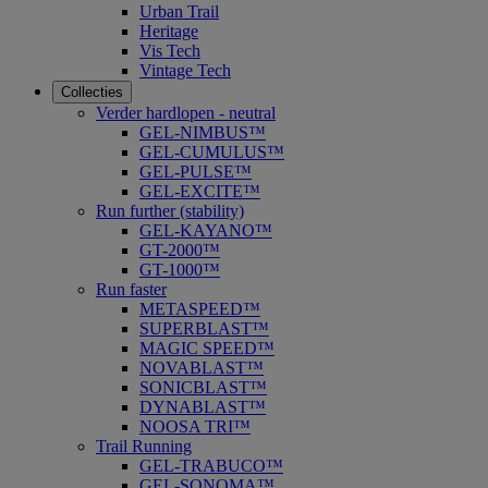
Urban Trail
Heritage
Vis Tech
Vintage Tech
Collecties
Verder hardlopen - neutral
GEL-NIMBUS™
GEL-CUMULUS™
GEL-PULSE™
GEL-EXCITE™
Run further (stability)
GEL-KAYANO™
GT-2000™
GT-1000™
Run faster
METASPEED™
SUPERBLAST™
MAGIC SPEED™
NOVABLAST™
SONICBLAST™
DYNABLAST™
NOOSA TRI™
Trail Running
GEL-TRABUCO™
GEL-SONOMA™