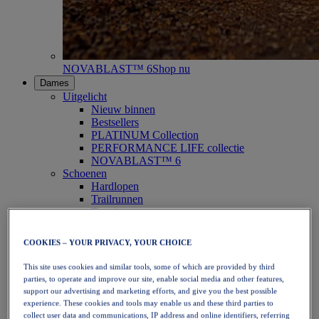
NOVABLAST™ 6
Shop nu
Dames
Uitgelicht
Nieuw binnen
Bestsellers
PLATINUM Collection
PERFORMANCE LIFE collectie
NOVABLAST™ 6
Schoenen
Hardlopen
Trailrunnen
Tennis
Volleybal
Handbal
COOKIES – YOUR PRIVACY, YOUR CHOICE
Padel
Netbal
This site uses cookies and similar tools, some of which are provided by third
SportStyle
parties, to operate and improve our site, enable social media and other features,
Bovenkleding
support our advertising and marketing efforts, and give you the best possible
Sport-bh's
experience. These cookies and tools may enable us and these third parties to
Tanktops
collect user data and communications, IP address and online identifiers, referring