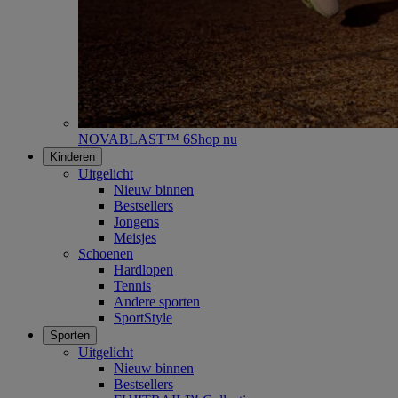
NOVABLAST™ 6
Shop nu
Kinderen
Uitgelicht
Nieuw binnen
Bestsellers
Jongens
Meisjes
Schoenen
Hardlopen
Tennis
Andere sporten
SportStyle
Sporten
Uitgelicht
Nieuw binnen
Bestsellers