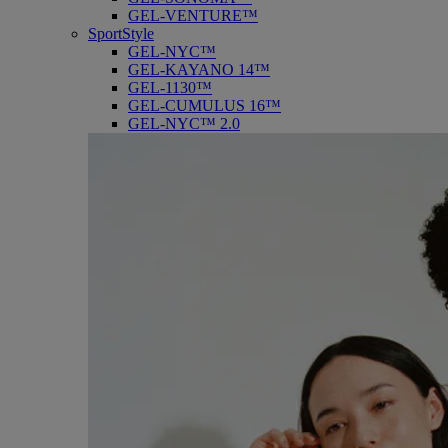
GEL-VENTURE™
SportStyle
GEL-NYC™
GEL-KAYANO 14™
GEL-1130™
GEL-CUMULUS 16™
GEL-NYC™ 2.0