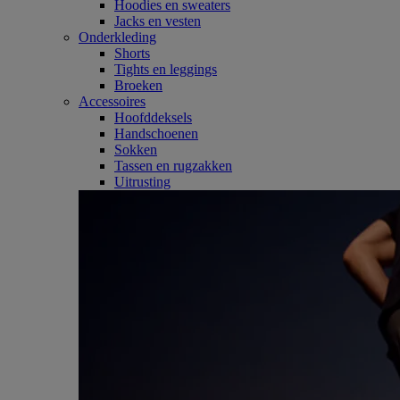
Hoodies en sweaters
Jacks en vesten
Onderkleding
Shorts
Tights en leggings
Broeken
Accessoires
Hoofddeksels
Handschoenen
Sokken
Tassen en rugzakken
Uitrusting