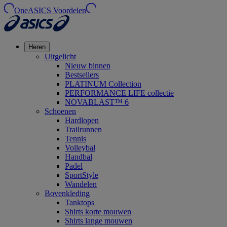
OneASICS Voordelen
Heren
Uitgelicht
Nieuw binnen
Bestsellers
PLATINUM Collection
PERFORMANCE LIFE collectie
NOVABLAST™ 6
Schoenen
Hardlopen
Trailrunnen
Tennis
Volleybal
Handbal
Padel
SportStyle
Wandelen
Bovenkleding
Tanktops
Shirts korte mouwen
Shirts lange mouwen