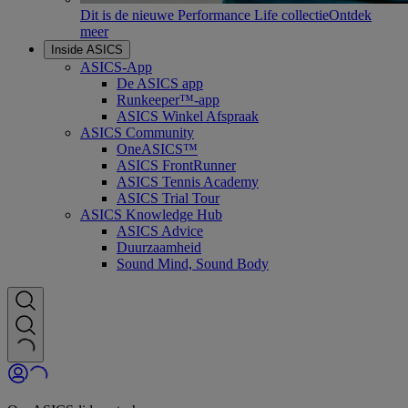
Dit is de nieuwe Performance Life collectie
Ontdek
meer
Inside ASICS
ASICS-App
De ASICS app
Runkeeper™-app
ASICS Winkel Afspraak
ASICS Community
OneASICS™
ASICS FrontRunner
ASICS Tennis Academy
ASICS Trial Tour
ASICS Knowledge Hub
ASICS Advice
Duurzaamheid
Sound Mind, Sound Body