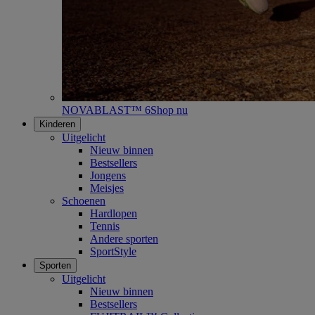
NOVABLAST™ 6
Shop nu
Kinderen
Uitgelicht
Nieuw binnen
Bestsellers
Jongens
Meisjes
Schoenen
Hardlopen
Tennis
Andere sporten
SportStyle
Sporten
Uitgelicht
Nieuw binnen
Bestsellers