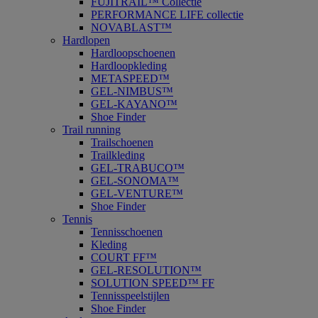
FUJITRAIL™ Collectie
PERFORMANCE LIFE collectie
NOVABLAST™
Hardlopen
Hardloopschoenen
Hardloopkleding
METASPEED™
GEL-NIMBUS™
GEL-KAYANO™
Shoe Finder
Trail running
Trailschoenen
Trailkleding
GEL-TRABUCO™
GEL-SONOMA™
GEL-VENTURE™
Shoe Finder
Tennis
Tennisschoenen
Kleding
COURT FF™
GEL-RESOLUTION™
SOLUTION SPEED™ FF
Tennisspeelstijlen
Shoe Finder