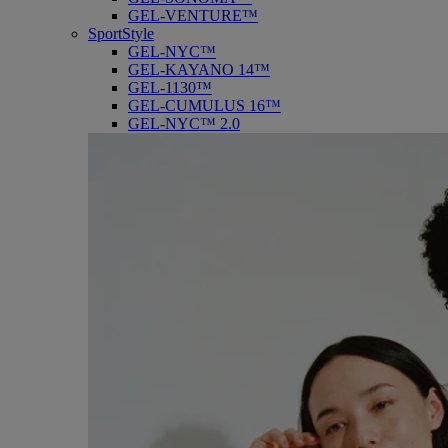
GEL-VENTURE™
SportStyle
GEL-NYC™
GEL-KAYANO 14™
GEL-1130™
GEL-CUMULUS 16™
GEL-NYC™ 2.0