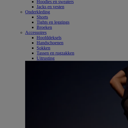
Hoodies en sweaters
Jacks en vesten
Onderkleding
Shorts
Tights en leggings
Broeken
Accessoires
Hoofddeksels
Handschoenen
Sokken
Tassen en rugzakken
Uitrusting