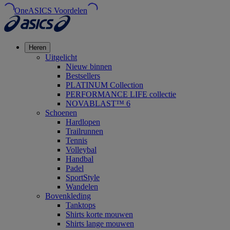
OneASICS Voordelen
Heren
Uitgelicht
Nieuw binnen
Bestsellers
PLATINUM Collection
PERFORMANCE LIFE collectie
NOVABLAST™ 6
Schoenen
Hardlopen
Trailrunnen
Tennis
Volleybal
Handbal
Padel
SportStyle
Wandelen
Bovenkleding
Tanktops
Shirts korte mouwen
Shirts lange mouwen