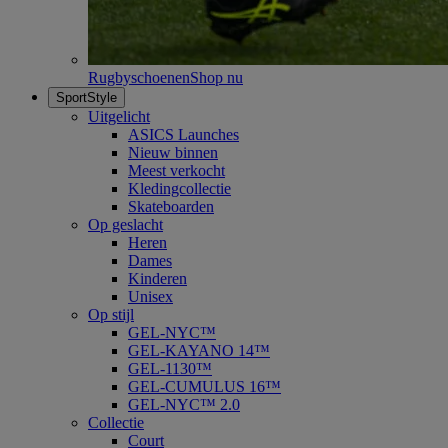
Rugbyschoenen
Shop nu
SportStyle
Uitgelicht
ASICS Launches
Nieuw binnen
Meest verkocht
Kledingcollectie
Skateboarden
Op geslacht
Heren
Dames
Kinderen
Unisex
Op stijl
GEL-NYC™
GEL-KAYANO 14™
GEL-1130™
GEL-CUMULUS 16™
GEL-NYC™ 2.0
Collectie
Court