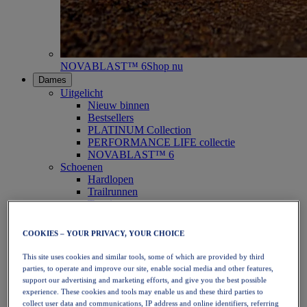
NOVABLAST™ 6
Shop nu
Dames
Uitgelicht
Nieuw binnen
Bestsellers
PLATINUM Collection
PERFORMANCE LIFE collectie
NOVABLAST™ 6
Schoenen
Hardlopen
Trailrunnen
Tennis
Volleybal
Handbal
COOKIES – YOUR PRIVACY, YOUR CHOICE
Padel
Netbal
This site uses cookies and similar tools, some of which are provided by third
SportStyle
parties, to operate and improve our site, enable social media and other features,
Bovenkleding
support our advertising and marketing efforts, and give you the best possible
Sport-bh's
experience. These cookies and tools may enable us and these third parties to
Tanktops
collect user data and communications, IP address and online identifiers, referring