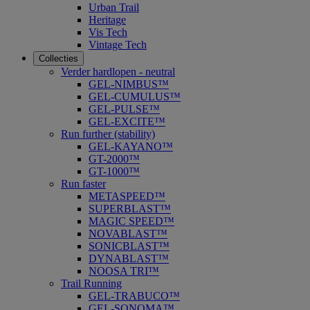
Urban Trail
Heritage
Vis Tech
Vintage Tech
Collecties
Verder hardlopen - neutral
GEL-NIMBUS™
GEL-CUMULUS™
GEL-PULSE™
GEL-EXCITE™
Run further (stability)
GEL-KAYANO™
GT-2000™
GT-1000™
Run faster
METASPEED™
SUPERBLAST™
MAGIC SPEED™
NOVABLAST™
SONICBLAST™
DYNABLAST™
NOOSA TRI™
Trail Running
GEL-TRABUCO™
GEL-SONOMA™