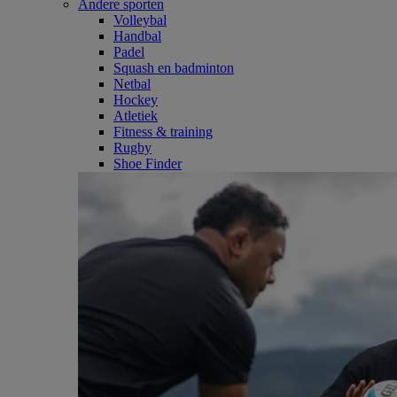
Andere sporten
Volleybal
Handbal
Padel
Squash en badminton
Netbal
Hockey
Atletiek
Fitness & training
Rugby
Shoe Finder