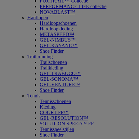
FUJITRAIL™ Collectie
PERFORMANCE LIFE collectie
NOVABLAST™
Hardlopen
Hardloopschoenen
Hardloopkleding
METASPEED™
GEL-NIMBUS™
GEL-KAYANO™
Shoe Finder
Trail running
Trailschoenen
Trailkleding
GEL-TRABUCO™
GEL-SONOMA™
GEL-VENTURE™
Shoe Finder
Tennis
Tennisschoenen
Kleding
COURT FF™
GEL-RESOLUTION™
SOLUTION SPEED™ FF
Tennisspeelstijlen
Shoe Finder