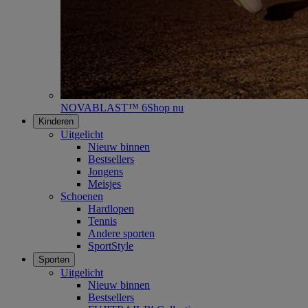
NOVABLAST™ 6
Shop nu
Kinderen
Uitgelicht
Nieuw binnen
Bestsellers
Jongens
Meisjes
Schoenen
Hardlopen
Tennis
Andere sporten
SportStyle
Sporten
Uitgelicht
Nieuw binnen
Bestsellers