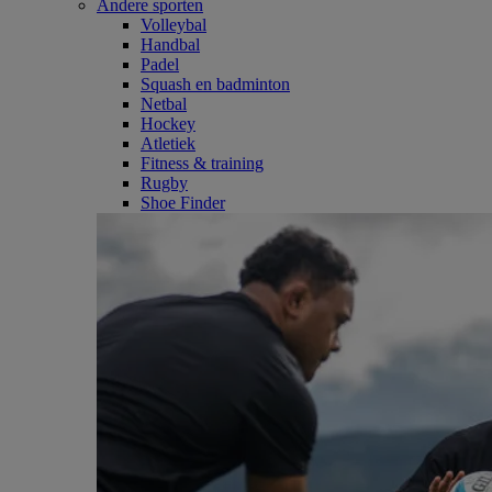
Andere sporten
Volleybal
Handbal
Padel
Squash en badminton
Netbal
Hockey
Atletiek
Fitness & training
Rugby
Shoe Finder