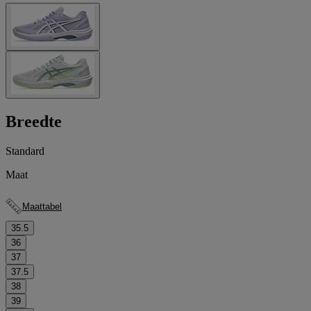
Breedte
Standard
Maat
Maattabel
35.5
36
37
37.5
38
39