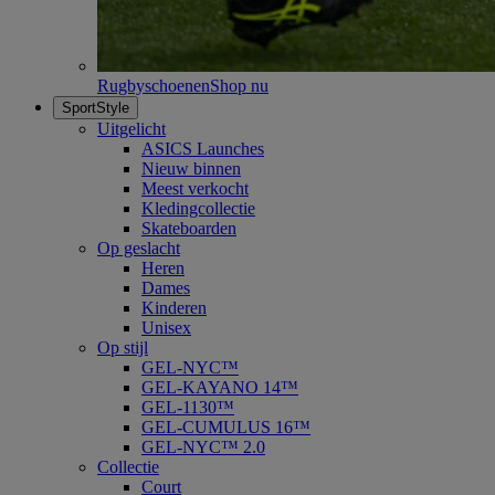
Rugbyschoenen
Shop nu
SportStyle
Uitgelicht
ASICS Launches
Nieuw binnen
Meest verkocht
Kledingcollectie
Skateboarden
Op geslacht
Heren
Dames
Kinderen
Unisex
Op stijl
GEL-NYC™
GEL-KAYANO 14™
GEL-1130™
GEL-CUMULUS 16™
GEL-NYC™ 2.0
Collectie
Court