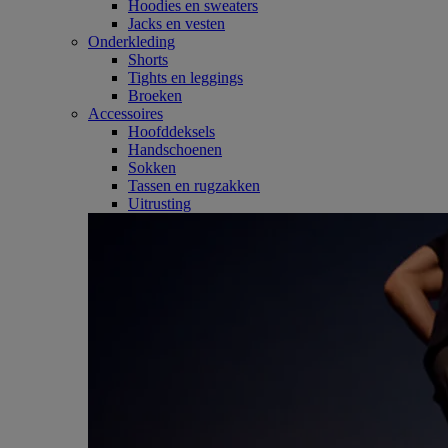
Hoodies en sweaters
Jacks en vesten
Onderkleding
Shorts
Tights en leggings
Broeken
Accessoires
Hoofddeksels
Handschoenen
Sokken
Tassen en rugzakken
Uitrusting