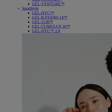
GEL-VENTURE™
SportStyle
GEL-NYC™
GEL-KAYANO 14™
GEL-1130™
GEL-CUMULUS 16™
GEL-NYC™ 2.0