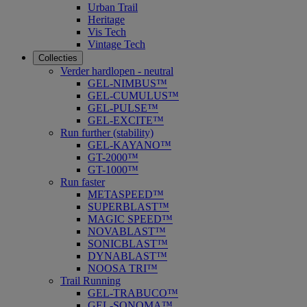
Urban Trail
Heritage
Vis Tech
Vintage Tech
Collecties
Verder hardlopen - neutral
GEL-NIMBUS™
GEL-CUMULUS™
GEL-PULSE™
GEL-EXCITE™
Run further (stability)
GEL-KAYANO™
GT-2000™
GT-1000™
Run faster
METASPEED™
SUPERBLAST™
MAGIC SPEED™
NOVABLAST™
SONICBLAST™
DYNABLAST™
NOOSA TRI™
Trail Running
GEL-TRABUCO™
GEL-SONOMA™