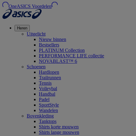
OneASICS Voordelen
Heren
Uitgelicht
Nieuw binnen
Bestsellers
PLATINUM Collection
PERFORMANCE LIFE collectie
NOVABLAST™ 6
Schoenen
Hardlopen
Trailrunnen
Tennis
Volleybal
Handbal
Padel
SportStyle
Wandelen
Bovenkleding
Tanktops
Shirts korte mouwen
Shirts lange mouwen