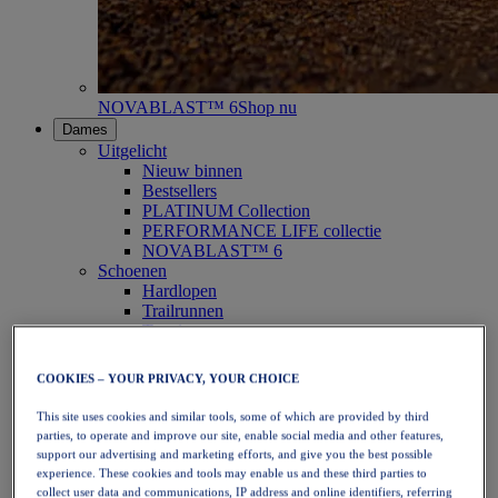
NOVABLAST™ 6
Shop nu
Dames
Uitgelicht
Nieuw binnen
Bestsellers
PLATINUM Collection
PERFORMANCE LIFE collectie
NOVABLAST™ 6
Schoenen
Hardlopen
Trailrunnen
Tennis
Volleybal
Handbal
COOKIES – YOUR PRIVACY, YOUR CHOICE
Padel
Netbal
This site uses cookies and similar tools, some of which are provided by third
SportStyle
parties, to operate and improve our site, enable social media and other features,
Bovenkleding
support our advertising and marketing efforts, and give you the best possible
Sport-bh's
experience. These cookies and tools may enable us and these third parties to
Tanktops
collect user data and communications, IP address and online identifiers, referring