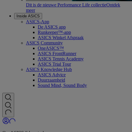
Dit is de nieuwe Performance Life collectie
Ontdek
meer
Inside ASICS
ASICS-App
De ASICS app
Runkeeper™-app
ASICS Winkel Afspraak
ASICS Community
OneASICS™
ASICS FrontRunner
ASICS Tennis Academy
ASICS Trial Tour
ASICS Knowledge Hub
ASICS Advice
Duurzaamheid
Sound Mind, Sound Body