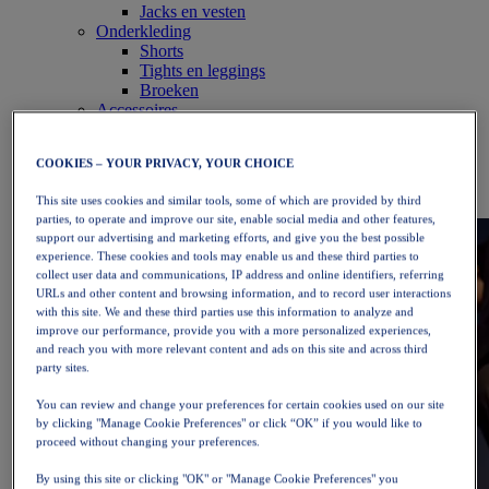
Jacks en vesten
Onderkleding
Shorts
Tights en leggings
Broeken
Accessoires
Hoofddeksels
Handschoenen
COOKIES – YOUR PRIVACY, YOUR CHOICE
Sokken
Tassen en rugzakken
This site uses cookies and similar tools, some of which are provided by third
Uitrusting
parties, to operate and improve our site, enable social media and other features,
support our advertising and marketing efforts, and give you the best possible
experience. These cookies and tools may enable us and these third parties to
collect user data and communications, IP address and online identifiers, referring
URLs and other content and browsing information, and to record user interactions
with this site. We and these third parties use this information to analyze and
improve our performance, provide you with a more personalized experiences,
and reach you with more relevant content and ads on this site and across third
party sites.
You can review and change your preferences for certain cookies used on our site
by clicking "Manage Cookie Preferences" or click “OK” if you would like to
proceed without changing your preferences.
By using this site or clicking "OK" or "Manage Cookie Preferences" you