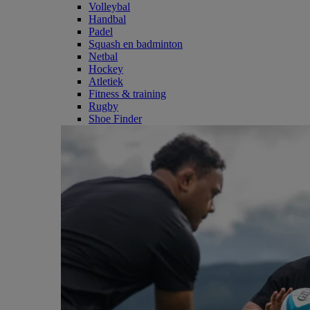
Volleybal
Handbal
Padel
Squash en badminton
Netbal
Hockey
Atletiek
Fitness & training
Rugby
Shoe Finder