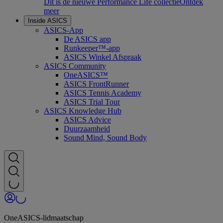
Dit is de nieuwe Performance Life collectie
Ontdek
meer
Inside ASICS
ASICS-App
De ASICS app
Runkeeper™-app
ASICS Winkel Afspraak
ASICS Community
OneASICS™
ASICS FrontRunner
ASICS Tennis Academy
ASICS Trial Tour
ASICS Knowledge Hub
ASICS Advice
Duurzaamheid
Sound Mind, Sound Body
OneASICS-lidmaatschap