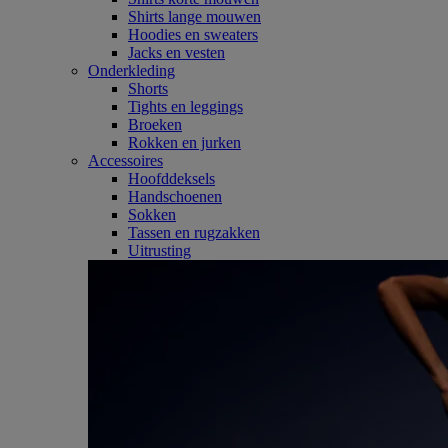
Shirts lange mouwen
Hoodies en sweaters
Jacks en vesten
Onderkleding
Shorts
Tights en leggings
Broeken
Rokken en jurken
Accessoires
Hoofddeksels
Handschoenen
Sokken
Tassen en rugzakken
Uitrusting