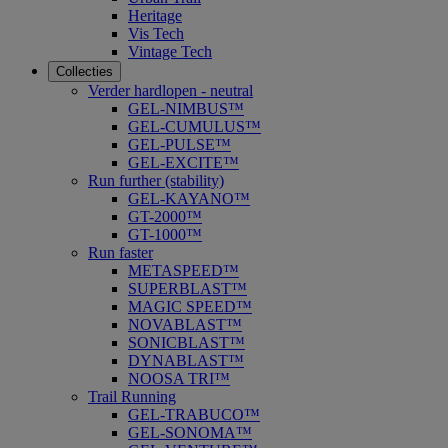
Heritage
Vis Tech
Vintage Tech
Collecties
Verder hardlopen - neutral
GEL-NIMBUS™
GEL-CUMULUS™
GEL-PULSE™
GEL-EXCITE™
Run further (stability)
GEL-KAYANO™
GT-2000™
GT-1000™
Run faster
METASPEED™
SUPERBLAST™
MAGIC SPEED™
NOVABLAST™
SONICBLAST™
DYNABLAST™
NOOSA TRI™
Trail Running
GEL-TRABUCO™
GEL-SONOMA™