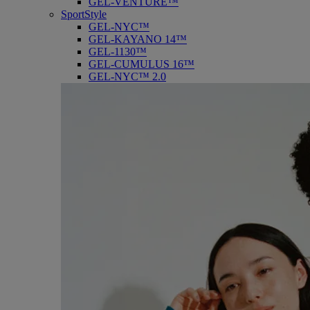
GEL-VENTURE™
SportStyle
GEL-NYC™
GEL-KAYANO 14™
GEL-1130™
GEL-CUMULUS 16™
GEL-NYC™ 2.0