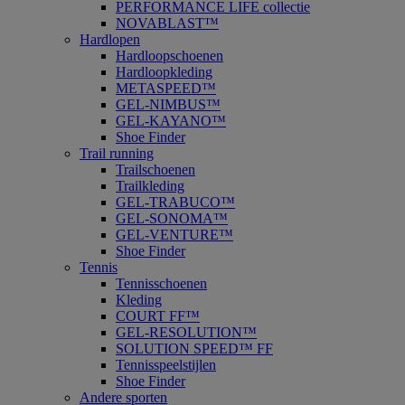
PERFORMANCE LIFE collectie
NOVABLAST™
Hardlopen
Hardloopschoenen
Hardloopkleding
METASPEED™
GEL-NIMBUS™
GEL-KAYANO™
Shoe Finder
Trail running
Trailschoenen
Trailkleding
GEL-TRABUCO™
GEL-SONOMA™
GEL-VENTURE™
Shoe Finder
Tennis
Tennisschoenen
Kleding
COURT FF™
GEL-RESOLUTION™
SOLUTION SPEED™ FF
Tennisspeelstijlen
Shoe Finder
Andere sporten