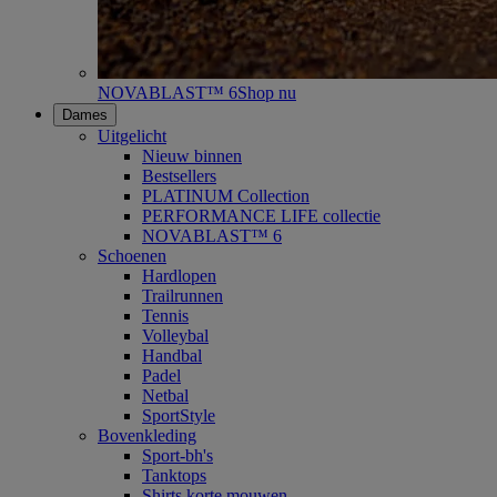
NOVABLAST™ 6
Shop nu
Dames
Uitgelicht
Nieuw binnen
Bestsellers
PLATINUM Collection
PERFORMANCE LIFE collectie
NOVABLAST™ 6
Schoenen
Hardlopen
Trailrunnen
Tennis
Volleybal
Handbal
Padel
Netbal
SportStyle
Bovenkleding
Sport-bh's
Tanktops
Shirts korte mouwen