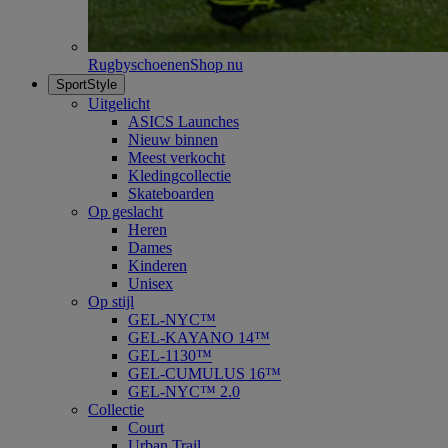
Rugbyschoenen
Shop nu
SportStyle
Uitgelicht
ASICS Launches
Nieuw binnen
Meest verkocht
Kledingcollectie
Skateboarden
Op geslacht
Heren
Dames
Kinderen
Unisex
Op stijl
GEL-NYC™
GEL-KAYANO 14™
GEL-1130™
GEL-CUMULUS 16™
GEL-NYC™ 2.0
Collectie
Court
Urban Trail