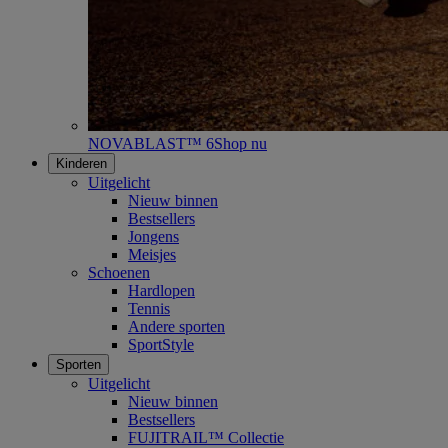
NOVABLAST™ 6
Shop nu
Kinderen
Uitgelicht
Nieuw binnen
Bestsellers
Jongens
Meisjes
Schoenen
Hardlopen
Tennis
Andere sporten
SportStyle
Sporten
Uitgelicht
Nieuw binnen
Bestsellers
FUJITRAIL™ Collectie