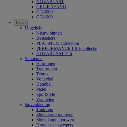
NOVABLAST
GEL-KAYANO
GT-2000
GT-1000
Heren
Uitgelicht
Nieuw binnen
Bestsellers
PLATINUM Collection
PERFORMANCE LIFE collectie
NOVABLAST™ 6
Schoenen
Hardlopen
Trailrunnen
Tennis
Volleybal
Handbal
Padel
SportStyle
Wandelen
Bovenkleding
Tanktops
Shirts korte mouwen
Shirts lange mouwen
Hoodies en sweaters