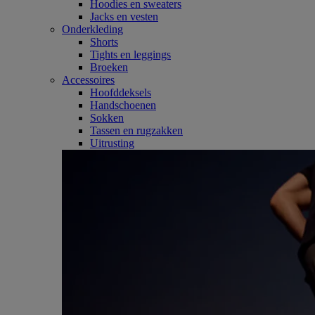
Hoodies en sweaters
Jacks en vesten
Onderkleding
Shorts
Tights en leggings
Broeken
Accessoires
Hoofddeksels
Handschoenen
Sokken
Tassen en rugzakken
Uitrusting