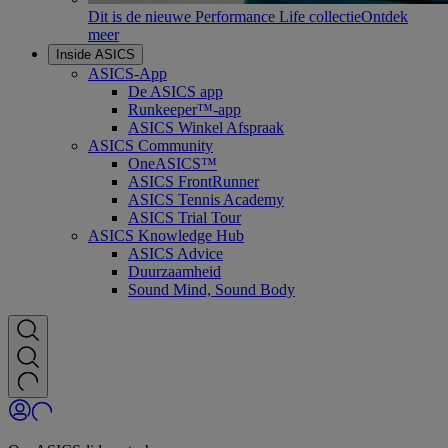
Dit is de nieuwe Performance Life collectie
Ontdek
meer
Inside ASICS
ASICS-App
De ASICS app
Runkeeper™-app
ASICS Winkel Afspraak
ASICS Community
OneASICS™
ASICS FrontRunner
ASICS Tennis Academy
ASICS Trial Tour
ASICS Knowledge Hub
ASICS Advice
Duurzaamheid
Sound Mind, Sound Body