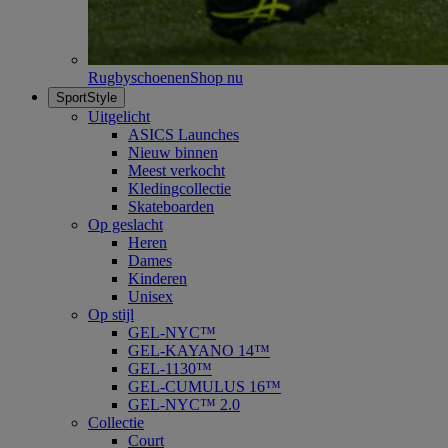
Rugbyschoenen
Shop nu
SportStyle
Uitgelicht
ASICS Launches
Nieuw binnen
Meest verkocht
Kledingcollectie
Skateboarden
Op geslacht
Heren
Dames
Kinderen
Unisex
Op stijl
GEL-NYC™
GEL-KAYANO 14™
GEL-1130™
GEL-CUMULUS 16™
GEL-NYC™ 2.0
Collectie
Court