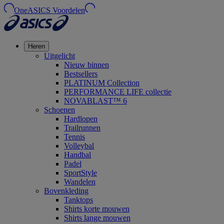
OneASICS Voordelen
Heren
Uitgelicht
Nieuw binnen
Bestsellers
PLATINUM Collection
PERFORMANCE LIFE collectie
NOVABLAST™ 6
Schoenen
Hardlopen
Trailrunnen
Tennis
Volleybal
Handbal
Padel
SportStyle
Wandelen
Bovenkleding
Tanktops
Shirts korte mouwen
Shirts lange mouwen