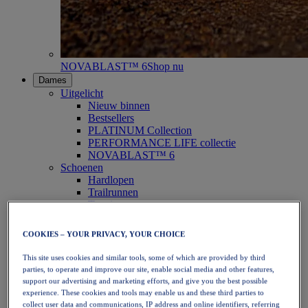
NOVABLAST™ 6
Shop nu
Dames
Uitgelicht
Nieuw binnen
Bestsellers
PLATINUM Collection
PERFORMANCE LIFE collectie
NOVABLAST™ 6
Schoenen
Hardlopen
Trailrunnen
Tennis
Volleybal
Handbal
COOKIES – YOUR PRIVACY, YOUR CHOICE
Padel
Netbal
This site uses cookies and similar tools, some of which are provided by third
SportStyle
parties, to operate and improve our site, enable social media and other features,
Bovenkleding
support our advertising and marketing efforts, and give you the best possible
Sport-bh's
experience. These cookies and tools may enable us and these third parties to
Tanktops
collect user data and communications, IP address and online identifiers, referring