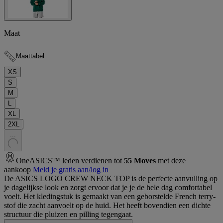
Maat
Maattabel
XS
S
M
L
XL
2XL
.
.
.
OneASICS™ leden verdienen tot
55
Moves
met deze
aankoop
Meld je gratis aan/log in
De ASICS LOGO CREW NECK TOP is de perfecte aanvulling op
je dagelijkse look en zorgt ervoor dat je je de hele dag comfortabel
voelt. Het kledingstuk is gemaakt van een geborstelde French terry-
stof die zacht aanvoelt op de huid. Het heeft bovendien een dichte
structuur die pluizen en pilling tegengaat.