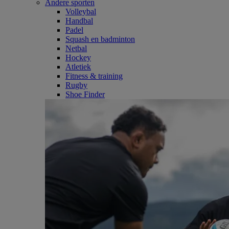
Andere sporten
Volleybal
Handbal
Padel
Squash en badminton
Netbal
Hockey
Atletiek
Fitness & training
Rugby
Shoe Finder