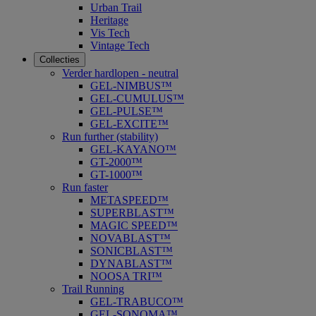
Urban Trail
Heritage
Vis Tech
Vintage Tech
Collecties
Verder hardlopen - neutral
GEL-NIMBUS™
GEL-CUMULUS™
GEL-PULSE™
GEL-EXCITE™
Run further (stability)
GEL-KAYANO™
GT-2000™
GT-1000™
Run faster
METASPEED™
SUPERBLAST™
MAGIC SPEED™
NOVABLAST™
SONICBLAST™
DYNABLAST™
NOOSA TRI™
Trail Running
GEL-TRABUCO™
GEL-SONOMA™