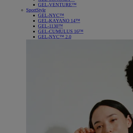
GEL-VENTURE™
SportStyle
GEL-NYC™
GEL-KAYANO 14™
GEL-1130™
GEL-CUMULUS 16™
GEL-NYC™ 2.0