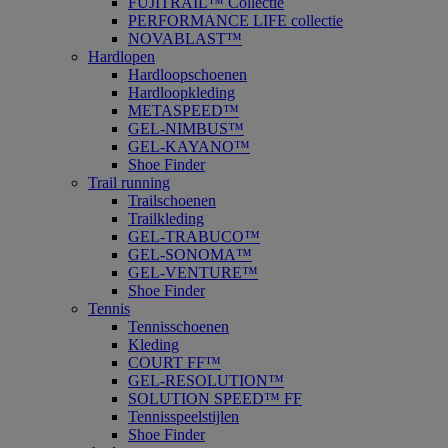
FUJITRAIL™ Collectie
PERFORMANCE LIFE collectie
NOVABLAST™
Hardlopen
Hardloopschoenen
Hardloopkleding
METASPEED™
GEL-NIMBUS™
GEL-KAYANO™
Shoe Finder
Trail running
Trailschoenen
Trailkleding
GEL-TRABUCO™
GEL-SONOMA™
GEL-VENTURE™
Shoe Finder
Tennis
Tennisschoenen
Kleding
COURT FF™
GEL-RESOLUTION™
SOLUTION SPEED™ FF
Tennisspeelstijlen
Shoe Finder