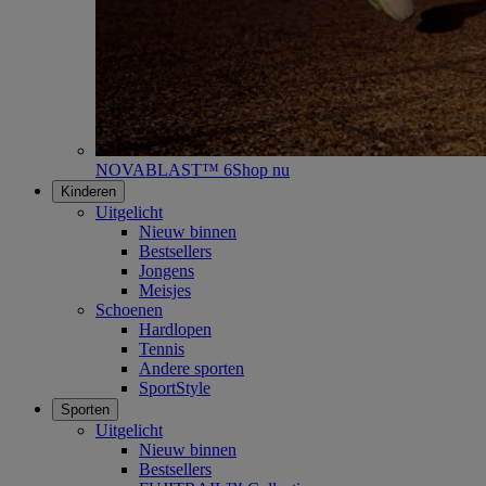
NOVABLAST™ 6
Shop nu
Kinderen
Uitgelicht
Nieuw binnen
Bestsellers
Jongens
Meisjes
Schoenen
Hardlopen
Tennis
Andere sporten
SportStyle
Sporten
Uitgelicht
Nieuw binnen
Bestsellers