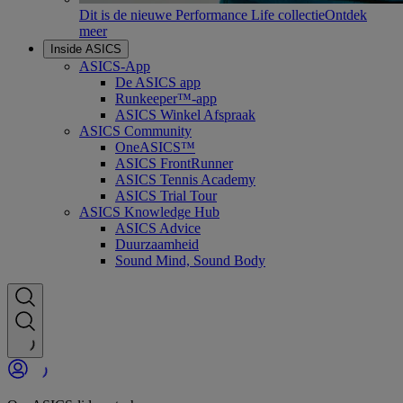
Dit is de nieuwe Performance Life collectie
Ontdek
meer
Inside ASICS
ASICS-App
De ASICS app
Runkeeper™-app
ASICS Winkel Afspraak
ASICS Community
OneASICS™
ASICS FrontRunner
ASICS Tennis Academy
ASICS Trial Tour
ASICS Knowledge Hub
ASICS Advice
Duurzaamheid
Sound Mind, Sound Body