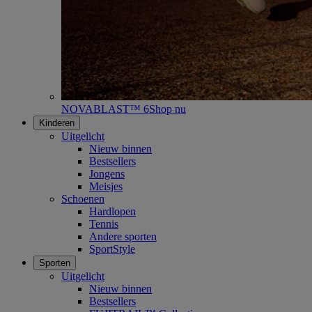
NOVABLAST™ 6
Shop nu
Kinderen
Uitgelicht
Nieuw binnen
Bestsellers
Jongens
Meisjes
Schoenen
Hardlopen
Tennis
Andere sporten
SportStyle
Sporten
Uitgelicht
Nieuw binnen
Bestsellers