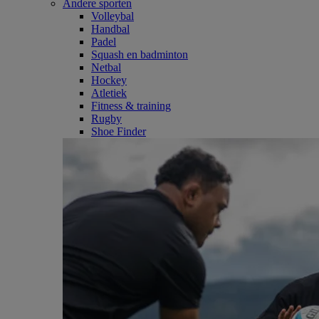
Andere sporten
Volleybal
Handbal
Padel
Squash en badminton
Netbal
Hockey
Atletiek
Fitness & training
Rugby
Shoe Finder