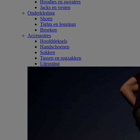
Hoodies en sweaters
Jacks en vesten
Onderkleding
Shorts
Tights en leggings
Broeken
Accessoires
Hoofddeksels
Handschoenen
Sokken
Tassen en rugzakken
Uitrusting