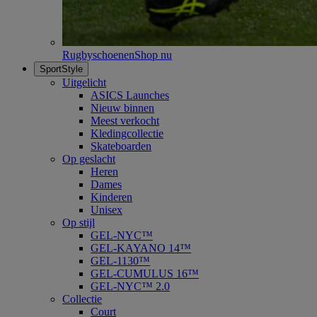
Rugbyschoenen
Shop nu
SportStyle
Uitgelicht
ASICS Launches
Nieuw binnen
Meest verkocht
Kledingcollectie
Skateboarden
Op geslacht
Heren
Dames
Kinderen
Unisex
Op stijl
GEL-NYC™
GEL-KAYANO 14™
GEL-1130™
GEL-CUMULUS 16™
GEL-NYC™ 2.0
Collectie
Court