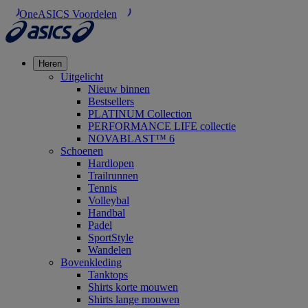
OneASICS Voordelen
Heren
Uitgelicht
Nieuw binnen
Bestsellers
PLATINUM Collection
PERFORMANCE LIFE collectie
NOVABLAST™ 6
Schoenen
Hardlopen
Trailrunnen
Tennis
Volleybal
Handbal
Padel
SportStyle
Wandelen
Bovenkleding
Tanktops
Shirts korte mouwen
Shirts lange mouwen