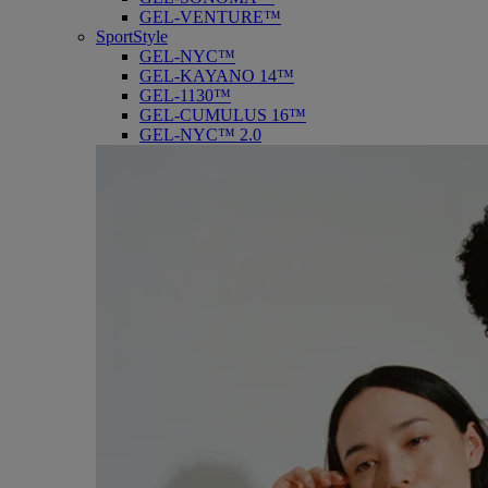
GEL-VENTURE™
SportStyle
GEL-NYC™
GEL-KAYANO 14™
GEL-1130™
GEL-CUMULUS 16™
GEL-NYC™ 2.0