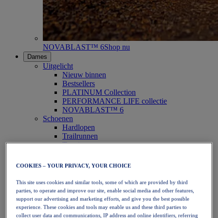
NOVABLAST™ 6
Shop nu
Dames
Uitgelicht
Nieuw binnen
Bestsellers
PLATINUM Collection
PERFORMANCE LIFE collectie
NOVABLAST™ 6
Schoenen
Hardlopen
Trailrunnen
Tennis
Volleybal
Handbal
COOKIES – YOUR PRIVACY, YOUR CHOICE
Padel
Netbal
This site uses cookies and similar tools, some of which are provided by third
SportStyle
parties, to operate and improve our site, enable social media and other features,
Bovenkleding
support our advertising and marketing efforts, and give you the best possible
Sport-bh's
experience. These cookies and tools may enable us and these third parties to
Tanktops
collect user data and communications, IP address and online identifiers, referring