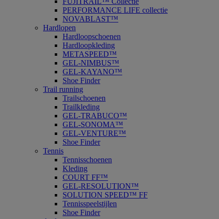
FUJITRAIL™ Collectie
PERFORMANCE LIFE collectie
NOVABLAST™
Hardlopen
Hardloopschoenen
Hardloopkleding
METASPEED™
GEL-NIMBUS™
GEL-KAYANO™
Shoe Finder
Trail running
Trailschoenen
Trailkleding
GEL-TRABUCO™
GEL-SONOMA™
GEL-VENTURE™
Shoe Finder
Tennis
Tennisschoenen
Kleding
COURT FF™
GEL-RESOLUTION™
SOLUTION SPEED™ FF
Tennisspeelstijlen
Shoe Finder