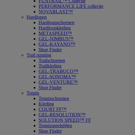
FUJITRAIL™ Collectie
PERFORMANCE LIFE collectie
NOVABLAST™
Hardlopen
Hardloopschoenen
Hardloopkleding
METASPEED™
GEL-NIMBUS™
GEL-KAYANO™
Shoe Finder
Trail running
Trailschoenen
Trailkleding
GEL-TRABUCO™
GEL-SONOMA™
GEL-VENTURE™
Shoe Finder
Tennis
Tennisschoenen
Kleding
COURT FF™
GEL-RESOLUTION™
SOLUTION SPEED™ FF
Tennisspeelstijlen
Shoe Finder