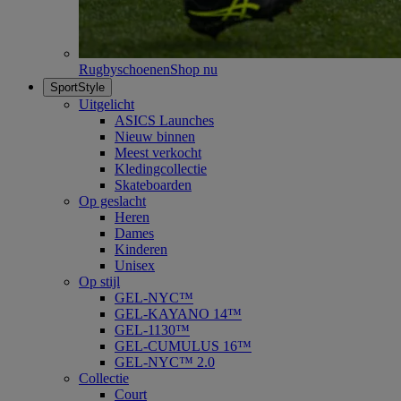
Rugbyschoenen
Shop nu
SportStyle
Uitgelicht
ASICS Launches
Nieuw binnen
Meest verkocht
Kledingcollectie
Skateboarden
Op geslacht
Heren
Dames
Kinderen
Unisex
Op stijl
GEL-NYC™
GEL-KAYANO 14™
GEL-1130™
GEL-CUMULUS 16™
GEL-NYC™ 2.0
Collectie
Court