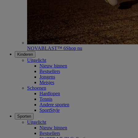
NOVABLAST™ 6
Shop nu
Kinderen
Uitgelicht
Nieuw binnen
Bestsellers
Jongens
Meisjes
Schoenen
Hardlopen
Tennis
Andere sporten
SportStyle
Sporten
Uitgelicht
Nieuw binnen
Bestsellers