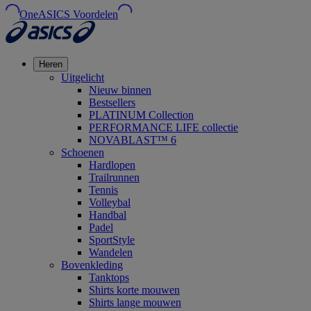
OneASICS Voordelen
Heren
Uitgelicht
Nieuw binnen
Bestsellers
PLATINUM Collection
PERFORMANCE LIFE collectie
NOVABLAST™ 6
Schoenen
Hardlopen
Trailrunnen
Tennis
Volleybal
Handbal
Padel
SportStyle
Wandelen
Bovenkleding
Tanktops
Shirts korte mouwen
Shirts lange mouwen