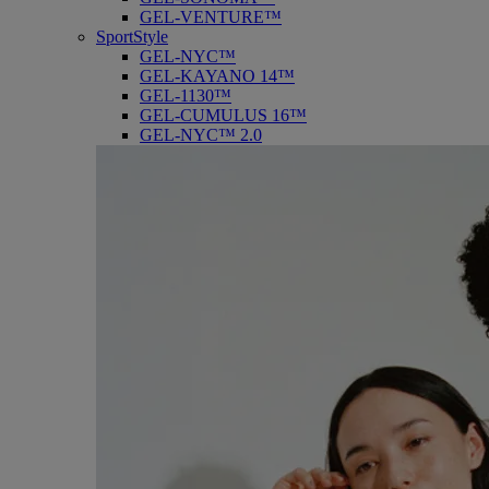
GEL-VENTURE™
SportStyle
GEL-NYC™
GEL-KAYANO 14™
GEL-1130™
GEL-CUMULUS 16™
GEL-NYC™ 2.0