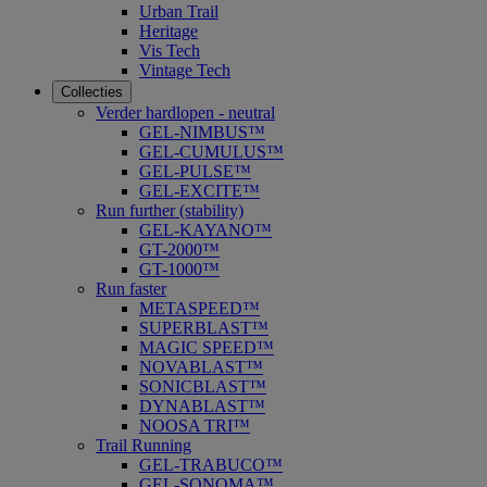
Urban Trail
Heritage
Vis Tech
Vintage Tech
Collecties
Verder hardlopen - neutral
GEL-NIMBUS™
GEL-CUMULUS™
GEL-PULSE™
GEL-EXCITE™
Run further (stability)
GEL-KAYANO™
GT-2000™
GT-1000™
Run faster
METASPEED™
SUPERBLAST™
MAGIC SPEED™
NOVABLAST™
SONICBLAST™
DYNABLAST™
NOOSA TRI™
Trail Running
GEL-TRABUCO™
GEL-SONOMA™