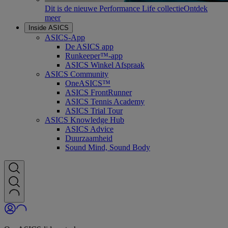
Dit is de nieuwe Performance Life collectie
Ontdek
meer
Inside ASICS
ASICS-App
De ASICS app
Runkeeper™-app
ASICS Winkel Afspraak
ASICS Community
OneASICS™
ASICS FrontRunner
ASICS Tennis Academy
ASICS Trial Tour
ASICS Knowledge Hub
ASICS Advice
Duurzaamheid
Sound Mind, Sound Body