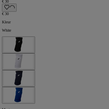
€ 30
€ 30
Kleur
White