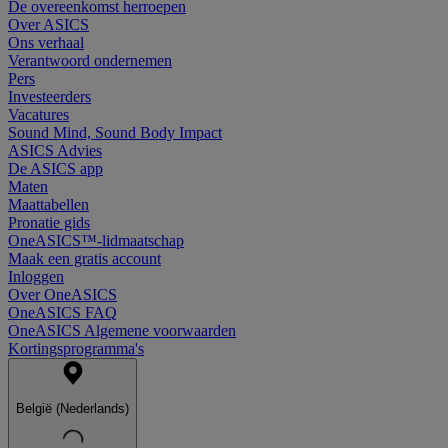
De overeenkomst herroepen
Over ASICS
Ons verhaal
Verantwoord ondernemen
Pers
Investeerders
Vacatures
Sound Mind, Sound Body Impact
ASICS Advies
De ASICS app
Maten
Maattabellen
Pronatie gids
OneASICS™-lidmaatschap
Maak een gratis account
Inloggen
Over OneASICS
OneASICS FAQ
OneASICS Algemene voorwaarden
Kortingsprogramma's
België (Nederlands)