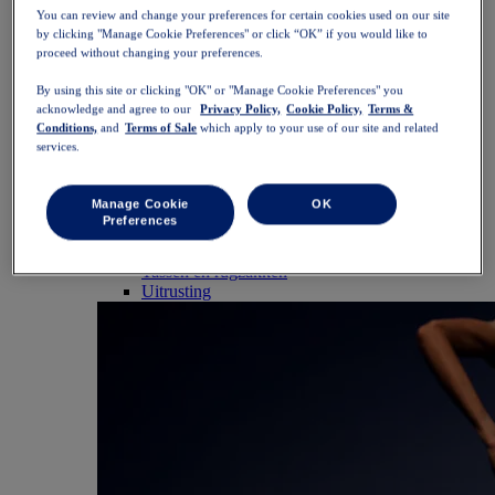
Shirts korte mouwen
You can review and change your preferences for certain cookies used on our site
Shirts lange mouwen
by clicking "Manage Cookie Preferences" or click “OK” if you would like to
Hoodies en sweaters
proceed without changing your preferences.
Jacks en vesten
Onderkleding
By using this site or clicking "OK" or "Manage Cookie Preferences" you
acknowledge and agree to our
Privacy Policy,
Cookie Policy,
Terms &
Shorts
Conditions,
and
Terms of Sale
which apply to your use of our site and related
Tights en leggings
services.
Broeken
Rokken en jurken
Accessoires
Manage Cookie
OK
Hoofddeksels
Preferences
Handschoenen
Sokken
Tassen en rugzakken
Uitrusting