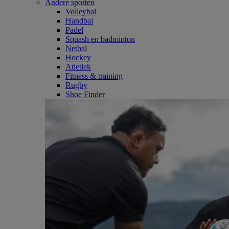
Andere sporten
Volleybal
Handbal
Padel
Squash en badminton
Netbal
Hockey
Atletiek
Fitness & training
Rugby
Shoe Finder