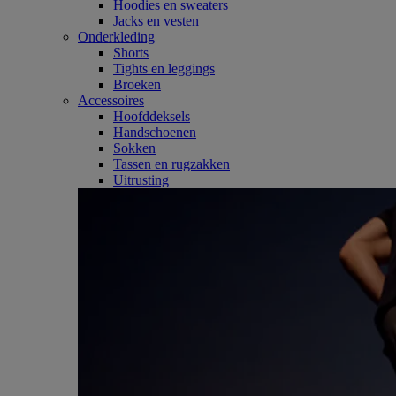
Hoodies en sweaters
Jacks en vesten
Onderkleding
Shorts
Tights en leggings
Broeken
Accessoires
Hoofddeksels
Handschoenen
Sokken
Tassen en rugzakken
Uitrusting