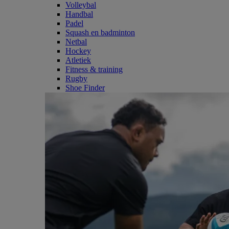
Volleybal
Handbal
Padel
Squash en badminton
Netbal
Hockey
Atletiek
Fitness & training
Rugby
Shoe Finder