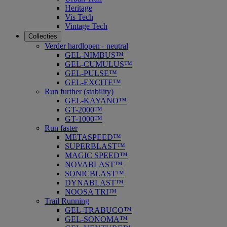
Heritage
Vis Tech
Vintage Tech
Collecties
Verder hardlopen - neutral
GEL-NIMBUS™
GEL-CUMULUS™
GEL-PULSE™
GEL-EXCITE™
Run further (stability)
GEL-KAYANO™
GT-2000™
GT-1000™
Run faster
METASPEED™
SUPERBLAST™
MAGIC SPEED™
NOVABLAST™
SONICBLAST™
DYNABLAST™
NOOSA TRI™
Trail Running
GEL-TRABUCO™
GEL-SONOMA™