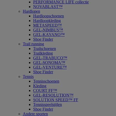
PERFORMANCE LIFE collectie
NOVABLAST™
Hardlopen
Hardloopschoenen
Hardloopkleding
METASPEED™
GEL-NIMBUS™
GEL-KAYANO™
Shoe Finder
Trail running
Trailschoenen
Trailkleding
GEL-TRABUCO™
GEL-SONOMA™
GEL-VENTURE™
Shoe Finder
Tennis
Tennisschoenen
Kleding
COURT FF™
GEL-RESOLUTION™
SOLUTION SPEED™ FF
Tennisspeelstijlen
Shoe Finder
Andere sporten