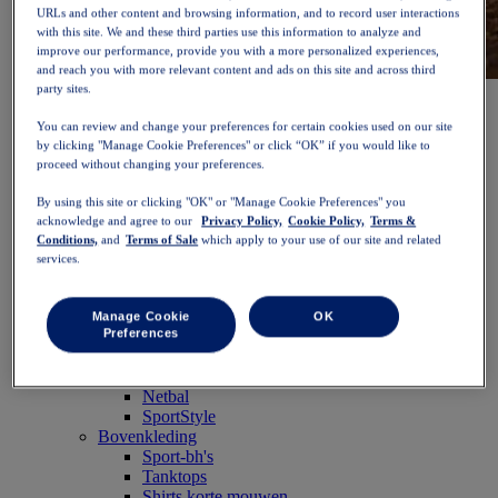
URLs and other content and browsing information, and to record user interactions
with this site. We and these third parties use this information to analyze and
improve our performance, provide you with a more personalized experiences,
and reach you with more relevant content and ads on this site and across third
party sites.
NOVABLAST™ 6
Shop nu
Dames
You can review and change your preferences for certain cookies used on our site
Uitgelicht
by clicking "Manage Cookie Preferences" or click “OK” if you would like to
Nieuw binnen
proceed without changing your preferences.
Bestsellers
PLATINUM Collection
By using this site or clicking "OK" or "Manage Cookie Preferences" you
PERFORMANCE LIFE collectie
acknowledge and agree to our
Privacy Policy,
Cookie Policy,
Terms &
NOVABLAST™ 6
Conditions,
and
Terms of Sale
which apply to your use of our site and related
Schoenen
services.
Hardlopen
Trailrunnen
Tennis
Manage Cookie
OK
Preferences
Volleybal
Handbal
Padel
Netbal
SportStyle
Bovenkleding
Sport-bh's
Tanktops
Shirts korte mouwen