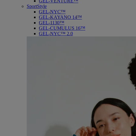
GEL-VENTURE™
SportStyle
GEL-NYC™
GEL-KAYANO 14™
GEL-1130™
GEL-CUMULUS 16™
GEL-NYC™ 2.0