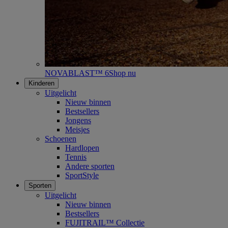
NOVABLAST™ 6
Shop nu
Kinderen
Uitgelicht
Nieuw binnen
Bestsellers
Jongens
Meisjes
Schoenen
Hardlopen
Tennis
Andere sporten
SportStyle
Sporten
Uitgelicht
Nieuw binnen
Bestsellers
FUJITRAIL™ Collectie