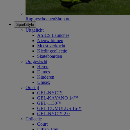
Rugbyschoenen
Shop nu
SportStyle
Uitgelicht
ASICS Launches
Nieuw binnen
Meest verkocht
Kledingcollectie
Skateboarden
Op geslacht
Heren
Dames
Kinderen
Unisex
Op stijl
GEL-NYC™
GEL-KAYANO 14™
GEL-1130™
GEL-CUMULUS 16™
GEL-NYC™ 2.0
Collectie
Court
Urban Trail