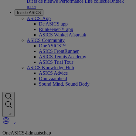
Dit is de nieuwe Performance Life collectie
Ontdek
meer
Inside ASICS
ASICS-App
De ASICS app
Runkeeper™-app
ASICS Winkel Afspraak
ASICS Community
OneASICS™
ASICS FrontRunner
ASICS Tennis Academy
ASICS Trial Tour
ASICS Knowledge Hub
ASICS Advice
Duurzaamheid
Sound Mind, Sound Body
OneASICS-lidmaatschap