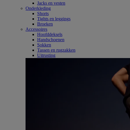
Jacks en vesten
Onderkleding
Shorts
Tights en leggings
Broeken
Accessoires
Hoofddeksels
Handschoenen
Sokken
Tassen en rugzakken
Uitrusting