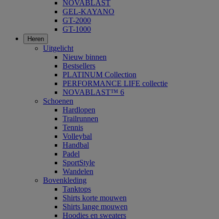
NOVABLAST
GEL-KAYANO
GT-2000
GT-1000
Heren
Uitgelicht
Nieuw binnen
Bestsellers
PLATINUM Collection
PERFORMANCE LIFE collectie
NOVABLAST™ 6
Schoenen
Hardlopen
Trailrunnen
Tennis
Volleybal
Handbal
Padel
SportStyle
Wandelen
Bovenkleding
Tanktops
Shirts korte mouwen
Shirts lange mouwen
Hoodies en sweaters