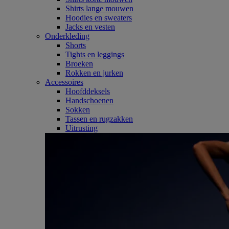
Shirts lange mouwen
Hoodies en sweaters
Jacks en vesten
Onderkleding
Shorts
Tights en leggings
Broeken
Rokken en jurken
Accessoires
Hoofddeksels
Handschoenen
Sokken
Tassen en rugzakken
Uitrusting