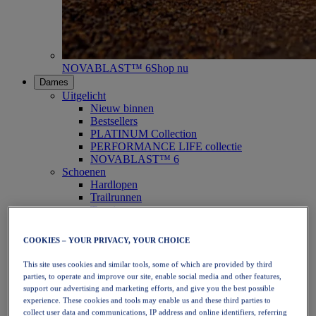
NOVABLAST™ 6
Shop nu
Dames
Uitgelicht
Nieuw binnen
Bestsellers
PLATINUM Collection
PERFORMANCE LIFE collectie
NOVABLAST™ 6
Schoenen
Hardlopen
Trailrunnen
Tennis
Volleybal
Handbal
COOKIES – YOUR PRIVACY, YOUR CHOICE
Padel
Netbal
This site uses cookies and similar tools, some of which are provided by third
SportStyle
parties, to operate and improve our site, enable social media and other features,
Bovenkleding
support our advertising and marketing efforts, and give you the best possible
Sport-bh's
experience. These cookies and tools may enable us and these third parties to
Tanktops
collect user data and communications, IP address and online identifiers, referring