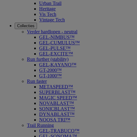
Urban Trail
Heritage
Vis Tech
Vintage Tech
Collecties
Verder hardlopen - neutral
GEL-NIMBUS™
GEL-CUMULUS™
GEL-PULSE™
GEL-EXCITE™
Run further (stability)
GEL-KAYANO™
GT-2000™
GT-1000™
Run faster
METASPEED™
SUPERBLAST™
MAGIC SPEED™
NOVABLAST™
SONICBLAST™
DYNABLAST™
NOOSA TRI™
Trail Running
GEL-TRABUCO™
GEL-SONOMA™