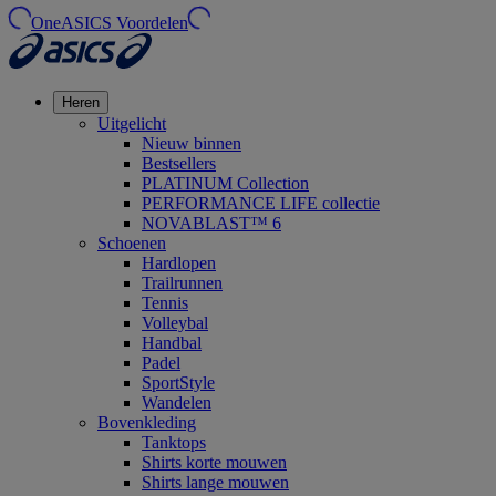
OneASICS Voordelen
Heren
Uitgelicht
Nieuw binnen
Bestsellers
PLATINUM Collection
PERFORMANCE LIFE collectie
NOVABLAST™ 6
Schoenen
Hardlopen
Trailrunnen
Tennis
Volleybal
Handbal
Padel
SportStyle
Wandelen
Bovenkleding
Tanktops
Shirts korte mouwen
Shirts lange mouwen