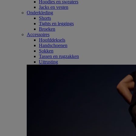
Hoodies en sweaters
Jacks en vesten
Onderkleding
Shorts
Tights en leggings
Broeken
Accessoires
Hoofddeksels
Handschoenen
Sokken
Tassen en rugzakken
Uitrusting