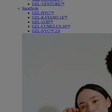
GEL-VENTURE™
SportStyle
GEL-NYC™
GEL-KAYANO 14™
GEL-1130™
GEL-CUMULUS 16™
GEL-NYC™ 2.0