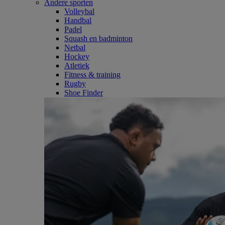
Andere sporten
Volleybal
Handbal
Padel
Squash en badminton
Netbal
Hockey
Atletiek
Fitness & training
Rugby
Shoe Finder