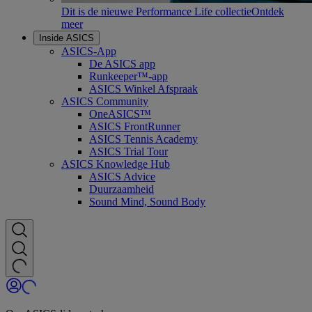
Dit is de nieuwe Performance Life collectie
Ontdek
meer
Inside ASICS
ASICS-App
De ASICS app
Runkeeper™-app
ASICS Winkel Afspraak
ASICS Community
OneASICS™
ASICS FrontRunner
ASICS Tennis Academy
ASICS Trial Tour
ASICS Knowledge Hub
ASICS Advice
Duurzaamheid
Sound Mind, Sound Body