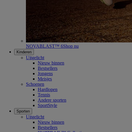
NOVABLAST™ 6
Shop nu
Kinderen
Uitgelicht
Nieuw binnen
Bestsellers
Jongens
Meisjes
Schoenen
Hardlopen
Tennis
Andere sporten
SportStyle
Sporten
Uitgelicht
Nieuw binnen
Bestsellers