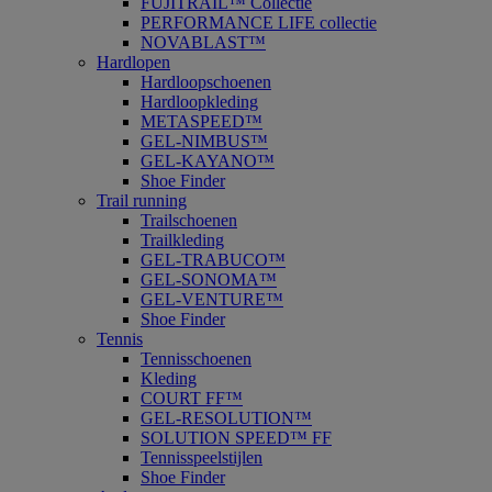
FUJITRAIL™ Collectie
PERFORMANCE LIFE collectie
NOVABLAST™
Hardlopen
Hardloopschoenen
Hardloopkleding
METASPEED™
GEL-NIMBUS™
GEL-KAYANO™
Shoe Finder
Trail running
Trailschoenen
Trailkleding
GEL-TRABUCO™
GEL-SONOMA™
GEL-VENTURE™
Shoe Finder
Tennis
Tennisschoenen
Kleding
COURT FF™
GEL-RESOLUTION™
SOLUTION SPEED™ FF
Tennisspeelstijlen
Shoe Finder