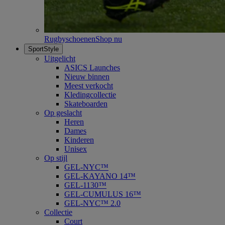
Rugbyschoenen
Shop nu
SportStyle
Uitgelicht
ASICS Launches
Nieuw binnen
Meest verkocht
Kledingcollectie
Skateboarden
Op geslacht
Heren
Dames
Kinderen
Unisex
Op stijl
GEL-NYC™
GEL-KAYANO 14™
GEL-1130™
GEL-CUMULUS 16™
GEL-NYC™ 2.0
Collectie
Court