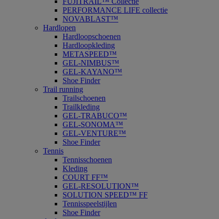
FUJITRAIL™ Collectie
PERFORMANCE LIFE collectie
NOVABLAST™
Hardlopen
Hardloopschoenen
Hardloopkleding
METASPEED™
GEL-NIMBUS™
GEL-KAYANO™
Shoe Finder
Trail running
Trailschoenen
Trailkleding
GEL-TRABUCO™
GEL-SONOMA™
GEL-VENTURE™
Shoe Finder
Tennis
Tennisschoenen
Kleding
COURT FF™
GEL-RESOLUTION™
SOLUTION SPEED™ FF
Tennisspeelstijlen
Shoe Finder