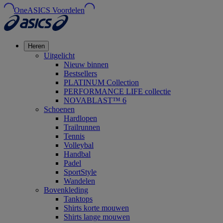
OneASICS Voordelen
Heren
Uitgelicht
Nieuw binnen
Bestsellers
PLATINUM Collection
PERFORMANCE LIFE collectie
NOVABLAST™ 6
Schoenen
Hardlopen
Trailrunnen
Tennis
Volleybal
Handbal
Padel
SportStyle
Wandelen
Bovenkleding
Tanktops
Shirts korte mouwen
Shirts lange mouwen