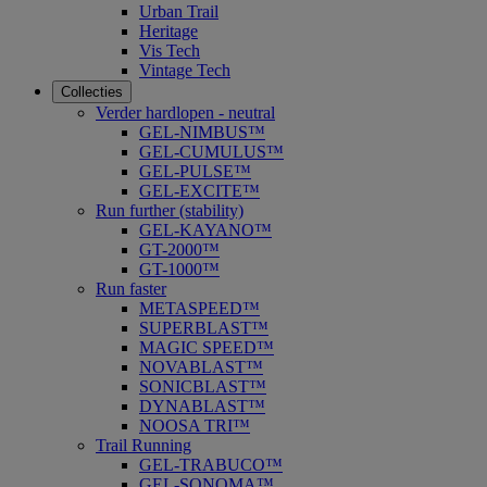
Urban Trail
Heritage
Vis Tech
Vintage Tech
Collecties
Verder hardlopen - neutral
GEL-NIMBUS™
GEL-CUMULUS™
GEL-PULSE™
GEL-EXCITE™
Run further (stability)
GEL-KAYANO™
GT-2000™
GT-1000™
Run faster
METASPEED™
SUPERBLAST™
MAGIC SPEED™
NOVABLAST™
SONICBLAST™
DYNABLAST™
NOOSA TRI™
Trail Running
GEL-TRABUCO™
GEL-SONOMA™