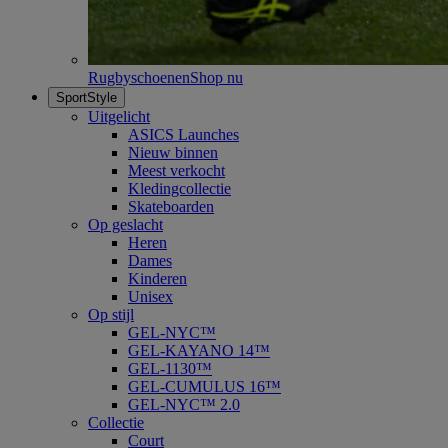
Rugbyschoenen
Shop nu
SportStyle
Uitgelicht
ASICS Launches
Nieuw binnen
Meest verkocht
Kledingcollectie
Skateboarden
Op geslacht
Heren
Dames
Kinderen
Unisex
Op stijl
GEL-NYC™
GEL-KAYANO 14™
GEL-1130™
GEL-CUMULUS 16™
GEL-NYC™ 2.0
Collectie
Court