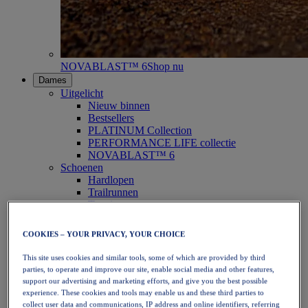
NOVABLAST™ 6
Shop nu
Dames
Uitgelicht
Nieuw binnen
Bestsellers
PLATINUM Collection
PERFORMANCE LIFE collectie
NOVABLAST™ 6
Schoenen
Hardlopen
Trailrunnen
Tennis
Volleybal
Handbal
COOKIES – YOUR PRIVACY, YOUR CHOICE
Padel
Netbal
This site uses cookies and similar tools, some of which are provided by third
SportStyle
parties, to operate and improve our site, enable social media and other features,
Bovenkleding
support our advertising and marketing efforts, and give you the best possible
Sport-bh's
experience. These cookies and tools may enable us and these third parties to
Tanktops
collect user data and communications, IP address and online identifiers, referring