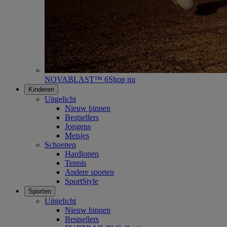
NOVABLAST™ 6
Shop nu
Kinderen
Uitgelicht
Nieuw binnen
Bestsellers
Jongens
Meisjes
Schoenen
Hardlopen
Tennis
Andere sporten
SportStyle
Sporten
Uitgelicht
Nieuw binnen
Bestsellers