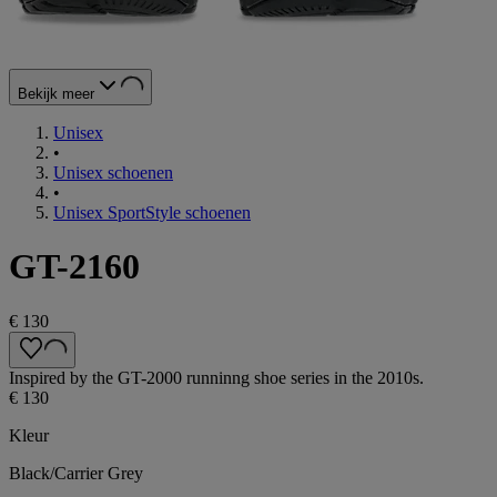
Bekijk meer
Unisex
•
Unisex schoenen
•
Unisex SportStyle schoenen
GT-2160
€ 130
Inspired by the GT-2000 runninng shoe series in the 2010s.
€ 130
Kleur
Black/Carrier Grey