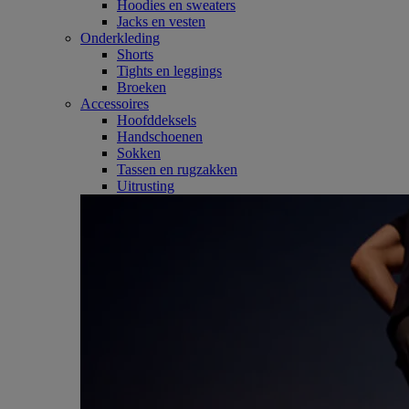
Hoodies en sweaters
Jacks en vesten
Onderkleding
Shorts
Tights en leggings
Broeken
Accessoires
Hoofddeksels
Handschoenen
Sokken
Tassen en rugzakken
Uitrusting