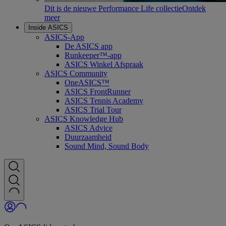
Dit is de nieuwe Performance Life collectie
Ontdek
meer
Inside ASICS
ASICS-App
De ASICS app
Runkeeper™-app
ASICS Winkel Afspraak
ASICS Community
OneASICS™
ASICS FrontRunner
ASICS Tennis Academy
ASICS Trial Tour
ASICS Knowledge Hub
ASICS Advice
Duurzaamheid
Sound Mind, Sound Body