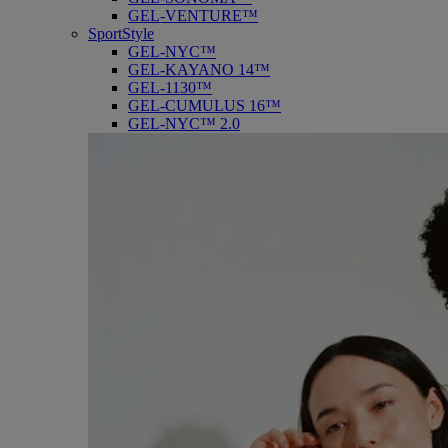
GEL-VENTURE™
SportStyle
GEL-NYC™
GEL-KAYANO 14™
GEL-1130™
GEL-CUMULUS 16™
GEL-NYC™ 2.0