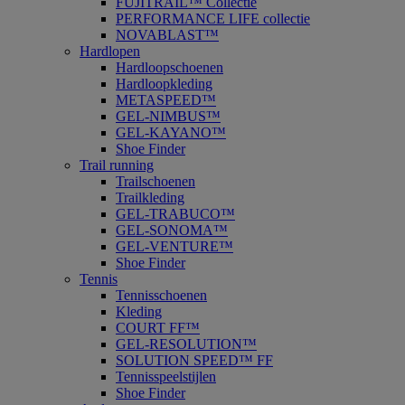
FUJITRAIL™ Collectie
PERFORMANCE LIFE collectie
NOVABLAST™
Hardlopen
Hardloopschoenen
Hardloopkleding
METASPEED™
GEL-NIMBUS™
GEL-KAYANO™
Shoe Finder
Trail running
Trailschoenen
Trailkleding
GEL-TRABUCO™
GEL-SONOMA™
GEL-VENTURE™
Shoe Finder
Tennis
Tennisschoenen
Kleding
COURT FF™
GEL-RESOLUTION™
SOLUTION SPEED™ FF
Tennisspeelstijlen
Shoe Finder