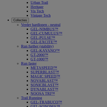
Urban Trail
Heritage
Vis Tech
Vintage Tech
Collecties
Verder hardlopen - neutral
GEL-NIMBUS™
GEL-CUMULUS™
GEL-PULSE™
GEL-EXCITE™
Run further (stability)
GEL-KAYANO™
GT-2000™
GT-1000™
Run faster
METASPEED™
SUPERBLAST™
MAGIC SPEED™
NOVABLAST™
SONICBLAST™
DYNABLAST™
NOOSA TRI™
Trail Running
GEL-TRABUCO™
GEL-SONOMA™