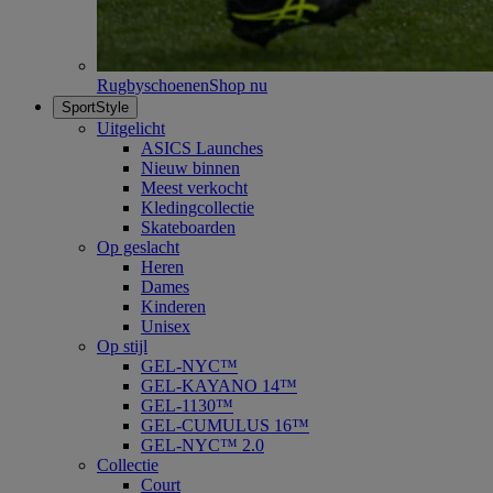
Rugbyschoenen
Shop nu
SportStyle
Uitgelicht
ASICS Launches
Nieuw binnen
Meest verkocht
Kledingcollectie
Skateboarden
Op geslacht
Heren
Dames
Kinderen
Unisex
Op stijl
GEL-NYC™
GEL-KAYANO 14™
GEL-1130™
GEL-CUMULUS 16™
GEL-NYC™ 2.0
Collectie
Court