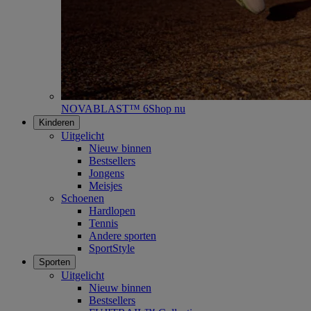
NOVABLAST™ 6
Shop nu
Kinderen
Uitgelicht
Nieuw binnen
Bestsellers
Jongens
Meisjes
Schoenen
Hardlopen
Tennis
Andere sporten
SportStyle
Sporten
Uitgelicht
Nieuw binnen
Bestsellers