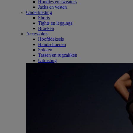
Hoodies en sweaters
Jacks en vesten
Onderkleding
Shorts
Tights en leggings
Broeken
Accessoires
Hoofddeksels
Handschoenen
Sokken
Tassen en rugzakken
Uitrusting