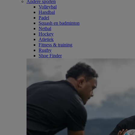
Andere sporten
Volleybal
Handbal
Padel
Squash en badminton
Netbal
Hockey
Atletiek
Fitness & training
Rugby
Shoe Finder