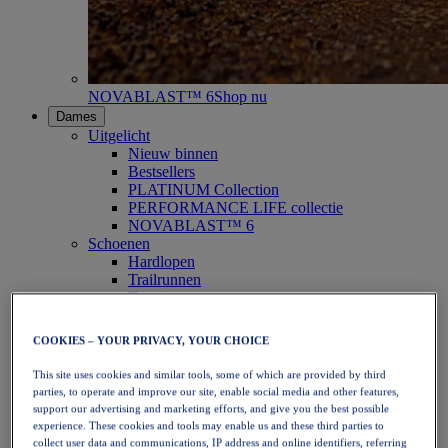
NOVABLAST™ 6
Shop nu
Dames
Uitgelicht
Nieuw binnen
Bestsellers
PLATINUM Collection
PERFORMANCE LIFE collectie
NOVABLAST™ 6
Schoenen
Hardlopen
Trailrunnen
Tennis
Volleybal
Handbal
COOKIES – YOUR PRIVACY, YOUR CHOICE
Padel
Netbal
This site uses cookies and similar tools, some of which are provided by third
SportStyle
parties, to operate and improve our site, enable social media and other features,
Bovenkleding
support our advertising and marketing efforts, and give you the best possible
Sport-bh's
experience. These cookies and tools may enable us and these third parties to
Tanktops
collect user data and communications, IP address and online identifiers, referring