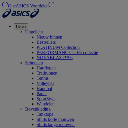
OneASICS Voordelen
Heren
Uitgelicht
Nieuw binnen
Bestsellers
PLATINUM Collection
PERFORMANCE LIFE collectie
NOVABLAST™ 6
Schoenen
Hardlopen
Trailrunnen
Tennis
Volleybal
Handbal
Padel
SportStyle
Wandelen
Bovenkleding
Tanktops
Shirts korte mouwen
Shirts lange mouwen