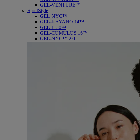
GEL-VENTURE™
SportStyle
GEL-NYC™
GEL-KAYANO 14™
GEL-1130™
GEL-CUMULUS 16™
GEL-NYC™ 2.0