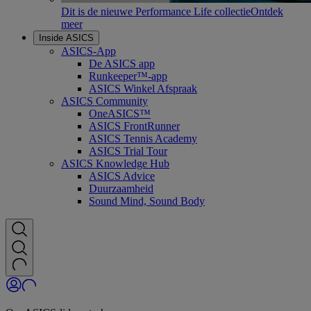
Dit is de nieuwe Performance Life collectie
Ontdek
meer
Inside ASICS
ASICS-App
De ASICS app
Runkeeper™-app
ASICS Winkel Afspraak
ASICS Community
OneASICS™
ASICS FrontRunner
ASICS Tennis Academy
ASICS Trial Tour
ASICS Knowledge Hub
ASICS Advice
Duurzaamheid
Sound Mind, Sound Body