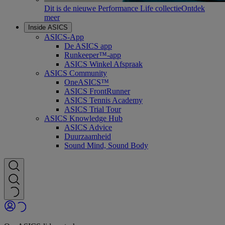
Dit is de nieuwe Performance Life collectie
Ontdek
meer
Inside ASICS
ASICS-App
De ASICS app
Runkeeper™-app
ASICS Winkel Afspraak
ASICS Community
OneASICS™
ASICS FrontRunner
ASICS Tennis Academy
ASICS Trial Tour
ASICS Knowledge Hub
ASICS Advice
Duurzaamheid
Sound Mind, Sound Body