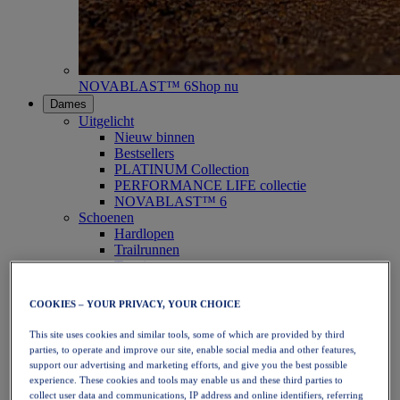
NOVABLAST™ 6
Shop nu
Dames
Uitgelicht
Nieuw binnen
Bestsellers
PLATINUM Collection
PERFORMANCE LIFE collectie
NOVABLAST™ 6
Schoenen
Hardlopen
Trailrunnen
Tennis
Volleybal
Handbal
COOKIES – YOUR PRIVACY, YOUR CHOICE
Padel
Netbal
This site uses cookies and similar tools, some of which are provided by third
SportStyle
parties, to operate and improve our site, enable social media and other features,
Bovenkleding
support our advertising and marketing efforts, and give you the best possible
Sport-bh's
experience. These cookies and tools may enable us and these third parties to
Tanktops
collect user data and communications, IP address and online identifiers, referring