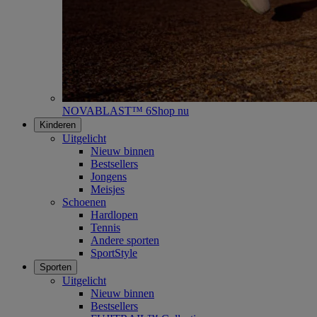
NOVABLAST™ 6
Shop nu
Kinderen
Uitgelicht
Nieuw binnen
Bestsellers
Jongens
Meisjes
Schoenen
Hardlopen
Tennis
Andere sporten
SportStyle
Sporten
Uitgelicht
Nieuw binnen
Bestsellers