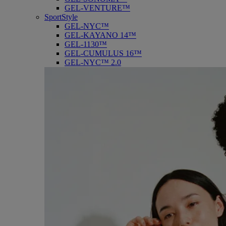
GEL-VENTURE™
SportStyle
GEL-NYC™
GEL-KAYANO 14™
GEL-1130™
GEL-CUMULUS 16™
GEL-NYC™ 2.0