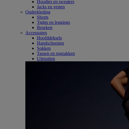
Hoodies en sweaters
Jacks en vesten
Onderkleding
Shorts
Tights en leggings
Broeken
Accessoires
Hoofddeksels
Handschoenen
Sokken
Tassen en rugzakken
Uitrusting