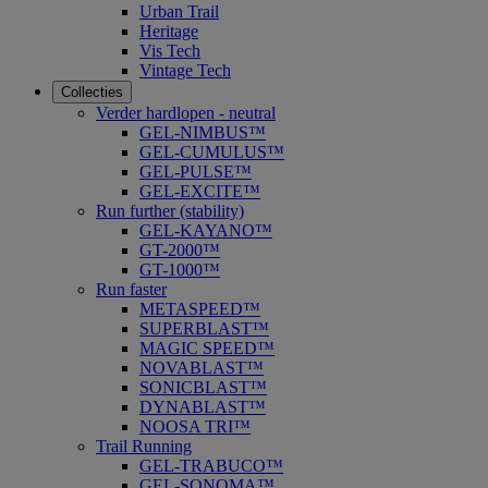
Urban Trail
Heritage
Vis Tech
Vintage Tech
Collecties
Verder hardlopen - neutral
GEL-NIMBUS™
GEL-CUMULUS™
GEL-PULSE™
GEL-EXCITE™
Run further (stability)
GEL-KAYANO™
GT-2000™
GT-1000™
Run faster
METASPEED™
SUPERBLAST™
MAGIC SPEED™
NOVABLAST™
SONICBLAST™
DYNABLAST™
NOOSA TRI™
Trail Running
GEL-TRABUCO™
GEL-SONOMA™