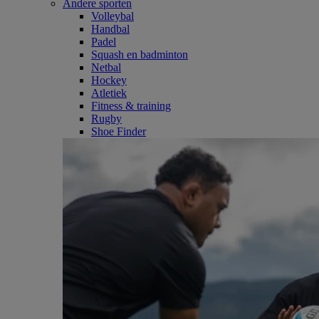
Andere sporten
Volleybal
Handbal
Padel
Squash en badminton
Netbal
Hockey
Atletiek
Fitness & training
Rugby
Shoe Finder