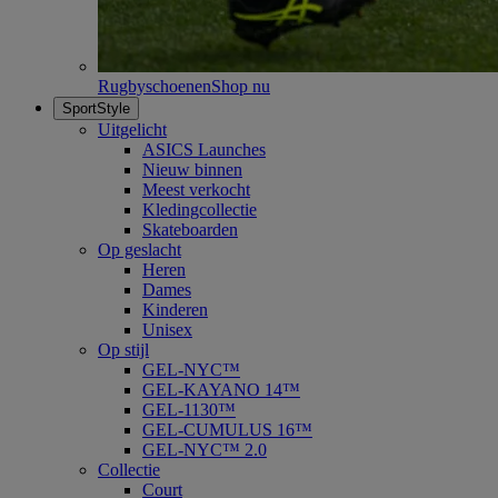
Rugbyschoenen
Shop nu
SportStyle
Uitgelicht
ASICS Launches
Nieuw binnen
Meest verkocht
Kledingcollectie
Skateboarden
Op geslacht
Heren
Dames
Kinderen
Unisex
Op stijl
GEL-NYC™
GEL-KAYANO 14™
GEL-1130™
GEL-CUMULUS 16™
GEL-NYC™ 2.0
Collectie
Court