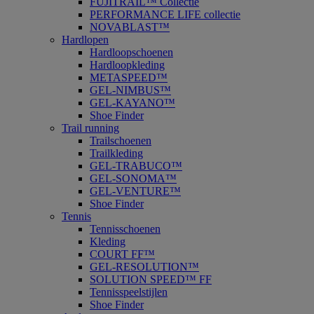
FUJITRAIL™ Collectie
PERFORMANCE LIFE collectie
NOVABLAST™
Hardlopen
Hardloopschoenen
Hardloopkleding
METASPEED™
GEL-NIMBUS™
GEL-KAYANO™
Shoe Finder
Trail running
Trailschoenen
Trailkleding
GEL-TRABUCO™
GEL-SONOMA™
GEL-VENTURE™
Shoe Finder
Tennis
Tennisschoenen
Kleding
COURT FF™
GEL-RESOLUTION™
SOLUTION SPEED™ FF
Tennisspeelstijlen
Shoe Finder