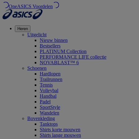
OneASICS Voordelen
Heren
Uitgelicht
Nieuw binnen
Bestsellers
PLATINUM Collection
PERFORMANCE LIFE collectie
NOVABLAST™ 6
Schoenen
Hardlopen
Trailrunnen
Tennis
Volleybal
Handbal
Padel
SportStyle
Wandelen
Bovenkleding
Tanktops
Shirts korte mouwen
Shirts lange mouwen