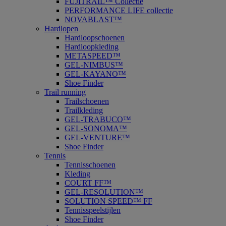
FUJITRAIL™ Collectie
PERFORMANCE LIFE collectie
NOVABLAST™
Hardlopen
Hardloopschoenen
Hardloopkleding
METASPEED™
GEL-NIMBUS™
GEL-KAYANO™
Shoe Finder
Trail running
Trailschoenen
Trailkleding
GEL-TRABUCO™
GEL-SONOMA™
GEL-VENTURE™
Shoe Finder
Tennis
Tennisschoenen
Kleding
COURT FF™
GEL-RESOLUTION™
SOLUTION SPEED™ FF
Tennisspeelstijlen
Shoe Finder