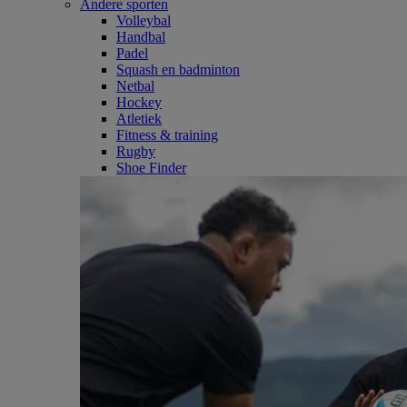
Andere sporten
Volleybal
Handbal
Padel
Squash en badminton
Netbal
Hockey
Atletiek
Fitness & training
Rugby
Shoe Finder