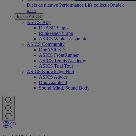
Dit is de nieuwe Performance Life collectie
Ontdek
meer
Inside ASICS
ASICS-App
De ASICS app
Runkeeper™-app
ASICS Winkel Afspraak
ASICS Community
OneASICS™
ASICS FrontRunner
ASICS Tennis Academy
ASICS Trial Tour
ASICS Knowledge Hub
ASICS Advice
Duurzaamheid
Sound Mind, Sound Body