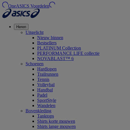
OneASICS Voordelen
Heren
Uitgelicht
Nieuw binnen
Bestsellers
PLATINUM Collection
PERFORMANCE LIFE collectie
NOVABLAST™ 6
Schoenen
Hardlopen
Trailrunnen
Tennis
Volleybal
Handbal
Padel
SportStyle
Wandelen
Bovenkleding
Tanktops
Shirts korte mouwen
Shirts lange mouwen