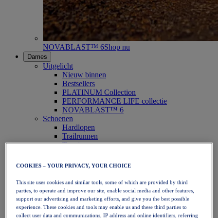
NOVABLAST™ 6
Shop nu
Dames
Uitgelicht
Nieuw binnen
Bestsellers
PLATINUM Collection
PERFORMANCE LIFE collectie
NOVABLAST™ 6
Schoenen
Hardlopen
Trailrunnen
Tennis
Volleybal
Handbal
COOKIES – YOUR PRIVACY, YOUR CHOICE
Padel
Netbal
This site uses cookies and similar tools, some of which are provided by third
SportStyle
parties, to operate and improve our site, enable social media and other features,
Bovenkleding
support our advertising and marketing efforts, and give you the best possible
Sport-bh's
experience. These cookies and tools may enable us and these third parties to
Tanktops
collect user data and communications, IP address and online identifiers, referring