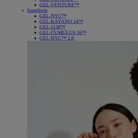
GEL-VENTURE™
SportStyle
GEL-NYC™
GEL-KAYANO 14™
GEL-1130™
GEL-CUMULUS 16™
GEL-NYC™ 2.0