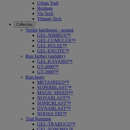
Urban Trail
Heritage
Vis Tech
Vintage Tech
Collecties
Verder hardlopen - neutral
GEL-NIMBUS™
GEL-CUMULUS™
GEL-PULSE™
GEL-EXCITE™
Run further (stability)
GEL-KAYANO™
GT-2000™
GT-1000™
Run faster
METASPEED™
SUPERBLAST™
MAGIC SPEED™
NOVABLAST™
SONICBLAST™
DYNABLAST™
NOOSA TRI™
Trail Running
GEL-TRABUCO™
GEL-SONOMA™