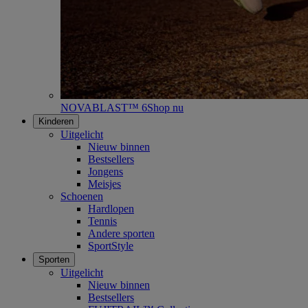
NOVABLAST™ 6
Shop nu
Kinderen
Uitgelicht
Nieuw binnen
Bestsellers
Jongens
Meisjes
Schoenen
Hardlopen
Tennis
Andere sporten
SportStyle
Sporten
Uitgelicht
Nieuw binnen
Bestsellers