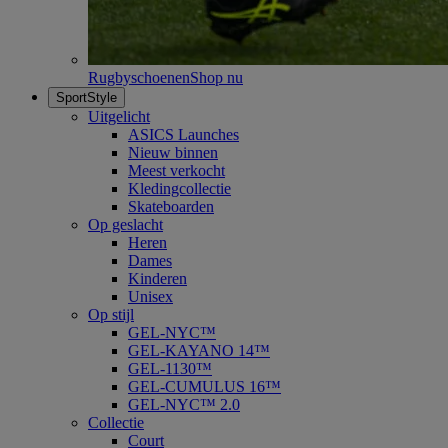
Rugbyschoenen
Shop nu
SportStyle
Uitgelicht
ASICS Launches
Nieuw binnen
Meest verkocht
Kledingcollectie
Skateboarden
Op geslacht
Heren
Dames
Kinderen
Unisex
Op stijl
GEL-NYC™
GEL-KAYANO 14™
GEL-1130™
GEL-CUMULUS 16™
GEL-NYC™ 2.0
Collectie
Court