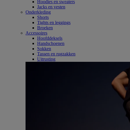
Hoodies en sweaters
Jacks en vesten
Onderkleding
Shorts
Tights en leggings
Broeken
Accessoires
Hoofddeksels
Handschoenen
Sokken
Tassen en rugzakken
Uitrusting