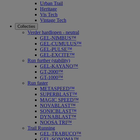
Urban Trail
Heritage
Vis Tech
Vintage Tech
Collecties
Verder hardlopen - neutral
GEL-NIMBUS™
GEL-CUMULUS™
GEL-PULSE™
GEL-EXCITE™
Run further (stability)
GEL-KAYANO™
GT-2000™
GT-1000™
Run faster
METASPEED™
SUPERBLAST™
MAGIC SPEED™
NOVABLAST™
SONICBLAST™
DYNABLAST™
NOOSA TRI™
Trail Running
GEL-TRABUCO™
GEL-SONOMA™