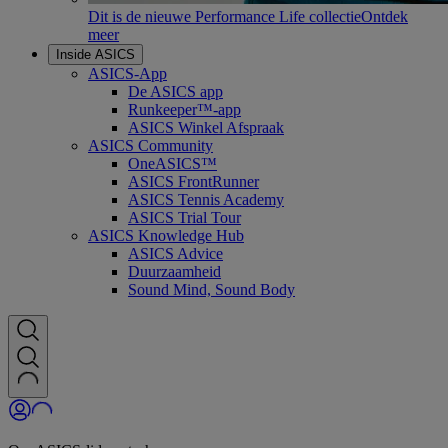
Dit is de nieuwe Performance Life collectie
Ontdek
meer
Inside ASICS
ASICS-App
De ASICS app
Runkeeper™-app
ASICS Winkel Afspraak
ASICS Community
OneASICS™
ASICS FrontRunner
ASICS Tennis Academy
ASICS Trial Tour
ASICS Knowledge Hub
ASICS Advice
Duurzaamheid
Sound Mind, Sound Body