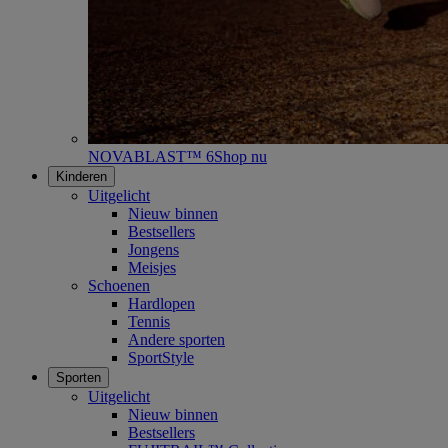
NOVABLAST™ 6
Shop nu
Kinderen
Uitgelicht
Nieuw binnen
Bestsellers
Jongens
Meisjes
Schoenen
Hardlopen
Tennis
Andere sporten
SportStyle
Sporten
Uitgelicht
Nieuw binnen
Bestsellers