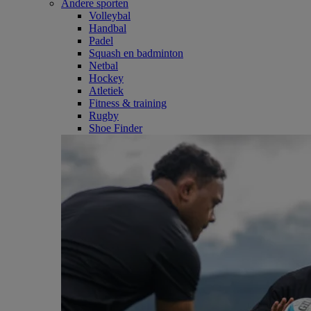
Andere sporten
Volleybal
Handbal
Padel
Squash en badminton
Netbal
Hockey
Atletiek
Fitness & training
Rugby
Shoe Finder