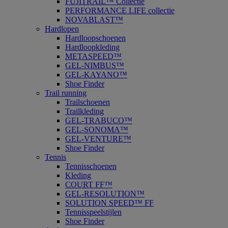
FUJITRAIL™ Collectie
PERFORMANCE LIFE collectie
NOVABLAST™
Hardlopen
Hardloopschoenen
Hardloopkleding
METASPEED™
GEL-NIMBUS™
GEL-KAYANO™
Shoe Finder
Trail running
Trailschoenen
Trailkleding
GEL-TRABUCO™
GEL-SONOMA™
GEL-VENTURE™
Shoe Finder
Tennis
Tennisschoenen
Kleding
COURT FF™
GEL-RESOLUTION™
SOLUTION SPEED™ FF
Tennisspeelstijlen
Shoe Finder