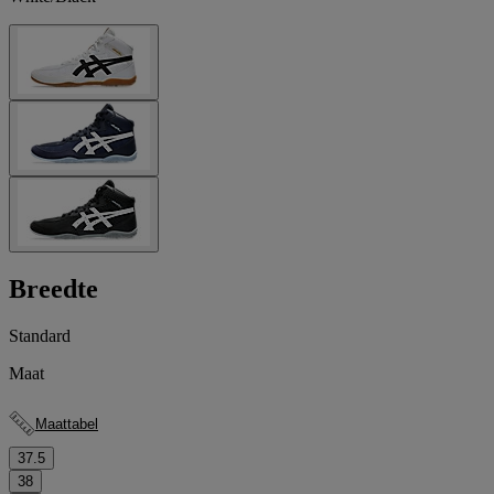
Breedte
Standard
Maat
Maattabel
37.5
38