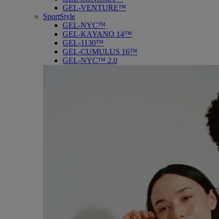
GEL-VENTURE™
SportStyle
GEL-NYC™
GEL-KAYANO 14™
GEL-1130™
GEL-CUMULUS 16™
GEL-NYC™ 2.0