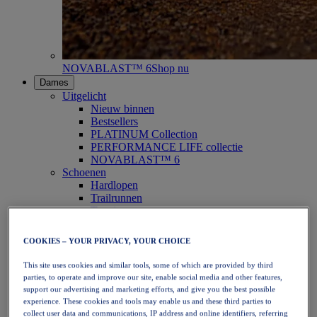
NOVABLAST™ 6
Shop nu
Dames
Uitgelicht
Nieuw binnen
Bestsellers
PLATINUM Collection
PERFORMANCE LIFE collectie
NOVABLAST™ 6
Schoenen
Hardlopen
Trailrunnen
Tennis
Volleybal
Handbal
COOKIES – YOUR PRIVACY, YOUR CHOICE
Padel
Netbal
This site uses cookies and similar tools, some of which are provided by third
SportStyle
parties, to operate and improve our site, enable social media and other features,
Bovenkleding
support our advertising and marketing efforts, and give you the best possible
Sport-bh's
experience. These cookies and tools may enable us and these third parties to
Tanktops
collect user data and communications, IP address and online identifiers, referring