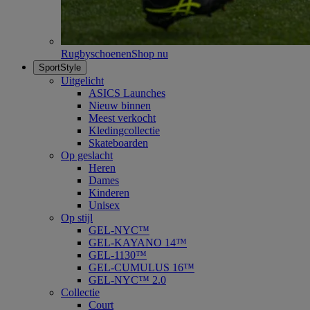
Rugbyschoenen
Shop nu
SportStyle
Uitgelicht
ASICS Launches
Nieuw binnen
Meest verkocht
Kledingcollectie
Skateboarden
Op geslacht
Heren
Dames
Kinderen
Unisex
Op stijl
GEL-NYC™
GEL-KAYANO 14™
GEL-1130™
GEL-CUMULUS 16™
GEL-NYC™ 2.0
Collectie
Court