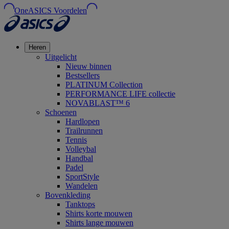
OneASICS Voordelen
Heren
Uitgelicht
Nieuw binnen
Bestsellers
PLATINUM Collection
PERFORMANCE LIFE collectie
NOVABLAST™ 6
Schoenen
Hardlopen
Trailrunnen
Tennis
Volleybal
Handbal
Padel
SportStyle
Wandelen
Bovenkleding
Tanktops
Shirts korte mouwen
Shirts lange mouwen