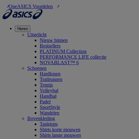
OneASICS Voordelen
Heren
Uitgelicht
Nieuw binnen
Bestsellers
PLATINUM Collection
PERFORMANCE LIFE collectie
NOVABLAST™ 6
Schoenen
Hardlopen
Trailrunnen
Tennis
Volleybal
Handbal
Padel
SportStyle
Wandelen
Bovenkleding
Tanktops
Shirts korte mouwen
Shirts lange mouwen