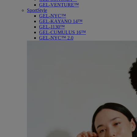
GEL-VENTURE™
SportStyle
GEL-NYC™
GEL-KAYANO 14™
GEL-1130™
GEL-CUMULUS 16™
GEL-NYC™ 2.0