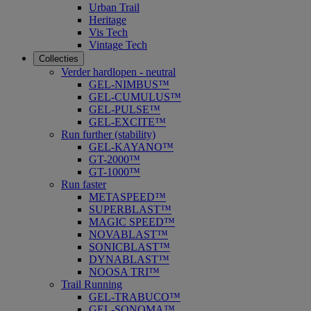
Urban Trail
Heritage
Vis Tech
Vintage Tech
Collecties
Verder hardlopen - neutral
GEL-NIMBUS™
GEL-CUMULUS™
GEL-PULSE™
GEL-EXCITE™
Run further (stability)
GEL-KAYANO™
GT-2000™
GT-1000™
Run faster
METASPEED™
SUPERBLAST™
MAGIC SPEED™
NOVABLAST™
SONICBLAST™
DYNABLAST™
NOOSA TRI™
Trail Running
GEL-TRABUCO™
GEL-SONOMA™