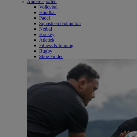
Andere sporten
Volleybal
Handbal
Padel
Squash en badminton
Netbal
Hockey
Atletiek
Fitness & training
Rugby
Shoe Finder