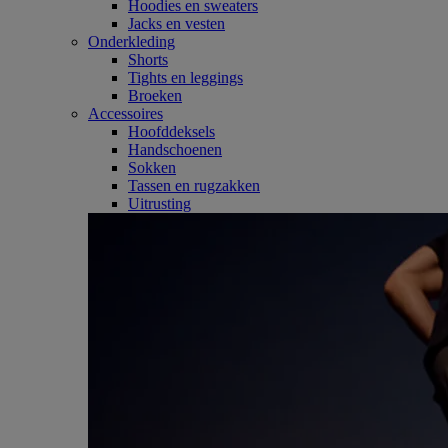
Hoodies en sweaters
Jacks en vesten
Onderkleding
Shorts
Tights en leggings
Broeken
Accessoires
Hoofddeksels
Handschoenen
Sokken
Tassen en rugzakken
Uitrusting