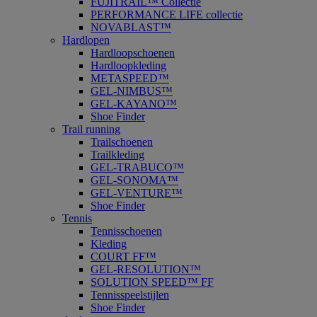
FUJITRAIL™ Collectie
PERFORMANCE LIFE collectie
NOVABLAST™
Hardlopen
Hardloopschoenen
Hardloopkleding
METASPEED™
GEL-NIMBUS™
GEL-KAYANO™
Shoe Finder
Trail running
Trailschoenen
Trailkleding
GEL-TRABUCO™
GEL-SONOMA™
GEL-VENTURE™
Shoe Finder
Tennis
Tennisschoenen
Kleding
COURT FF™
GEL-RESOLUTION™
SOLUTION SPEED™ FF
Tennisspeelstijlen
Shoe Finder