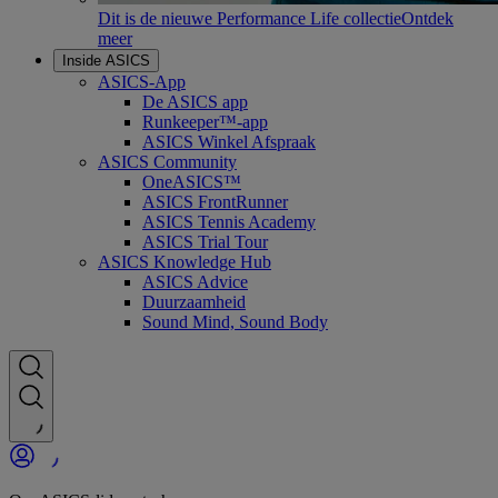
Dit is de nieuwe Performance Life collectie
Ontdek
meer
Inside ASICS
ASICS-App
De ASICS app
Runkeeper™-app
ASICS Winkel Afspraak
ASICS Community
OneASICS™
ASICS FrontRunner
ASICS Tennis Academy
ASICS Trial Tour
ASICS Knowledge Hub
ASICS Advice
Duurzaamheid
Sound Mind, Sound Body