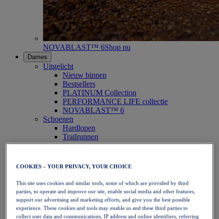
NOVABLAST™ 6
Shop nu
Dames
Uitgelicht
Nieuw binnen
Bestsellers
PLATINUM Collection
PERFORMANCE LIFE collectie
NOVABLAST™ 6
Schoenen
Hardlopen
Trailrunnen
Tennis
Volleybal
Handbal
COOKIES – YOUR PRIVACY, YOUR CHOICE
Padel
Netbal
This site uses cookies and similar tools, some of which are provided by third
SportStyle
parties, to operate and improve our site, enable social media and other features,
Bovenkleding
support our advertising and marketing efforts, and give you the best possible
Sport-bh's
experience. These cookies and tools may enable us and these third parties to
Tanktops
collect user data and communications, IP address and online identifiers, referring