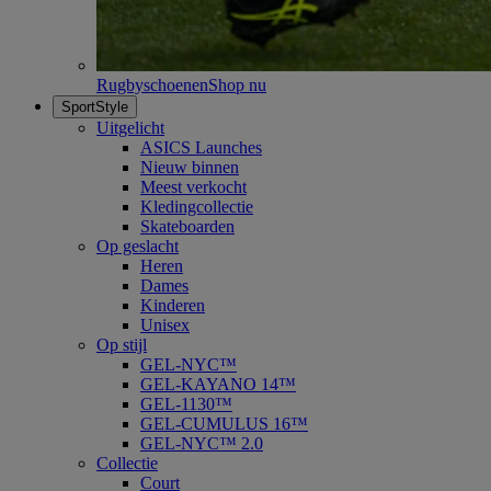
Rugbyschoenen
Shop nu
SportStyle
Uitgelicht
ASICS Launches
Nieuw binnen
Meest verkocht
Kledingcollectie
Skateboarden
Op geslacht
Heren
Dames
Kinderen
Unisex
Op stijl
GEL-NYC™
GEL-KAYANO 14™
GEL-1130™
GEL-CUMULUS 16™
GEL-NYC™ 2.0
Collectie
Court