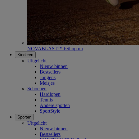
NOVABLAST™ 6
Shop nu
Kinderen
Uitgelicht
Nieuw binnen
Bestsellers
Jongens
Meisjes
Schoenen
Hardlopen
Tennis
Andere sporten
SportStyle
Sporten
Uitgelicht
Nieuw binnen
Bestsellers