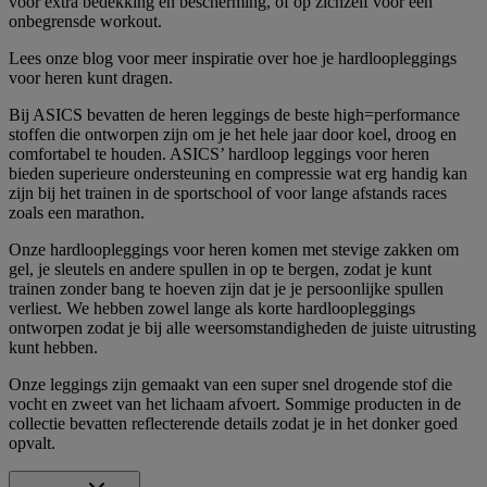
voor extra bedekking en bescherming, of op zichzelf voor een
onbegrensde workout.
Lees onze blog voor meer inspiratie over hoe je hardloopleggings
voor heren kunt dragen.
Bij ASICS bevatten de heren leggings de beste high=performance
stoffen die ontworpen zijn om je het hele jaar door koel, droog en
comfortabel te houden. ASICS’ hardloop leggings voor heren
bieden superieure ondersteuning en compressie wat erg handig kan
zijn bij het trainen in de sportschool of voor lange afstands races
zoals een marathon.
Onze hardloopleggings voor heren komen met stevige zakken om
gel, je sleutels en andere spullen in op te bergen, zodat je kunt
trainen zonder bang te hoeven zijn dat je je persoonlijke spullen
verliest. We hebben zowel lange als korte hardloopleggings
ontworpen zodat je bij alle weersomstandigheden de juiste uitrusting
kunt hebben.
Onze leggings zijn gemaakt van een super snel drogende stof die
vocht en zweet van het lichaam afvoert. Sommige producten in de
collectie bevatten reflecterende details zodat je in het donker goed
opvalt.