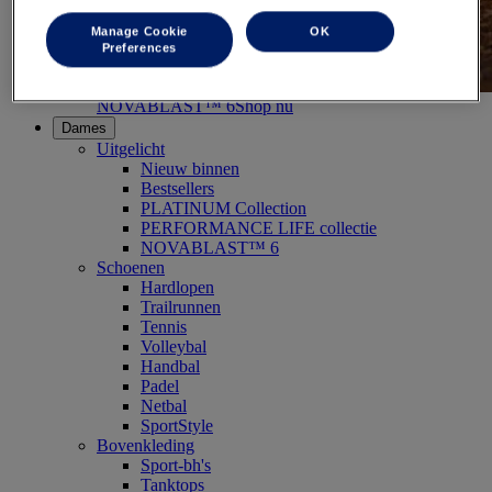
Manage Cookie
OK
Preferences
NOVABLAST™ 6
Shop nu
Dames
Uitgelicht
Nieuw binnen
Bestsellers
PLATINUM Collection
PERFORMANCE LIFE collectie
NOVABLAST™ 6
Schoenen
Hardlopen
Trailrunnen
Tennis
Volleybal
Handbal
Padel
Netbal
SportStyle
Bovenkleding
Sport-bh's
Tanktops