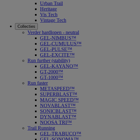
Urban Trail
Heritage
Vis Tech
Vintage Tech
Collecties
Verder hardlopen - neutral
GEL-NIMBUS™
GEL-CUMULUS™
GEL-PULSE™
GEL-EXCITE™
Run further (stability)
GEL-KAYANO™
GT-2000™
GT-1000™
Run faster
METASPEED™
SUPERBLAST™
MAGIC SPEED™
NOVABLAST™
SONICBLAST™
DYNABLAST™
NOOSA TRI™
Trail Running
GEL-TRABUCO™
GEL-SONOMA™