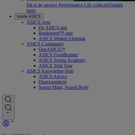
Dit is de nieuwe Performance Life collectie
Ontdek
meer
Inside ASICS
ASICS-App
De ASICS app
Runkeeper™-app
ASICS Winkel Afspraak
ASICS Community
OneASICS™
ASICS FrontRunner
ASICS Tennis Academy
ASICS Trial Tour
ASICS Knowledge Hub
ASICS Advice
Duurzaamheid
Sound Mind, Sound Body