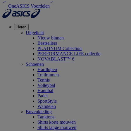
OneASICS Voordelen
Heren
Uitgelicht
Nieuw binnen
Bestsellers
PLATINUM Collection
PERFORMANCE LIFE collectie
NOVABLAST™ 6
Schoenen
Hardlopen
Trailrunnen
Tennis
Volleybal
Handbal
Padel
SportStyle
Wandelen
Bovenkleding
Tanktops
Shirts korte mouwen
Shirts lange mouwen