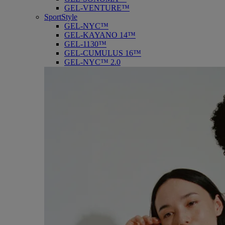
GEL-VENTURE™
SportStyle
GEL-NYC™
GEL-KAYANO 14™
GEL-1130™
GEL-CUMULUS 16™
GEL-NYC™ 2.0