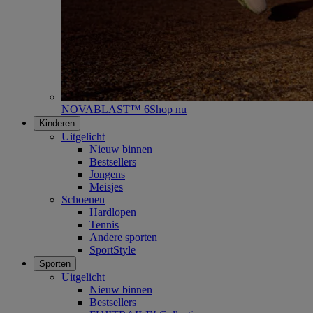
NOVABLAST™ 6
Shop nu
Kinderen
Uitgelicht
Nieuw binnen
Bestsellers
Jongens
Meisjes
Schoenen
Hardlopen
Tennis
Andere sporten
SportStyle
Sporten
Uitgelicht
Nieuw binnen
Bestsellers