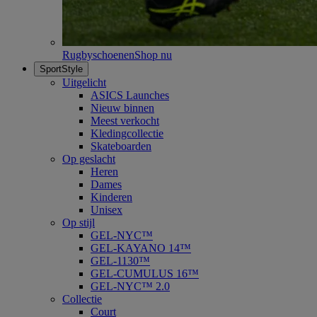
Rugbyschoenen
Shop nu
SportStyle
Uitgelicht
ASICS Launches
Nieuw binnen
Meest verkocht
Kledingcollectie
Skateboarden
Op geslacht
Heren
Dames
Kinderen
Unisex
Op stijl
GEL-NYC™
GEL-KAYANO 14™
GEL-1130™
GEL-CUMULUS 16™
GEL-NYC™ 2.0
Collectie
Court