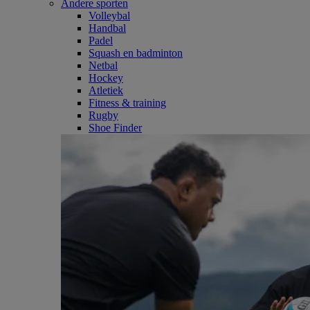
Andere sporten
Volleybal
Handbal
Padel
Squash en badminton
Netbal
Hockey
Atletiek
Fitness & training
Rugby
Shoe Finder