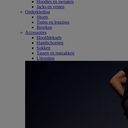
Hoodies en sweaters
Jacks en vesten
Onderkleding
Shorts
Tights en leggings
Broeken
Accessoires
Hoofddeksels
Handschoenen
Sokken
Tassen en rugzakken
Uitrusting