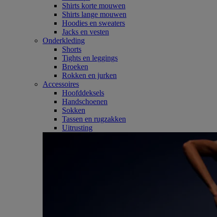
Shirts korte mouwen
Shirts lange mouwen
Hoodies en sweaters
Jacks en vesten
Onderkleding
Shorts
Tights en leggings
Broeken
Rokken en jurken
Accessoires
Hoofddeksels
Handschoenen
Sokken
Tassen en rugzakken
Uitrusting