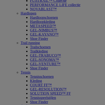
FUJITRAIL™ Collectie
PERFORMANCE LIFE collectie
NOVABLAST™
Hardlopen
Hardloopschoenen
Hardloopkleding
METASPEED™
GEL-NIMBUS™
GEL-KAYANO™
Shoe Finder
Trail running
Trailschoenen
Trailkleding
GEL-TRABUCO™
GEL-SONOMA™
GEL-VENTURE™
Shoe Finder
Tennis
Tennisschoenen
Kleding
COURT FF™
GEL-RESOLUTION™
SOLUTION SPEED™ FF
Tennisspeelstijlen
Shoe Finder