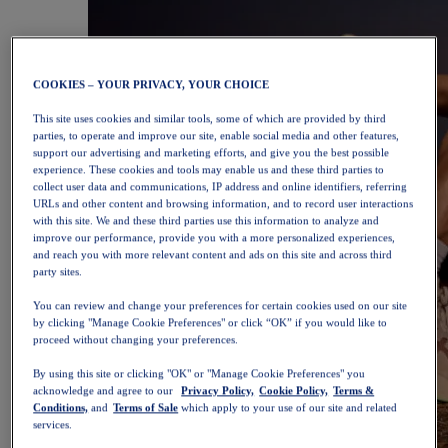
COOKIES – YOUR PRIVACY, YOUR CHOICE
This site uses cookies and similar tools, some of which are provided by third
parties, to operate and improve our site, enable social media and other features,
support our advertising and marketing efforts, and give you the best possible
experience. These cookies and tools may enable us and these third parties to
collect user data and communications, IP address and online identifiers, referring
URLs and other content and browsing information, and to record user interactions
with this site. We and these third parties use this information to analyze and
improve our performance, provide you with a more personalized experiences,
and reach you with more relevant content and ads on this site and across third
party sites.
You can review and change your preferences for certain cookies used on our site
by clicking "Manage Cookie Preferences" or click “OK” if you would like to
proceed without changing your preferences.
By using this site or clicking "OK" or "Manage Cookie Preferences" you
acknowledge and agree to our
Privacy Policy,
Cookie Policy,
Terms &
Conditions,
and
Terms of Sale
which apply to your use of our site and related
services.