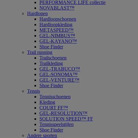
PERFORMANCE LIFE collectie
NOVABLAST™
Hardlopen
Hardloopschoenen
Hardloopkleding
METASPEED™
GEL-NIMBUS™
GEL-KAYANO™
Shoe Finder
Trail running
Trailschoenen
Trailkleding
GEL-TRABUCO™
GEL-SONOMA™
GEL-VENTURE™
Shoe Finder
Tennis
Tennisschoenen
Kleding
COURT FF™
GEL-RESOLUTION™
SOLUTION SPEED™ FF
Tennisspeelstijlen
Shoe Finder
Andere sporten