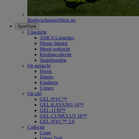
Rugbyschoenen
Shop nu
SportStyle
Uitgelicht
ASICS Launches
Nieuw binnen
Meest verkocht
Kledingcollectie
Skateboarden
Op geslacht
Heren
Dames
Kinderen
Unisex
Op stijl
GEL-NYC™
GEL-KAYANO 14™
GEL-1130™
GEL-CUMULUS 16™
GEL-NYC™ 2.0
Collectie
Court
Urban Trail