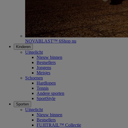
NOVABLAST™ 6
Shop nu
Kinderen
Uitgelicht
Nieuw binnen
Bestsellers
Jongens
Meisjes
Schoenen
Hardlopen
Tennis
Andere sporten
SportStyle
Sporten
Uitgelicht
Nieuw binnen
Bestsellers
FUJITRAIL™ Collectie