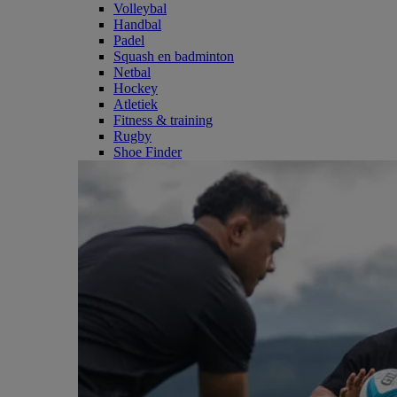
Volleybal
Handbal
Padel
Squash en badminton
Netbal
Hockey
Atletiek
Fitness & training
Rugby
Shoe Finder