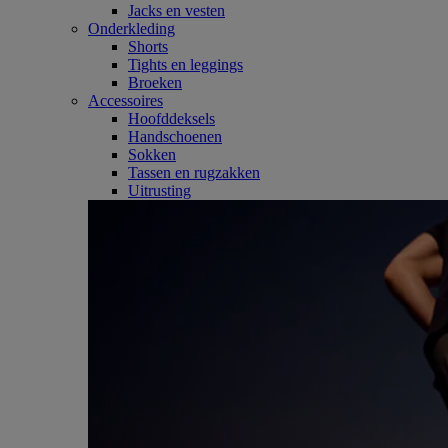
Jacks en vesten
Onderkleding
Shorts
Tights en leggings
Broeken
Accessoires
Hoofddeksels
Handschoenen
Sokken
Tassen en rugzakken
Uitrusting