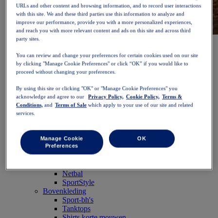
URLs and other content and browsing information, and to record user interactions
with this site. We and these third parties use this information to analyze and
improve our performance, provide you with a more personalized experiences,
and reach you with more relevant content and ads on this site and across third
party sites.
NOVABLAST™ 6
Shop nu
Dames
You can review and change your preferences for certain cookies used on our site
Uitgelicht
by clicking "Manage Cookie Preferences" or click “OK” if you would like to
Nieuw binnen
proceed without changing your preferences.
Bestsellers
PLATINUM Collection
By using this site or clicking "OK" or "Manage Cookie Preferences" you
PERFORMANCE LIFE collectie
acknowledge and agree to our
Privacy Policy,
Cookie Policy,
Terms &
NOVABLAST™ 6
Conditions,
and
Terms of Sale
which apply to your use of our site and related
Schoenen
services.
Hardlopen
Trailrunnen
Tennis
Manage Cookie
OK
Preferences
Volleybal
Handbal
Padel
Netbal
SportStyle
Bovenkleding
Sport-bh's
Tanktops
Shirts korte mouwen