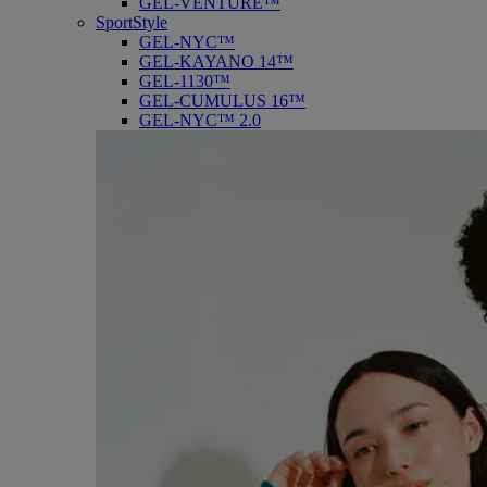
GEL-VENTURE™
SportStyle
GEL-NYC™
GEL-KAYANO 14™
GEL-1130™
GEL-CUMULUS 16™
GEL-NYC™ 2.0