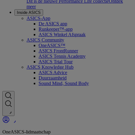
Dit is de nieuwe Performance Life collectie
Ontdek
meer
Inside ASICS
ASICS-App
De ASICS app
Runkeeper™-app
ASICS Winkel Afspraak
ASICS Community
OneASICS™
ASICS FrontRunner
ASICS Tennis Academy
ASICS Trial Tour
ASICS Knowledge Hub
ASICS Advice
Duurzaamheid
Sound Mind, Sound Body
OneASICS-lidmaatschap