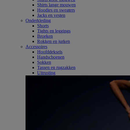
Shirts lange mouwen
Hoodies en sweaters
Jacks en vesten
Onderkleding
Shorts
Tights en leggings
Broeken
Rokken en jurken
Accessoires
Hoofddeksels
Handschoenen
Sokken
Tassen en rugzakken
Uitrusting