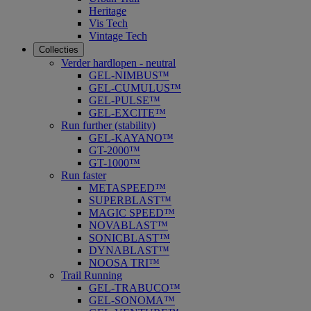
Heritage
Vis Tech
Vintage Tech
Collecties
Verder hardlopen - neutral
GEL-NIMBUS™
GEL-CUMULUS™
GEL-PULSE™
GEL-EXCITE™
Run further (stability)
GEL-KAYANO™
GT-2000™
GT-1000™
Run faster
METASPEED™
SUPERBLAST™
MAGIC SPEED™
NOVABLAST™
SONICBLAST™
DYNABLAST™
NOOSA TRI™
Trail Running
GEL-TRABUCO™
GEL-SONOMA™