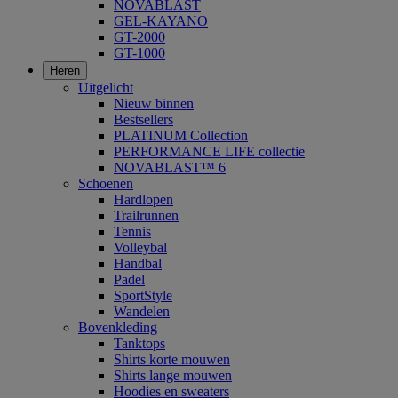
NOVABLAST
GEL-KAYANO
GT-2000
GT-1000
Heren
Uitgelicht
Nieuw binnen
Bestsellers
PLATINUM Collection
PERFORMANCE LIFE collectie
NOVABLAST™ 6
Schoenen
Hardlopen
Trailrunnen
Tennis
Volleybal
Handbal
Padel
SportStyle
Wandelen
Bovenkleding
Tanktops
Shirts korte mouwen
Shirts lange mouwen
Hoodies en sweaters