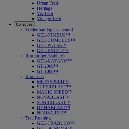
Urban Trail
Heritage
Vis Tech
Vintage Tech
Collecties
Verder hardlopen - neutral
GEL-NIMBUS™
GEL-CUMULUS™
GEL-PULSE™
GEL-EXCITE™
Run further (stability)
GEL-KAYANO™
GT-2000™
GT-1000™
Run faster
METASPEED™
SUPERBLAST™
MAGIC SPEED™
NOVABLAST™
SONICBLAST™
DYNABLAST™
NOOSA TRI™
Trail Running
GEL-TRABUCO™
GEL-SONOMA™