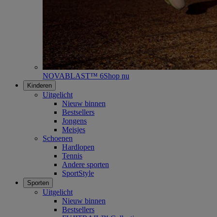
NOVABLAST™ 6
Shop nu
Kinderen
Uitgelicht
Nieuw binnen
Bestsellers
Jongens
Meisjes
Schoenen
Hardlopen
Tennis
Andere sporten
SportStyle
Sporten
Uitgelicht
Nieuw binnen
Bestsellers