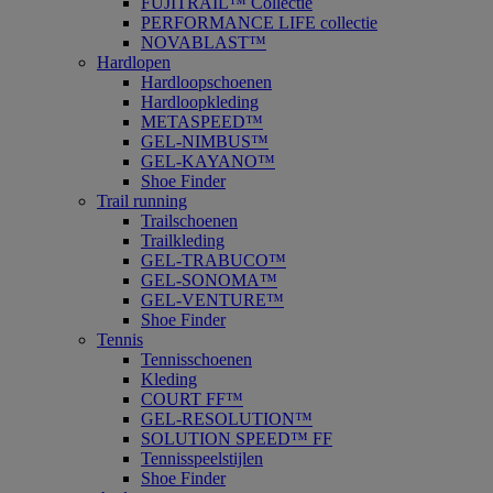
FUJITRAIL™ Collectie
PERFORMANCE LIFE collectie
NOVABLAST™
Hardlopen
Hardloopschoenen
Hardloopkleding
METASPEED™
GEL-NIMBUS™
GEL-KAYANO™
Shoe Finder
Trail running
Trailschoenen
Trailkleding
GEL-TRABUCO™
GEL-SONOMA™
GEL-VENTURE™
Shoe Finder
Tennis
Tennisschoenen
Kleding
COURT FF™
GEL-RESOLUTION™
SOLUTION SPEED™ FF
Tennisspeelstijlen
Shoe Finder