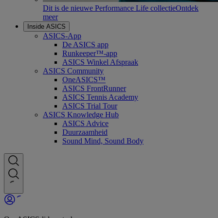
Dit is de nieuwe Performance Life collectie
Ontdek
meer
Inside ASICS
ASICS-App
De ASICS app
Runkeeper™-app
ASICS Winkel Afspraak
ASICS Community
OneASICS™
ASICS FrontRunner
ASICS Tennis Academy
ASICS Trial Tour
ASICS Knowledge Hub
ASICS Advice
Duurzaamheid
Sound Mind, Sound Body