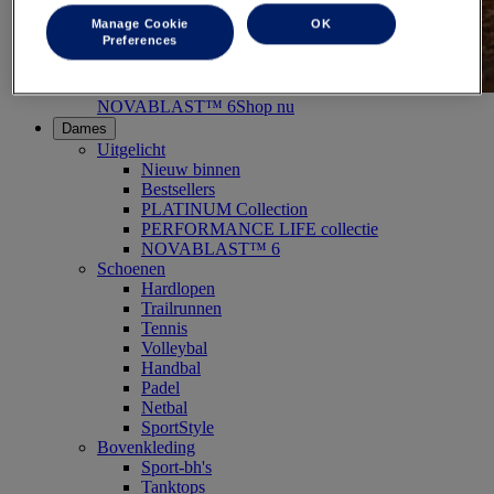
Manage Cookie
OK
Preferences
NOVABLAST™ 6
Shop nu
Dames
Uitgelicht
Nieuw binnen
Bestsellers
PLATINUM Collection
PERFORMANCE LIFE collectie
NOVABLAST™ 6
Schoenen
Hardlopen
Trailrunnen
Tennis
Volleybal
Handbal
Padel
Netbal
SportStyle
Bovenkleding
Sport-bh's
Tanktops