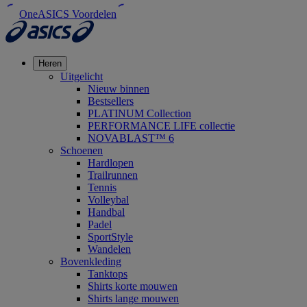
OneASICS Voordelen
Heren
Uitgelicht
Nieuw binnen
Bestsellers
PLATINUM Collection
PERFORMANCE LIFE collectie
NOVABLAST™ 6
Schoenen
Hardlopen
Trailrunnen
Tennis
Volleybal
Handbal
Padel
SportStyle
Wandelen
Bovenkleding
Tanktops
Shirts korte mouwen
Shirts lange mouwen