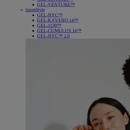
GEL-VENTURE™
SportStyle
GEL-NYC™
GEL-KAYANO 14™
GEL-1130™
GEL-CUMULUS 16™
GEL-NYC™ 2.0