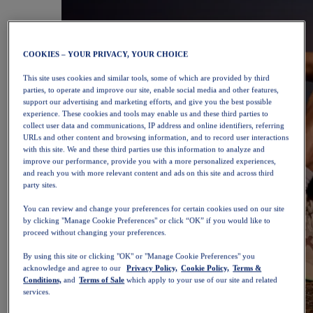
COOKIES – YOUR PRIVACY, YOUR CHOICE
This site uses cookies and similar tools, some of which are provided by third
parties, to operate and improve our site, enable social media and other features,
support our advertising and marketing efforts, and give you the best possible
experience. These cookies and tools may enable us and these third parties to
collect user data and communications, IP address and online identifiers, referring
URLs and other content and browsing information, and to record user interactions
with this site. We and these third parties use this information to analyze and
improve our performance, provide you with a more personalized experiences,
and reach you with more relevant content and ads on this site and across third
party sites.
You can review and change your preferences for certain cookies used on our site
by clicking "Manage Cookie Preferences" or click “OK” if you would like to
proceed without changing your preferences.
By using this site or clicking "OK" or "Manage Cookie Preferences" you
acknowledge and agree to our
Privacy Policy,
Cookie Policy,
Terms &
Conditions,
and
Terms of Sale
which apply to your use of our site and related
services.