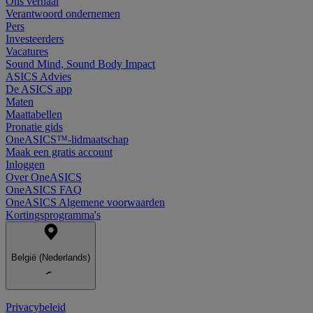
Ons verhaal
Verantwoord ondernemen
Pers
Investeerders
Vacatures
Sound Mind, Sound Body Impact
ASICS Advies
De ASICS app
Maten
Maattabellen
Pronatie gids
OneASICS™-lidmaatschap
Maak een gratis account
Inloggen
Over OneASICS
OneASICS FAQ
OneASICS Algemene voorwaarden
Kortingsprogramma's
België (Nederlands)
Privacybeleid