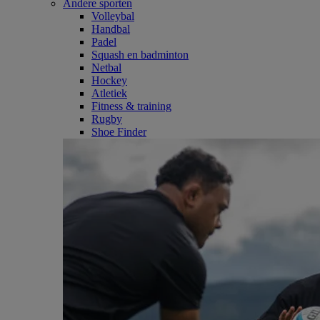
Andere sporten
Volleybal
Handbal
Padel
Squash en badminton
Netbal
Hockey
Atletiek
Fitness & training
Rugby
Shoe Finder