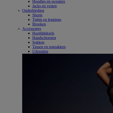
Hoodies en sweaters
Jacks en vesten
Onderkleding
Shorts
Tights en leggings
Broeken
Accessoires
Hoofddeksels
Handschoenen
Sokken
Tassen en rugzakken
Uitrusting