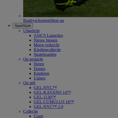
Rugbyschoenen
Shop nu
SportStyle
Uitgelicht
ASICS Launches
Nieuw binnen
Meest verkocht
Kledingcollectie
Skateboarden
Op geslacht
Heren
Dames
Kinderen
Unisex
Op stijl
GEL-NYC™
GEL-KAYANO 14™
GEL-1130™
GEL-CUMULUS 16™
GEL-NYC™ 2.0
Collectie
Court