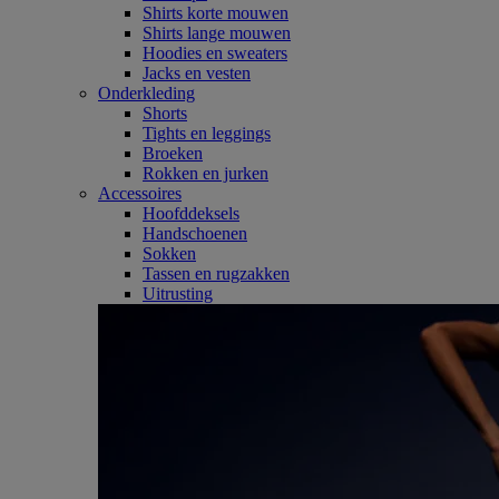
Shirts korte mouwen
Shirts lange mouwen
Hoodies en sweaters
Jacks en vesten
Onderkleding
Shorts
Tights en leggings
Broeken
Rokken en jurken
Accessoires
Hoofddeksels
Handschoenen
Sokken
Tassen en rugzakken
Uitrusting