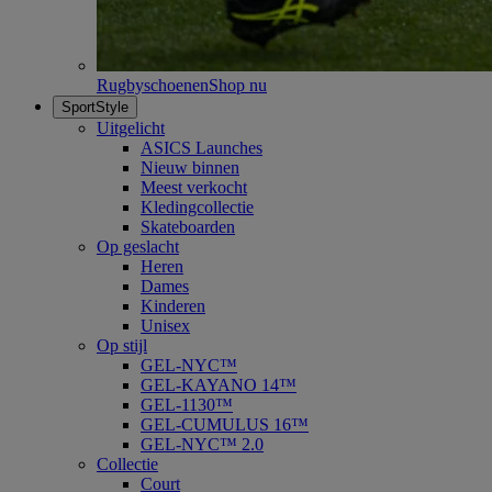
Rugbyschoenen
Shop nu
SportStyle
Uitgelicht
ASICS Launches
Nieuw binnen
Meest verkocht
Kledingcollectie
Skateboarden
Op geslacht
Heren
Dames
Kinderen
Unisex
Op stijl
GEL-NYC™
GEL-KAYANO 14™
GEL-1130™
GEL-CUMULUS 16™
GEL-NYC™ 2.0
Collectie
Court