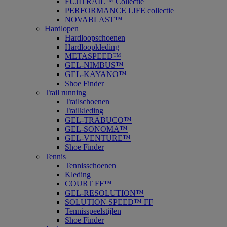
FUJITRAIL™ Collectie
PERFORMANCE LIFE collectie
NOVABLAST™
Hardlopen
Hardloopschoenen
Hardloopkleding
METASPEED™
GEL-NIMBUS™
GEL-KAYANO™
Shoe Finder
Trail running
Trailschoenen
Trailkleding
GEL-TRABUCO™
GEL-SONOMA™
GEL-VENTURE™
Shoe Finder
Tennis
Tennisschoenen
Kleding
COURT FF™
GEL-RESOLUTION™
SOLUTION SPEED™ FF
Tennisspeelstijlen
Shoe Finder