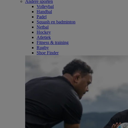
Andere sporten
Volleybal
Handbal
Padel
Squash en badminton
Netbal
Hockey
Atletiek
Fitness & training
Rugby
Shoe Finder