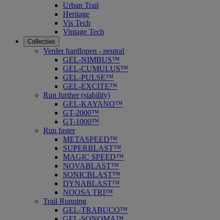
Urban Trail
Heritage
Vis Tech
Vintage Tech
Collecties
Verder hardlopen - neutral
GEL-NIMBUS™
GEL-CUMULUS™
GEL-PULSE™
GEL-EXCITE™
Run further (stability)
GEL-KAYANO™
GT-2000™
GT-1000™
Run faster
METASPEED™
SUPERBLAST™
MAGIC SPEED™
NOVABLAST™
SONICBLAST™
DYNABLAST™
NOOSA TRI™
Trail Running
GEL-TRABUCO™
GEL-SONOMA™