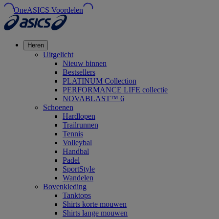
OneASICS Voordelen
Heren
Uitgelicht
Nieuw binnen
Bestsellers
PLATINUM Collection
PERFORMANCE LIFE collectie
NOVABLAST™ 6
Schoenen
Hardlopen
Trailrunnen
Tennis
Volleybal
Handbal
Padel
SportStyle
Wandelen
Bovenkleding
Tanktops
Shirts korte mouwen
Shirts lange mouwen