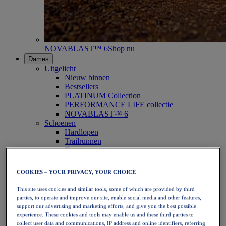
NOVABLAST™ 6
Shop nu
Dames
Uitgelicht
Nieuw binnen
Bestsellers
PLATINUM Collection
PERFORMANCE LIFE collectie
NOVABLAST™ 6
Schoenen
Hardlopen
Trailrunnen
Tennis
Volleybal
Handbal
COOKIES – YOUR PRIVACY, YOUR CHOICE
Padel
Netbal
This site uses cookies and similar tools, some of which are provided by third
SportStyle
parties, to operate and improve our site, enable social media and other features,
Bovenkleding
support our advertising and marketing efforts, and give you the best possible
Sport-bh's
experience. These cookies and tools may enable us and these third parties to
Tanktops
collect user data and communications, IP address and online identifiers, referring