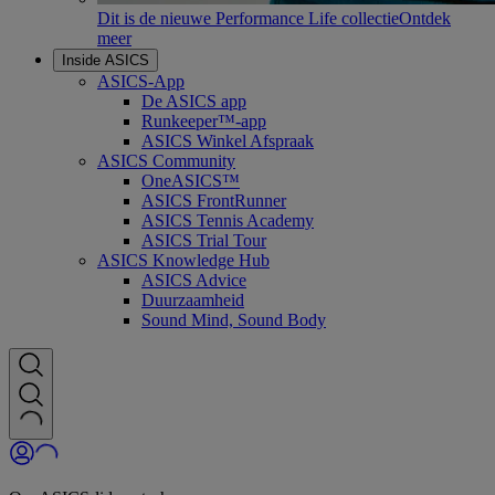
Dit is de nieuwe Performance Life collectie
Ontdek
meer
Inside ASICS
ASICS-App
De ASICS app
Runkeeper™-app
ASICS Winkel Afspraak
ASICS Community
OneASICS™
ASICS FrontRunner
ASICS Tennis Academy
ASICS Trial Tour
ASICS Knowledge Hub
ASICS Advice
Duurzaamheid
Sound Mind, Sound Body