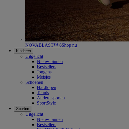
NOVABLAST™ 6
Shop nu
Kinderen
Uitgelicht
Nieuw binnen
Bestsellers
Jongens
Meisjes
Schoenen
Hardlopen
Tennis
Andere sporten
SportStyle
Sporten
Uitgelicht
Nieuw binnen
Bestsellers