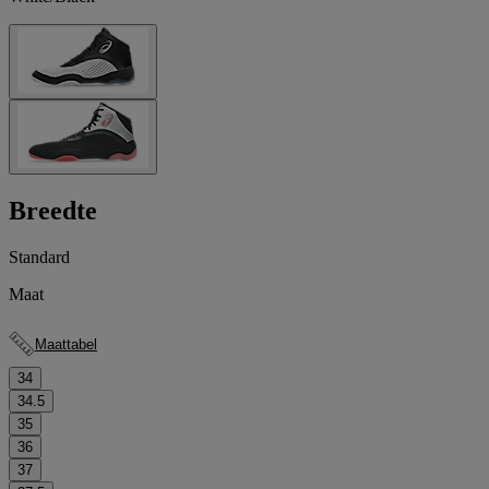
Breedte
Standard
Maat
Maattabel
34
34.5
35
36
37