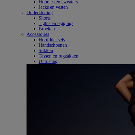
Hoodies en sweaters
Jacks en vesten
Onderkleding
Shorts
Tights en leggings
Broeken
Accessoires
Hoofddeksels
Handschoenen
Sokken
Tassen en rugzakken
Uitrusting