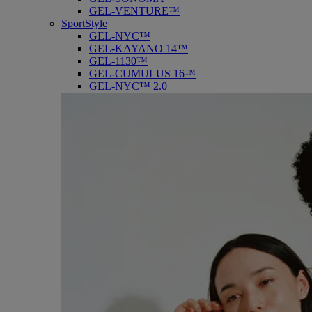
GEL-VENTURE™
SportStyle
GEL-NYC™
GEL-KAYANO 14™
GEL-1130™
GEL-CUMULUS 16™
GEL-NYC™ 2.0