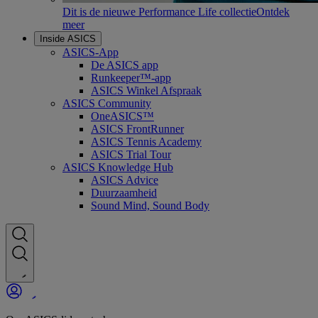
Dit is de nieuwe Performance Life collectie
Ontdek
meer
Inside ASICS
ASICS-App
De ASICS app
Runkeeper™-app
ASICS Winkel Afspraak
ASICS Community
OneASICS™
ASICS FrontRunner
ASICS Tennis Academy
ASICS Trial Tour
ASICS Knowledge Hub
ASICS Advice
Duurzaamheid
Sound Mind, Sound Body