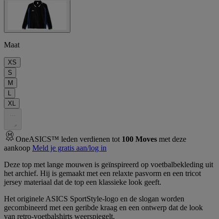
Maat
XS
S
M
L
XL
.
.
.
OneASICS™ leden verdienen tot
100
Moves
met deze
aankoop
Meld je gratis aan/log in
Deze top met lange mouwen is geïnspireerd op voetbalbekleding uit
het archief. Hij is gemaakt met een relaxte pasvorm en een tricot
jersey materiaal dat de top een klassieke look geeft.
Het originele ASICS SportStyle-logo en de slogan worden
gecombineerd met een geribde kraag en een ontwerp dat de look
van retro-voetbalshirts weerspiegelt.