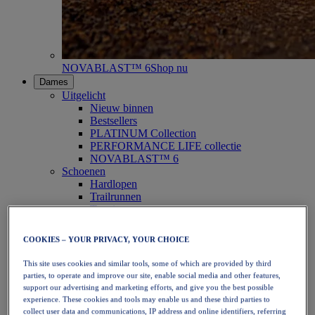
NOVABLAST™ 6
Shop nu
Dames
Uitgelicht
Nieuw binnen
Bestsellers
PLATINUM Collection
PERFORMANCE LIFE collectie
NOVABLAST™ 6
Schoenen
Hardlopen
Trailrunnen
Tennis
Volleybal
Handbal
COOKIES – YOUR PRIVACY, YOUR CHOICE
Padel
Netbal
This site uses cookies and similar tools, some of which are provided by third
SportStyle
parties, to operate and improve our site, enable social media and other features,
Bovenkleding
support our advertising and marketing efforts, and give you the best possible
Sport-bh's
experience. These cookies and tools may enable us and these third parties to
Tanktops
collect user data and communications, IP address and online identifiers, referring