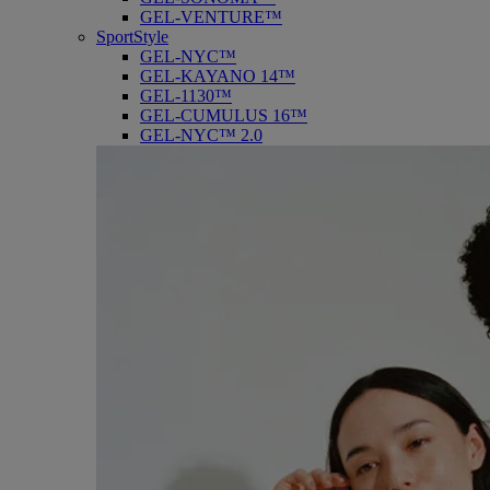
GEL-VENTURE™
SportStyle
GEL-NYC™
GEL-KAYANO 14™
GEL-1130™
GEL-CUMULUS 16™
GEL-NYC™ 2.0