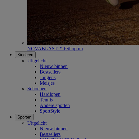
NOVABLAST™ 6
Shop nu
Kinderen
Uitgelicht
Nieuw binnen
Bestsellers
Jongens
Meisjes
Schoenen
Hardlopen
Tennis
Andere sporten
SportStyle
Sporten
Uitgelicht
Nieuw binnen
Bestsellers