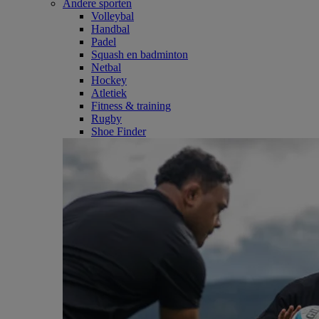
Andere sporten
Volleybal
Handbal
Padel
Squash en badminton
Netbal
Hockey
Atletiek
Fitness & training
Rugby
Shoe Finder