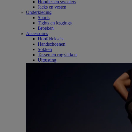
Hoodies en sweaters
Jacks en vesten
Onderkleding
Shorts
Tights en leggings
Broeken
Accessoires
Hoofddeksels
Handschoenen
Sokken
Tassen en rugzakken
Uitrusting