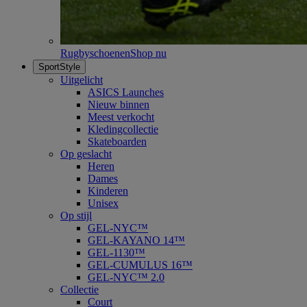
Rugbyschoenen
Shop nu
SportStyle
Uitgelicht
ASICS Launches
Nieuw binnen
Meest verkocht
Kledingcollectie
Skateboarden
Op geslacht
Heren
Dames
Kinderen
Unisex
Op stijl
GEL-NYC™
GEL-KAYANO 14™
GEL-1130™
GEL-CUMULUS 16™
GEL-NYC™ 2.0
Collectie
Court