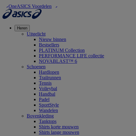
OneASICS Voordelen
Heren
Uitgelicht
Nieuw binnen
Bestsellers
PLATINUM Collection
PERFORMANCE LIFE collectie
NOVABLAST™ 6
Schoenen
Hardlopen
Trailrunnen
Tennis
Volleybal
Handbal
Padel
SportStyle
Wandelen
Bovenkleding
Tanktops
Shirts korte mouwen
Shirts lange mouwen