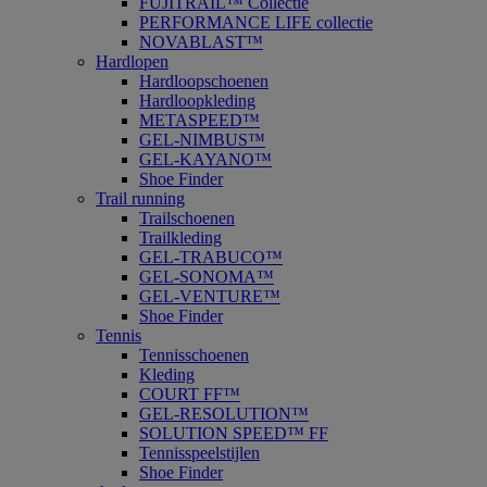
FUJITRAIL™ Collectie
PERFORMANCE LIFE collectie
NOVABLAST™
Hardlopen
Hardloopschoenen
Hardloopkleding
METASPEED™
GEL-NIMBUS™
GEL-KAYANO™
Shoe Finder
Trail running
Trailschoenen
Trailkleding
GEL-TRABUCO™
GEL-SONOMA™
GEL-VENTURE™
Shoe Finder
Tennis
Tennisschoenen
Kleding
COURT FF™
GEL-RESOLUTION™
SOLUTION SPEED™ FF
Tennisspeelstijlen
Shoe Finder