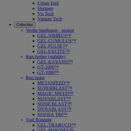
Urban Trail
Heritage
Vis Tech
Vintage Tech
Collecties
Verder hardlopen - neutral
GEL-NIMBUS™
GEL-CUMULUS™
GEL-PULSE™
GEL-EXCITE™
Run further (stability)
GEL-KAYANO™
GT-2000™
GT-1000™
Run faster
METASPEED™
SUPERBLAST™
MAGIC SPEED™
NOVABLAST™
SONICBLAST™
DYNABLAST™
NOOSA TRI™
Trail Running
GEL-TRABUCO™
GEL-SONOMA™