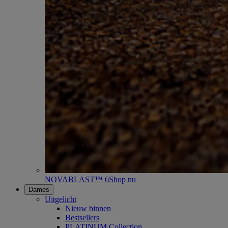
NOVABLAST™ 6
Shop nu
Dames
Uitgelicht
Nieuw binnen
Bestsellers
PLATINUM Collection