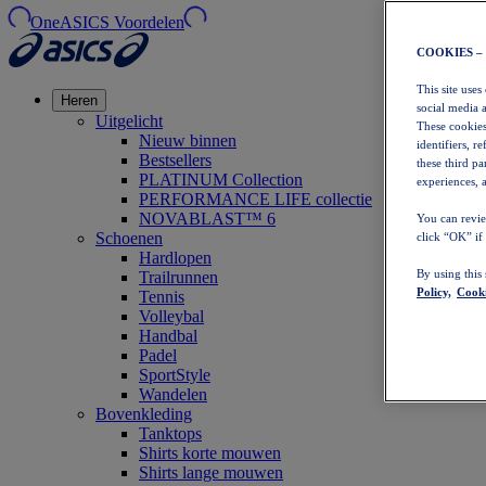
OneASICS Voordelen
COOKIES –
This site uses
Heren
social media 
Uitgelicht
These cookies
Nieuw binnen
identifiers, r
Bestsellers
these third p
PLATINUM Collection
experiences, a
PERFORMANCE LIFE collectie
NOVABLAST™ 6
You can revie
Schoenen
click “OK” if
Hardlopen
By using this
Trailrunnen
Policy,
Cooki
Tennis
Volleybal
Handbal
Padel
SportStyle
Wandelen
Bovenkleding
Tanktops
Shirts korte mouwen
Shirts lange mouwen