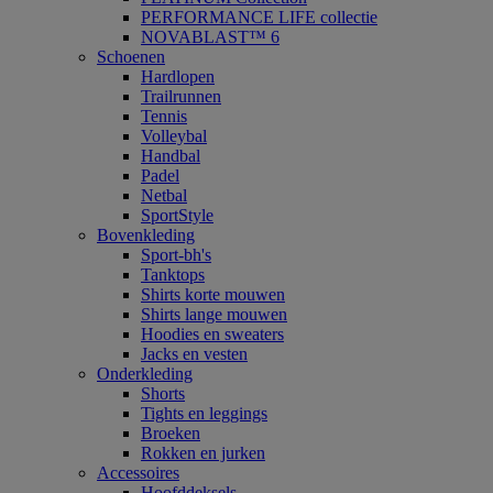
PERFORMANCE LIFE collectie
NOVABLAST™ 6
Schoenen
Hardlopen
Trailrunnen
Tennis
Volleybal
Handbal
Padel
Netbal
SportStyle
Bovenkleding
Sport-bh's
Tanktops
Shirts korte mouwen
Shirts lange mouwen
Hoodies en sweaters
Jacks en vesten
Onderkleding
Shorts
Tights en leggings
Broeken
Rokken en jurken
Accessoires
Hoofddeksels