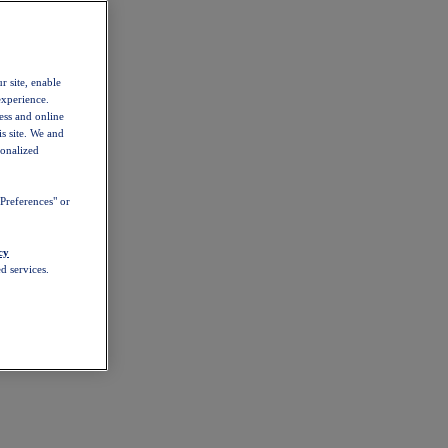
r site, enable
experience.
ess and online
s site. We and
sonalized
Preferences" or
cy
d services.