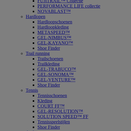
FUJITRAIL™ Collectie
PERFORMANCE LIFE collectie
NOVABLAST™
Hardlopen
Hardloopschoenen
Hardloopkleding
METASPEED™
GEL-NIMBUS™
GEL-KAYANO™
Shoe Finder
Trail running
Trailschoenen
Trailkleding
GEL-TRABUCO™
GEL-SONOMA™
GEL-VENTURE™
Shoe Finder
Tennis
Tennisschoenen
Kleding
COURT FF™
GEL-RESOLUTION™
SOLUTION SPEED™ FF
Tennisspeelstijlen
Shoe Finder