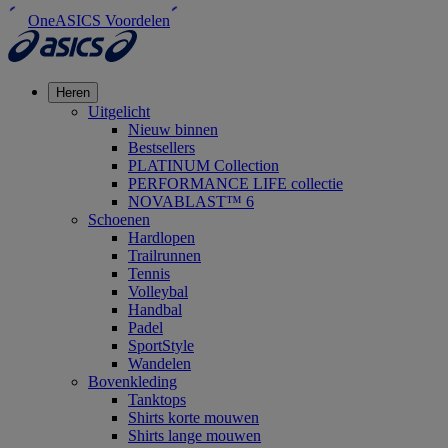
OneASICS Voordelen
Heren
Uitgelicht
Nieuw binnen
Bestsellers
PLATINUM Collection
PERFORMANCE LIFE collectie
NOVABLAST™ 6
Schoenen
Hardlopen
Trailrunnen
Tennis
Volleybal
Handbal
Padel
SportStyle
Wandelen
Bovenkleding
Tanktops
Shirts korte mouwen
Shirts lange mouwen