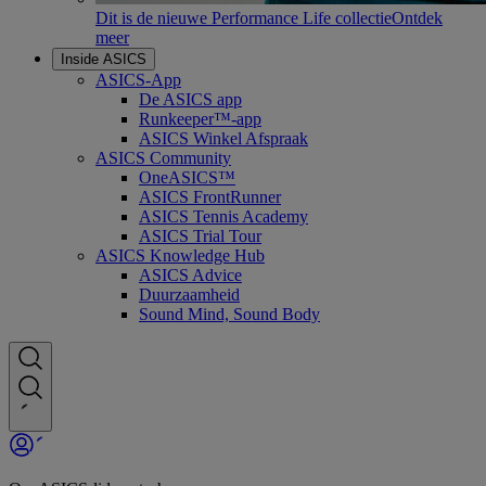
Dit is de nieuwe Performance Life collectie
Ontdek
meer
Inside ASICS
ASICS-App
De ASICS app
Runkeeper™-app
ASICS Winkel Afspraak
ASICS Community
OneASICS™
ASICS FrontRunner
ASICS Tennis Academy
ASICS Trial Tour
ASICS Knowledge Hub
ASICS Advice
Duurzaamheid
Sound Mind, Sound Body