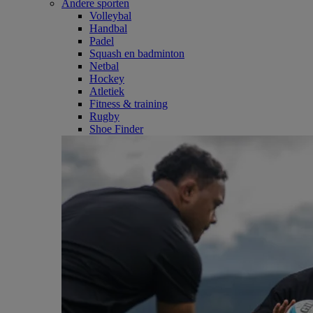
Andere sporten
Volleybal
Handbal
Padel
Squash en badminton
Netbal
Hockey
Atletiek
Fitness & training
Rugby
Shoe Finder