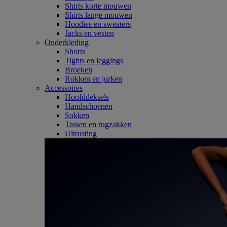
Shirts korte mouwen
Shirts lange mouwen
Hoodies en sweaters
Jacks en vesten
Onderkleding
Shorts
Tights en leggings
Broeken
Rokken en jurken
Accessoires
Hoofddeksels
Handschoenen
Sokken
Tassen en rugzakken
Uitrusting