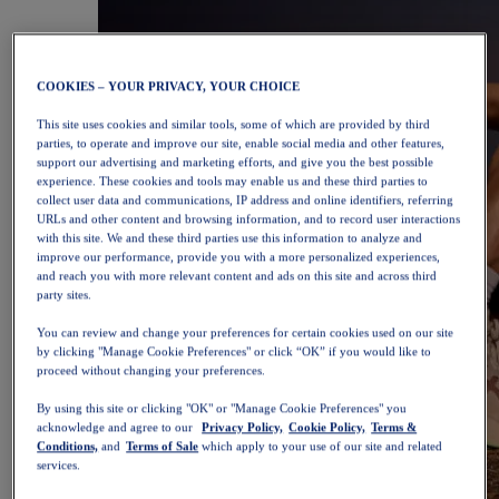
COOKIES – YOUR PRIVACY, YOUR CHOICE
This site uses cookies and similar tools, some of which are provided by third
parties, to operate and improve our site, enable social media and other features,
support our advertising and marketing efforts, and give you the best possible
experience. These cookies and tools may enable us and these third parties to
collect user data and communications, IP address and online identifiers, referring
URLs and other content and browsing information, and to record user interactions
with this site. We and these third parties use this information to analyze and
improve our performance, provide you with a more personalized experiences,
and reach you with more relevant content and ads on this site and across third
party sites.
You can review and change your preferences for certain cookies used on our site
by clicking "Manage Cookie Preferences" or click “OK” if you would like to
proceed without changing your preferences.
By using this site or clicking "OK" or "Manage Cookie Preferences" you
acknowledge and agree to our
Privacy Policy,
Cookie Policy,
Terms &
Conditions,
and
Terms of Sale
which apply to your use of our site and related
services.