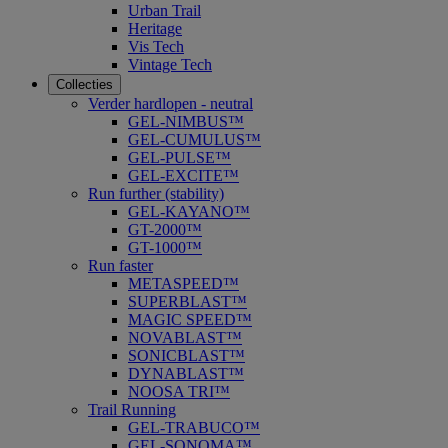
Urban Trail
Heritage
Vis Tech
Vintage Tech
Collecties
Verder hardlopen - neutral
GEL-NIMBUS™
GEL-CUMULUS™
GEL-PULSE™
GEL-EXCITE™
Run further (stability)
GEL-KAYANO™
GT-2000™
GT-1000™
Run faster
METASPEED™
SUPERBLAST™
MAGIC SPEED™
NOVABLAST™
SONICBLAST™
DYNABLAST™
NOOSA TRI™
Trail Running
GEL-TRABUCO™
GEL-SONOMA™