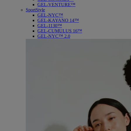
GEL-VENTURE™
SportStyle
GEL-NYC™
GEL-KAYANO 14™
GEL-1130™
GEL-CUMULUS 16™
GEL-NYC™ 2.0