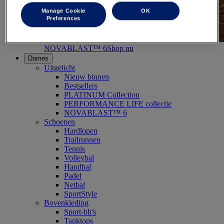
Manage Cookie
OK
Preferences
NOVABLAST™ 6
Shop nu
Dames
Uitgelicht
Nieuw binnen
Bestsellers
PLATINUM Collection
PERFORMANCE LIFE collectie
NOVABLAST™ 6
Schoenen
Hardlopen
Trailrunnen
Tennis
Volleybal
Handbal
Padel
Netbal
SportStyle
Bovenkleding
Sport-bh's
Tanktops