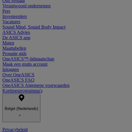
Ons verhaal
Verantwoord ondernemen
Pers
Investeerders
Vacatures
Sound Mind, Sound Body Impact
ASICS Advies
De ASICS app
Maten
Maattabellen
Pronatie gids
OneASICS™-lidmaatschap
Maak een gratis account
Inloggen
Over OneASICS
OneASICS FAQ
OneASICS Algemene voorwaarden
Kortingsprogramma's
België (Nederlands)
Privacybeleid