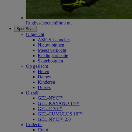
Rugbyschoenen
Shop nu
SportStyle
Uitgelicht
ASICS Launches
Nieuw binnen
Meest verkocht
Kledingcollectie
Skateboarden
Op geslacht
Heren
Dames
Kinderen
Unisex
Op stijl
GEL-NYC™
GEL-KAYANO 14™
GEL-1130™
GEL-CUMULUS 16™
GEL-NYC™ 2.0
Collectie
Court