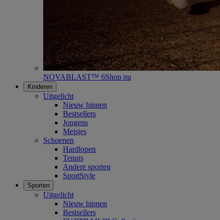
NOVABLAST™ 6
Shop nu
Kinderen
Uitgelicht
Nieuw binnen
Bestsellers
Jongens
Meisjes
Schoenen
Hardlopen
Tennis
Andere sporten
SportStyle
Sporten
Uitgelicht
Nieuw binnen
Bestsellers