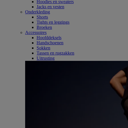
Hoodies en sweaters
Jacks en vesten
Onderkleding
Shorts
Tights en leggings
Broeken
Accessoires
Hoofddeksels
Handschoenen
Sokken
Tassen en rugzakken
Uitrusting