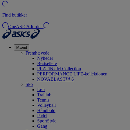
Find butikker
OneASICS-fordele
Mænd
Fremhævede
Nyheder
Bestsellere
PLATINUM Collection
PERFORMANCE LIFE-kollektionen
NOVABLAST™ 6
Sko
Løb
Trailløb
Tennis
Volleyball
Håndbold
Padel
SportStyle
Gang