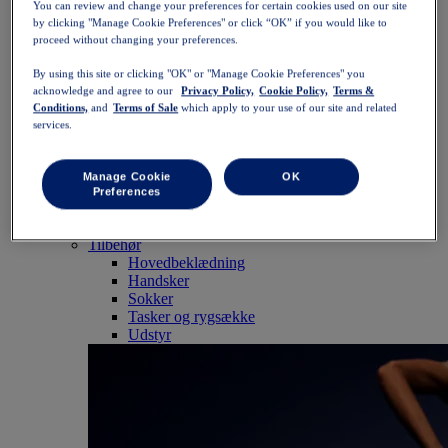
You can review and change your preferences for certain cookies used on our site
SportStyle
by clicking "Manage Cookie Preferences" or click “OK” if you would like to
Toppe
proceed without changing your preferences.
Sports-bh'er
Tanktoppe
By using this site or clicking "OK" or "Manage Cookie Preferences" you
Kortærmede trøjer
acknowledge and agree to our
Privacy Policy,
Cookie Policy,
Terms &
Langærmede trøjer
Conditions,
and
Terms of Sale
which apply to your use of our site and related
Hættetrøjer og sweatshirts
services.
Jakker og veste
Underdele
Shorts
Manage Cookie
OK
Tights og leggings
Preferences
Bukser
Nederdele og kjoler
Tilbehør
Hovedbeklædning
Handsker
Sokker
Tasker og rygsække
Udstyr