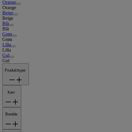
Orange
Orange
Beige
Beige
Blå
Blå
Grøn
Grøn
Lilla
Lilla
Gul
Gul
Produkttype
Køn
Bredde