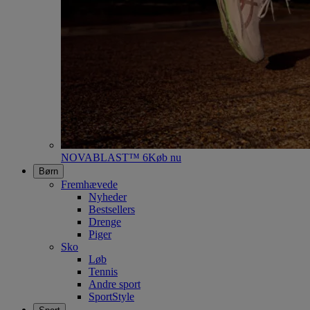
NOVABLAST™ 6
Køb nu
Børn
Fremhævede
Nyheder
Bestsellers
Drenge
Piger
Sko
Løb
Tennis
Andre sport
SportStyle