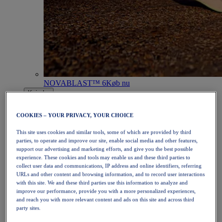
NOVABLAST™ 6
Køb nu
Kvinder
Fremhævede
Nyheder
COOKIES – YOUR PRIVACY, YOUR CHOICE
Bestsellere
PLATINUM Collection
This site uses cookies and similar tools, some of which are provided by third
PERFORMANCE LIFE-kollektionen
parties, to operate and improve our site, enable social media and other features,
NOVABLAST™ 6
support our advertising and marketing efforts, and give you the best possible
Sko
experience. These cookies and tools may enable us and these third parties to
Løb
collect user data and communications, IP address and online identifiers, referring
Trailløb
URLs and other content and browsing information, and to record user interactions
Tennis
with this site. We and these third parties use this information to analyze and
Volleyball
improve our performance, provide you with a more personalized experiences,
Håndbold
and reach you with more relevant content and ads on this site and across third
party sites.
Padel
Netbold