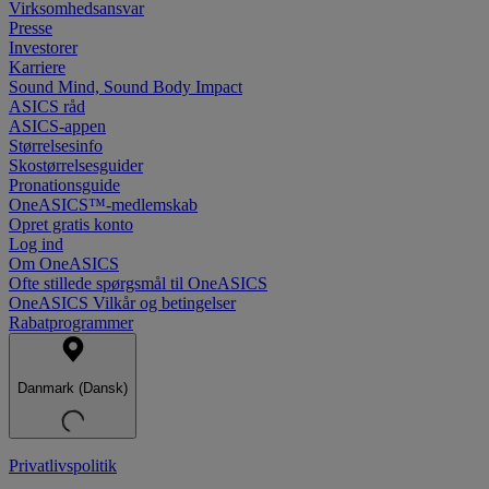
Virksomhedsansvar
Presse
Investorer
Karriere
Sound Mind, Sound Body Impact
ASICS råd
ASICS-appen
Størrelsesinfo
Skostørrelsesguider
Pronationsguide
OneASICS™-medlemskab
Opret gratis konto
Log ind
Om OneASICS
Ofte stillede spørgsmål til OneASICS
OneASICS Vilkår og betingelser
Rabatprogrammer
Danmark (Dansk)
Privatlivspolitik