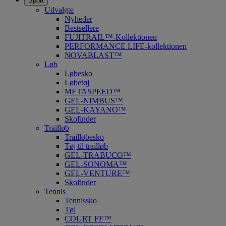
Sport
Udvalgte
Nyheder
Bestsellere
FUJITRAIL™-Kollektionen
PERFORMANCE LIFE-kollektionen
NOVABLAST™
Løb
Løbesko
Løbetøj
METASPEED™
GEL-NIMBUS™
GEL-KAYANO™
Skofinder
Trailløb
Trailløbesko
Tøj til trailløb
GEL-TRABUCO™
GEL-SONOMA™
GEL-VENTURE™
Skofinder
Tennis
Tennissko
Tøj
COURT FF™