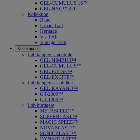
GEL-CUMULUS 16™
GEL-NYC™ 2.0
Kollektion
Bane
Urban Trail
Heritage
Vis Tech
Vintage Tech
Kollektioner
Løb længere - neutrale
GEL-NIMBUS™
GEL-CUMULUS™
GEL-PULSE™
GEL-EXCITE™
Løb længere - stabilitet
GEL-KAYANO™
GT-2000™
GT-1000™
Løb hurtigere
METASPEED™
SUPERBLAST™
MAGIC SPEED™
NOVABLAST™
SONICBLAST™
DYNABLAST™