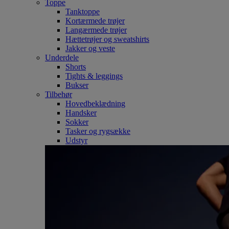
Toppe
Tanktoppe
Kortærmede trøjer
Langærmede trøjer
Hættetrøjer og sweatshirts
Jakker og veste
Underdele
Shorts
Tights & leggings
Bukser
Tilbehør
Hovedbeklædning
Handsker
Sokker
Tasker og rygsække
Udstyr