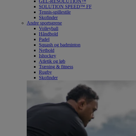
GEL-RESOLUTION™
SOLUTION SPEED™ FF
Tennis-spillestile
Skofinder
Andre sportsgrene
Volleyball
Håndbold
Padel
Squash og badminton
Netbold
Ishockey
Atletik og løb
Træning & fitness
Rugby
Skofinder