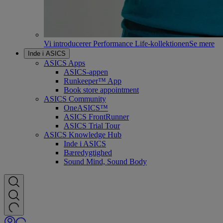
Vi introducerer Performance Life-kollektionen
Se mere
Inde i ASICS
ASICS Apps
ASICS-appen
Runkeeper™ App
Book store appointment
ASICS Community
OneASICS™
ASICS FrontRunner
ASICS Trial Tour
ASICS Knowledge Hub
Inde i ASICS
Bæredygtighed
Sound Mind, Sound Body