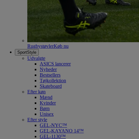
Rugbystøvler
Køb nu
SportStyle
Udvalgte
ASICS lancerer
Nyheder
Bestsellers
Tøjkollektion
Skateboard
Efter køn
Mænd
Kvinder
Børn
Unisex
Efter style
GEL-NYC™
GEL-KAYANO 14™
GEL-1130™