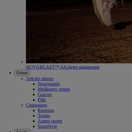
NOVABLAST™ 6
Acheter maintenant
Enfant
Articles phares
Nouveautés
Meilleures ventes
Garçon
Fille
Chaussures
Running
Tennis
Autres sports
SportStyle