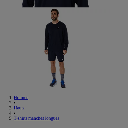
Homme
•
Hauts
•
T-shirts manches longues