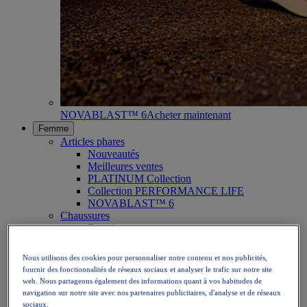
NOVABLAST™ 6
Acheter maintenant
Femme
Articles phares
Nouveautés
Meilleures ventes
PLATINUM Collection
Collection PERFORMANCE LIFE
NOVABLAST™ 6
Chaussures
Running
Trail running
Tennis
Nous utilisons des cookies pour personnaliser notre contenu et nos publicités,
Volleyball
fournir des fonctionnalités de réseaux sociaux et analyser le trafic sur notre site
Handball
web. Nous partageons également des informations quant à vos habitudes de
Padel
navigation sur notre site avec nos partenaires publicitaires, d'analyse et de réseaux
Netball
sociaux.