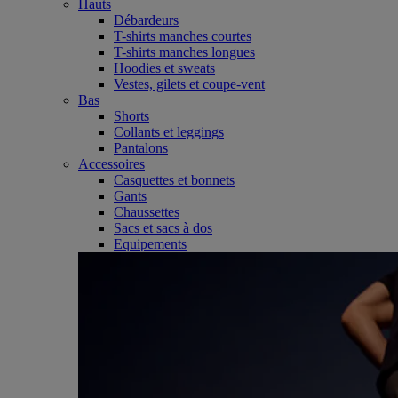
Hauts
Débardeurs
T-shirts manches courtes
T-shirts manches longues
Hoodies et sweats
Vestes, gilets et coupe-vent
Bas
Shorts
Collants et leggings
Pantalons
Accessoires
Casquettes et bonnets
Gants
Chaussettes
Sacs et sacs à dos
Equipements