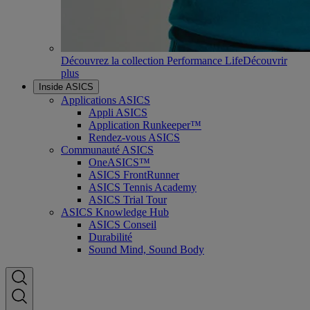
Découvrez la collection Performance Life
Découvrir
plus
Inside ASICS
Applications ASICS
Appli ASICS
Application Runkeeper™
Rendez-vous ASICS
Communauté ASICS
OneASICS™
ASICS FrontRunner
ASICS Tennis Academy
ASICS Trial Tour
ASICS Knowledge Hub
ASICS Conseil
Durabilité
Sound Mind, Sound Body