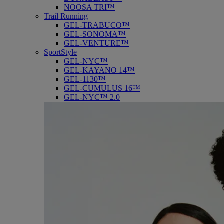
NOOSA TRI™
Trail Running
GEL-TRABUCO™
GEL-SONOMA™
GEL-VENTURE™
SportStyle
GEL-NYC™
GEL-KAYANO 14™
GEL-1130™
GEL-CUMULUS 16™
GEL-NYC™ 2.0