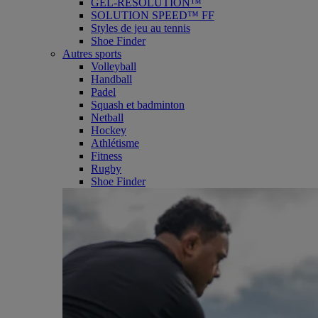
GEL-RESOLUTION™
SOLUTION SPEED™ FF
Styles de jeu au tennis
Shoe Finder
Autres sports
Volleyball
Handball
Padel
Squash et badminton
Netball
Hockey
Athlétisme
Fitness
Rugby
Shoe Finder