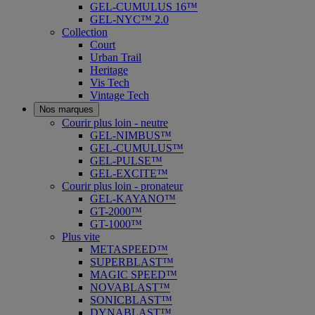
GEL-CUMULUS 16™
GEL-NYC™ 2.0
Collection
Court
Urban Trail
Heritage
Vis Tech
Vintage Tech
Nos marques
Courir plus loin - neutre
GEL-NIMBUS™
GEL-CUMULUS™
GEL-PULSE™
GEL-EXCITE™
Courir plus loin - pronateur
GEL-KAYANO™
GT-2000™
GT-1000™
Plus vite
METASPEED™
SUPERBLAST™
MAGIC SPEED™
NOVABLAST™
SONICBLAST™
DYNABLAST™