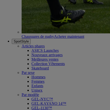
Chaussures de rugby
Acheter maintenant
SportStyle
Articles phares
ASICS Launches
Nouveaux arrivages
Meilleures ventes
Collection Vêtements
Skateboard
Par sexe
Hommes
Femmes
Enfants
Unisex
Par modèle
GEL-NYC™
GEL-KAYANO 14™
GEL-1130™