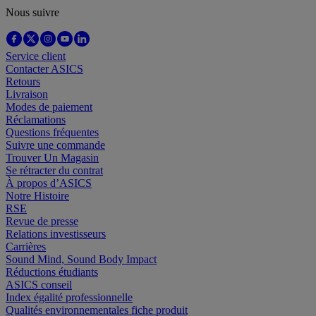
Nous suivre
Service client
Contacter ASICS
Retours
Livraison
Modes de paiement
Réclamations
Questions fréquentes
Suivre une commande
Trouver Un Magasin
Se rétracter du contrat
À propos d’ASICS
Notre Histoire
RSE
Revue de presse
Relations investisseurs
Carrières
Sound Mind, Sound Body Impact
Réductions étudiants
ASICS conseil
Index égalité professionnelle
Qualités environnementales fiche produit