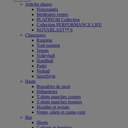
Articles phares
Nouveautés
Meilleures ventes
PLATINUM Collection
Collection PERFORMANCE LIFE
NOVABLAST™ 6
Chaussures
Running
Trail running
Tennis
Volleyball
Handball
Padel
Netball
SportStyle
Hauts
Brassières de sport
Débardeurs
T-shirts manches courtes
T-shirts manches longues
Hoodies et sweats
Vestes, gilets et coupe-vent
Bas
Shorts
Collants et leggings