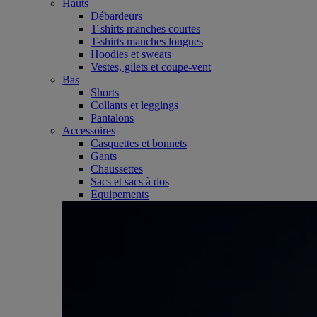
Hauts
Débardeurs
T-shirts manches courtes
T-shirts manches longues
Hoodies et sweats
Vestes, gilets et coupe-vent
Bas
Shorts
Collants et leggings
Pantalons
Accessoires
Casquettes et bonnets
Gants
Chaussettes
Sacs et sacs à dos
Equipements