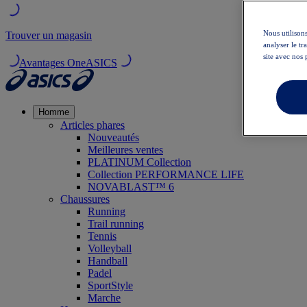
Nous utilisons
Trouver un magasin
analyser le t
site avec nos 
Avantages OneASICS
Homme
Articles phares
Nouveautés
Meilleures ventes
PLATINUM Collection
Collection PERFORMANCE LIFE
NOVABLAST™ 6
Chaussures
Running
Trail running
Tennis
Volleyball
Handball
Padel
SportStyle
Marche