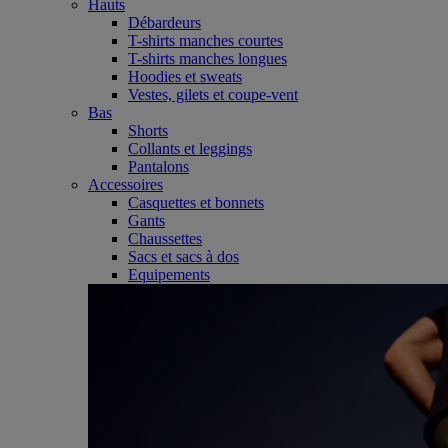
Hauts
Débardeurs
T-shirts manches courtes
T-shirts manches longues
Hoodies et sweats
Vestes, gilets et coupe-vent
Bas
Shorts
Collants et leggings
Pantalons
Accessoires
Casquettes et bonnets
Gants
Chaussettes
Sacs et sacs à dos
Equipements