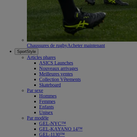
Chaussures de rugby
Acheter maintenant
SportStyle
Articles phares
ASICS Launches
Nouveaux arrivages
Meilleures ventes
Collection Vêtements
Skateboard
Par sexe
Hommes
Femmes
Enfants
Unisex
Par modèle
GEL-NYC™
GEL-KAYANO 14™
GEL-1130™