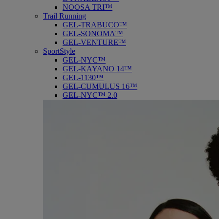
NOOSA TRI™
Trail Running
GEL-TRABUCO™
GEL-SONOMA™
GEL-VENTURE™
SportStyle
GEL-NYC™
GEL-KAYANO 14™
GEL-1130™
GEL-CUMULUS 16™
GEL-NYC™ 2.0