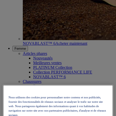
NOVABLAST™ 6
Acheter maintenant
Femme
Articles phares
Nouveautés
Meilleures ventes
PLATINUM Collection
Collection PERFORMANCE LIFE
NOVABLAST™ 6
Chaussures
Running
Trail running
Tennis
Nous utilisons des cookies pour personnaliser notre contenu et nos publicités,
Volleyball
fournir des fonctionnalités de réseaux sociaux et analyser le trafic sur notre site
Handball
web. Nous partageons également des informations quant à vos habitudes de
Padel
navigation sur notre site avec nos partenaires publicitaires, d'analyse et de réseaux
Netball
sociaux.