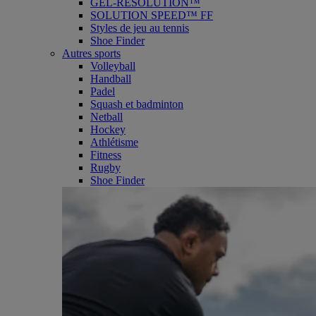
GEL-RESOLUTION™
SOLUTION SPEED™ FF
Styles de jeu au tennis
Shoe Finder
Autres sports
Volleyball
Handball
Padel
Squash et badminton
Netball
Hockey
Athlétisme
Fitness
Rugby
Shoe Finder