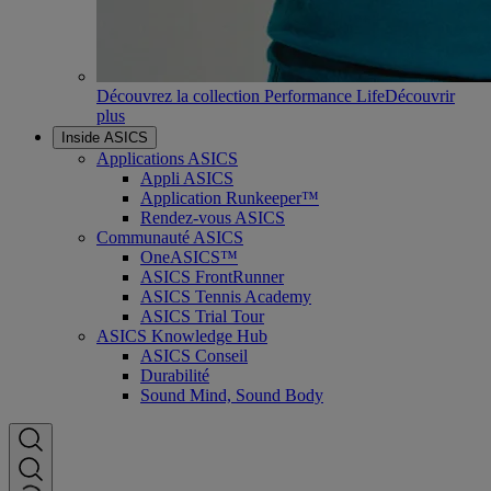
Découvrez la collection Performance Life
Découvrir
plus
Inside ASICS
Applications ASICS
Appli ASICS
Application Runkeeper™
Rendez-vous ASICS
Communauté ASICS
OneASICS™
ASICS FrontRunner
ASICS Tennis Academy
ASICS Trial Tour
ASICS Knowledge Hub
ASICS Conseil
Durabilité
Sound Mind, Sound Body