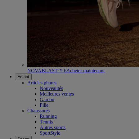
NOVABLAST™ 6
Acheter maintenant
Enfant
Articles phares
Nouveautés
Meilleures ventes
Garçon
Fille
Chaussures
Running
Tennis
Autres sports
SportStyle