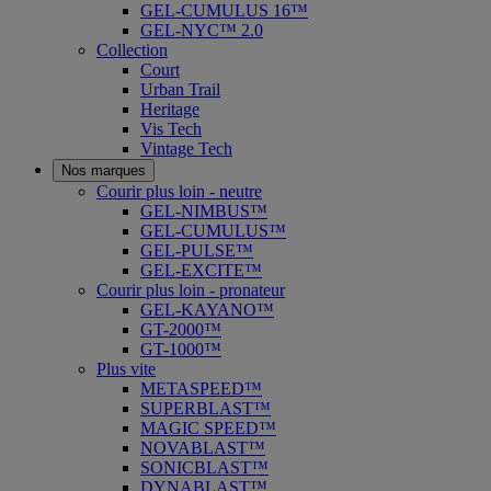
GEL-CUMULUS 16™
GEL-NYC™ 2.0
Collection
Court
Urban Trail
Heritage
Vis Tech
Vintage Tech
Nos marques
Courir plus loin - neutre
GEL-NIMBUS™
GEL-CUMULUS™
GEL-PULSE™
GEL-EXCITE™
Courir plus loin - pronateur
GEL-KAYANO™
GT-2000™
GT-1000™
Plus vite
METASPEED™
SUPERBLAST™
MAGIC SPEED™
NOVABLAST™
SONICBLAST™
DYNABLAST™