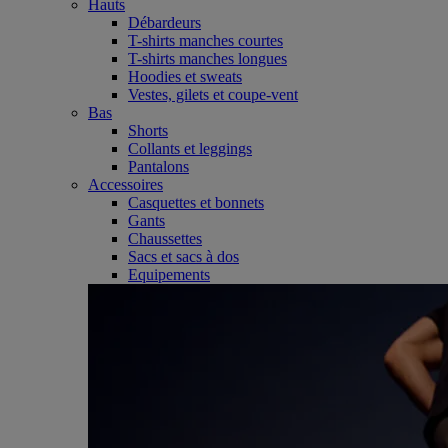
Hauts
Débardeurs
T-shirts manches courtes
T-shirts manches longues
Hoodies et sweats
Vestes, gilets et coupe-vent
Bas
Shorts
Collants et leggings
Pantalons
Accessoires
Casquettes et bonnets
Gants
Chaussettes
Sacs et sacs à dos
Equipements