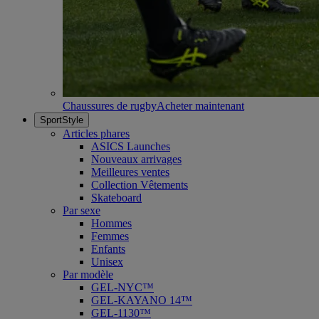
Chaussures de rugby
Acheter maintenant
SportStyle
Articles phares
ASICS Launches
Nouveaux arrivages
Meilleures ventes
Collection Vêtements
Skateboard
Par sexe
Hommes
Femmes
Enfants
Unisex
Par modèle
GEL-NYC™
GEL-KAYANO 14™
GEL-1130™