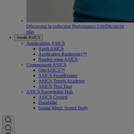
Découvrez la collection Performance Life
Découvrir
plus
Inside ASICS
Applications ASICS
Appli ASICS
Application Runkeeper™
Rendez-vous ASICS
Communauté ASICS
OneASICS™
ASICS FrontRunner
ASICS Tennis Academy
ASICS Trial Tour
ASICS Knowledge Hub
ASICS Conseil
Durabilité
Sound Mind, Sound Body