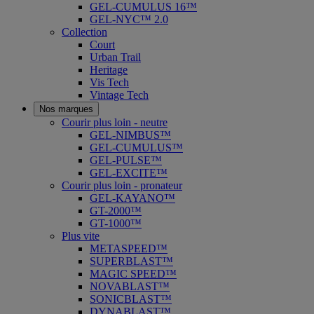
GEL-CUMULUS 16™
GEL-NYC™ 2.0
Collection
Court
Urban Trail
Heritage
Vis Tech
Vintage Tech
Nos marques
Courir plus loin - neutre
GEL-NIMBUS™
GEL-CUMULUS™
GEL-PULSE™
GEL-EXCITE™
Courir plus loin - pronateur
GEL-KAYANO™
GT-2000™
GT-1000™
Plus vite
METASPEED™
SUPERBLAST™
MAGIC SPEED™
NOVABLAST™
SONICBLAST™
DYNABLAST™