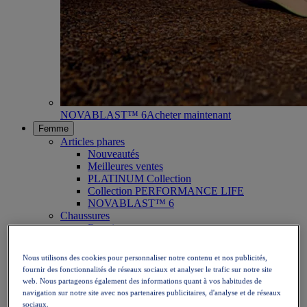
NOVABLAST™ 6
Acheter maintenant
Femme
Articles phares
Nouveautés
Meilleures ventes
PLATINUM Collection
Collection PERFORMANCE LIFE
NOVABLAST™ 6
Chaussures
Running
Trail running
Tennis
Nous utilisons des cookies pour personnaliser notre contenu et nos publicités,
Volleyball
fournir des fonctionnalités de réseaux sociaux et analyser le trafic sur notre site
Handball
web. Nous partageons également des informations quant à vos habitudes de
Padel
navigation sur notre site avec nos partenaires publicitaires, d'analyse et de réseaux
Netball
sociaux.