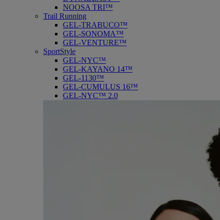
NOOSA TRI™
Trail Running
GEL-TRABUCO™
GEL-SONOMA™
GEL-VENTURE™
SportStyle
GEL-NYC™
GEL-KAYANO 14™
GEL-1130™
GEL-CUMULUS 16™
GEL-NYC™ 2.0