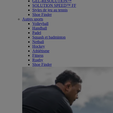
GEL-RESOLUTION™
SOLUTION SPEED™ FF
Styles de jeu au tennis
Shoe Finder
Autres sports
Volleyball
Handball
Padel
Squash et badminton
Netball
Hockey
Athlétisme
Fitness
Rugby
Shoe Finder