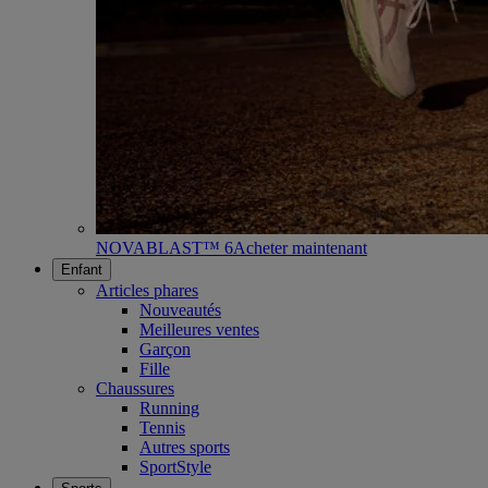
NOVABLAST™ 6
Acheter maintenant
Enfant
Articles phares
Nouveautés
Meilleures ventes
Garçon
Fille
Chaussures
Running
Tennis
Autres sports
SportStyle