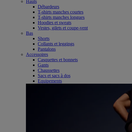
Hauts
Débardeurs
T-shirts manches courtes
T-shirts manches longues
Hoodies et sweats
Vestes, gilets et coupe-vent
Bas
Shorts
Collants et leggings
Pantalons
Accessoires
Casquettes et bonnets
Gants
Chaussettes
Sacs et sacs à dos
Equipements