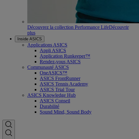
Découvrez la collection Performance Life
Découvrir
plus
Inside ASICS
Applications ASICS
Appli ASICS
Application Runkeeper™
Rendez-vous ASICS
Communauté ASICS
OneASICS™
ASICS FrontRunner
ASICS Tennis Academy
ASICS Trial Tour
ASICS Knowledge Hub
ASICS Conseil
Durabilité
Sound Mind, Sound Body