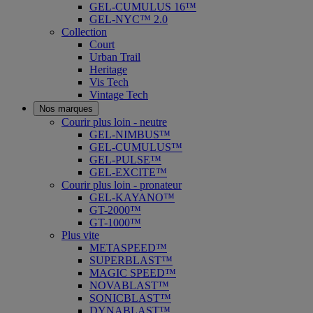
GEL-CUMULUS 16™
GEL-NYC™ 2.0
Collection
Court
Urban Trail
Heritage
Vis Tech
Vintage Tech
Nos marques
Courir plus loin - neutre
GEL-NIMBUS™
GEL-CUMULUS™
GEL-PULSE™
GEL-EXCITE™
Courir plus loin - pronateur
GEL-KAYANO™
GT-2000™
GT-1000™
Plus vite
METASPEED™
SUPERBLAST™
MAGIC SPEED™
NOVABLAST™
SONICBLAST™
DYNABLAST™