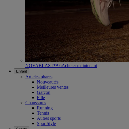
NOVABLAST™ 6
Acheter maintenant
Enfant
Articles phares
Nouveautés
Meilleures ventes
Garçon
Fille
Chaussures
Running
Tennis
Autres sports
SportStyle