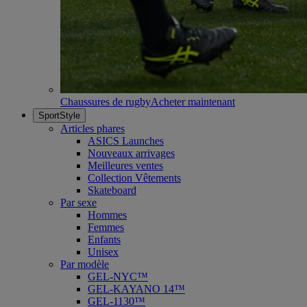
Chaussures de rugby
Acheter maintenant
SportStyle
Articles phares
ASICS Launches
Nouveaux arrivages
Meilleures ventes
Collection Vêtements
Skateboard
Par sexe
Hommes
Femmes
Enfants
Unisex
Par modèle
GEL-NYC™
GEL-KAYANO 14™
GEL-1130™