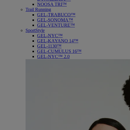
NOOSA TRI™
Trail Running
GEL-TRABUCO™
GEL-SONOMA™
GEL-VENTURE™
SportStyle
GEL-NYC™
GEL-KAYANO 14™
GEL-1130™
GEL-CUMULUS 16™
GEL-NYC™ 2.0