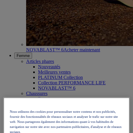
NOVABLAST™ 6
Acheter maintenant
Femme
Articles phares
Nouveautés
Meilleures ventes
PLATINUM Collection
Collection PERFORMANCE LIFE
NOVABLAST™ 6
Chaussures
Running
Trail running
Tennis
Nous utilisons des cookies pour personnaliser notre contenu et nos publicités,
Volleyball
fournir des fonctionnalités de réseaux sociaux et analyser le trafic sur notre site
Handball
web. Nous partageons également des informations quant à vos habitudes de
Padel
navigation sur notre site avec nos partenaires publicitaires, d'analyse et de réseaux
Netball
sociaux.