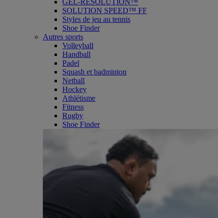
GEL-RESOLUTION™
SOLUTION SPEED™ FF
Styles de jeu au tennis
Shoe Finder
Autres sports
Volleyball
Handball
Padel
Squash et badminton
Netball
Hockey
Athlétisme
Fitness
Rugby
Shoe Finder