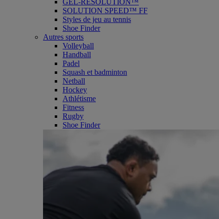
GEL-RESOLUTION™
SOLUTION SPEED™ FF
Styles de jeu au tennis
Shoe Finder
Autres sports
Volleyball
Handball
Padel
Squash et badminton
Netball
Hockey
Athlétisme
Fitness
Rugby
Shoe Finder