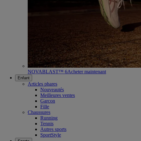
NOVABLAST™ 6
Acheter maintenant
Enfant
Articles phares
Nouveautés
Meilleures ventes
Garçon
Fille
Chaussures
Running
Tennis
Autres sports
SportStyle