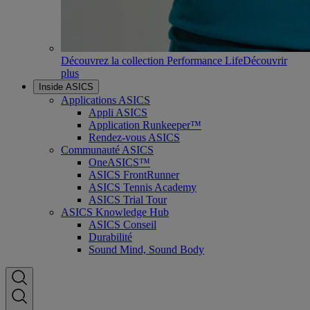
Découvrez la collection Performance Life
Découvrir
plus
Inside ASICS
Applications ASICS
Appli ASICS
Application Runkeeper™
Rendez-vous ASICS
Communauté ASICS
OneASICS™
ASICS FrontRunner
ASICS Tennis Academy
ASICS Trial Tour
ASICS Knowledge Hub
ASICS Conseil
Durabilité
Sound Mind, Sound Body