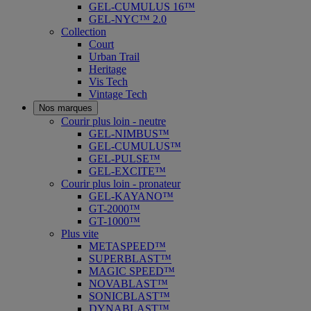
GEL-CUMULUS 16™
GEL-NYC™ 2.0
Collection
Court
Urban Trail
Heritage
Vis Tech
Vintage Tech
Nos marques
Courir plus loin - neutre
GEL-NIMBUS™
GEL-CUMULUS™
GEL-PULSE™
GEL-EXCITE™
Courir plus loin - pronateur
GEL-KAYANO™
GT-2000™
GT-1000™
Plus vite
METASPEED™
SUPERBLAST™
MAGIC SPEED™
NOVABLAST™
SONICBLAST™
DYNABLAST™