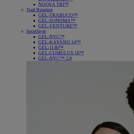
NOOSA TRI™
Trail Running
GEL-TRABUCO™
GEL-SONOMA™
GEL-VENTURE™
SportStyle
GEL-NYC™
GEL-KAYANO 14™
GEL-1130™
GEL-CUMULUS 16™
GEL-NYC™ 2.0