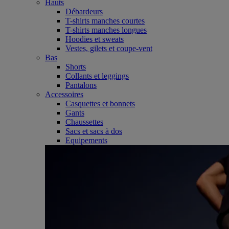
Hauts
Débardeurs
T-shirts manches courtes
T-shirts manches longues
Hoodies et sweats
Vestes, gilets et coupe-vent
Bas
Shorts
Collants et leggings
Pantalons
Accessoires
Casquettes et bonnets
Gants
Chaussettes
Sacs et sacs à dos
Equipements