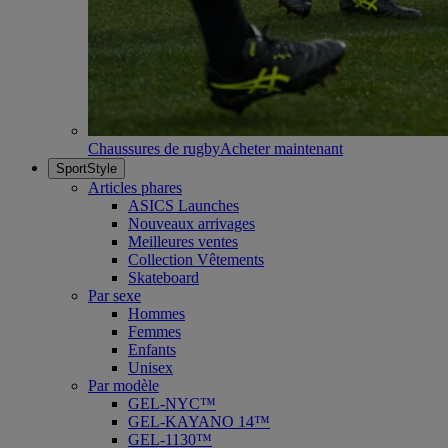
Chaussures de rugby
Acheter maintenant
SportStyle
Articles phares
ASICS Launches
Nouveaux arrivages
Meilleures ventes
Collection Vêtements
Skateboard
Par sexe
Hommes
Femmes
Enfants
Unisex
Par modèle
GEL-NYC™
GEL-KAYANO 14™
GEL-1130™