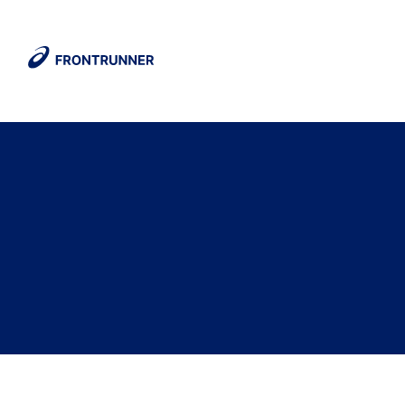
SIAMO
NOI
La
community
degli
ASICS
FrontRunner
Scopri
chi
siamo
e
cosa
facciamo.