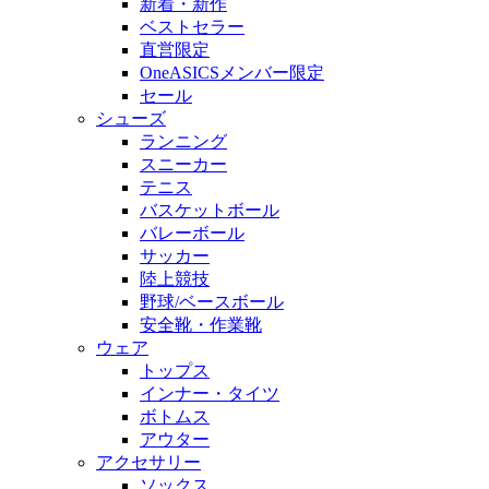
新着・新作
ベストセラー
直営限定
OneASICSメンバー限定
セール
シューズ
ランニング
スニーカー
テニス
バスケットボール
バレーボール
サッカー
陸上競技
野球/ベースボール
安全靴・作業靴
ウェア
トップス
インナー・タイツ
ボトムス
アウター
アクセサリー
ソックス