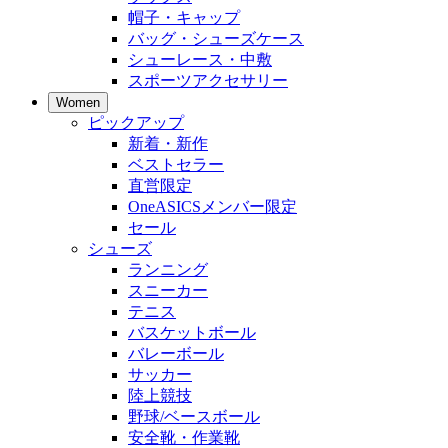
帽子・キャップ
バッグ・シューズケース
シューレース・中敷
スポーツアクセサリー
Women
ピックアップ
新着・新作
ベストセラー
直営限定
OneASICSメンバー限定
セール
シューズ
ランニング
スニーカー
テニス
バスケットボール
バレーボール
サッカー
陸上競技
野球/ベースボール
安全靴・作業靴