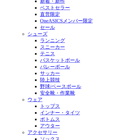
新着・新作
ベストセラー
直営限定
OneASICSメンバー限定
セール
シューズ
ランニング
スニーカー
テニス
バスケットボール
バレーボール
サッカー
陸上競技
野球/ベースボール
安全靴・作業靴
ウェア
トップス
インナー・タイツ
ボトムス
アウター
アクセサリー
ソックス