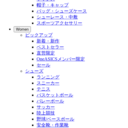
帽子・キャップ
バッグ・シューズケース
シューレース・中敷
スポーツアクセサリー
Women
ピックアップ
新着・新作
ベストセラー
直営限定
OneASICSメンバー限定
セール
シューズ
ランニング
スニーカー
テニス
バスケットボール
バレーボール
サッカー
陸上競技
野球/ベースボール
安全靴・作業靴