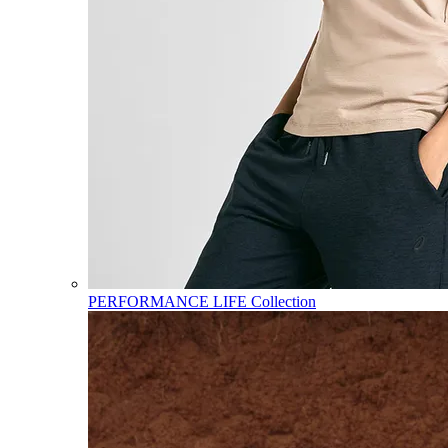
PERFORMANCE LIFE Collection