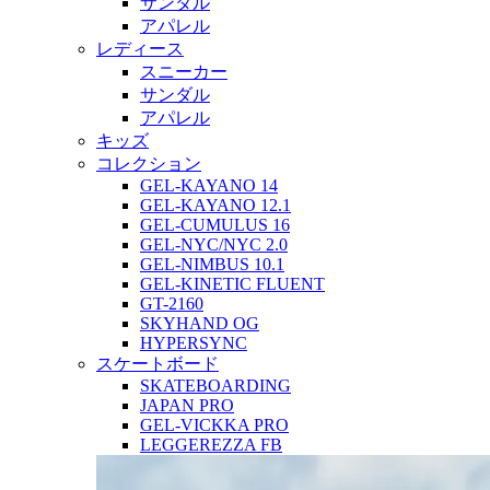
サンダル
アパレル
レディース
スニーカー
サンダル
アパレル
キッズ
コレクション
GEL-KAYANO 14
GEL-KAYANO 12.1
GEL-CUMULUS 16
GEL-NYC/NYC 2.0
GEL-NIMBUS 10.1
GEL-KINETIC FLUENT
GT-2160
SKYHAND OG
HYPERSYNC
スケートボード
SKATEBOARDING
JAPAN PRO
GEL-VICKKA PRO
LEGGEREZZA FB