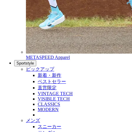
METASPEED Apparel
Sportstyle
ピックアップ
新着・新作
ベストセラー
直営限定
VINTAGE TECH
VISIBLE TECH
CLASSICS
MODERN
メンズ
スニーカー