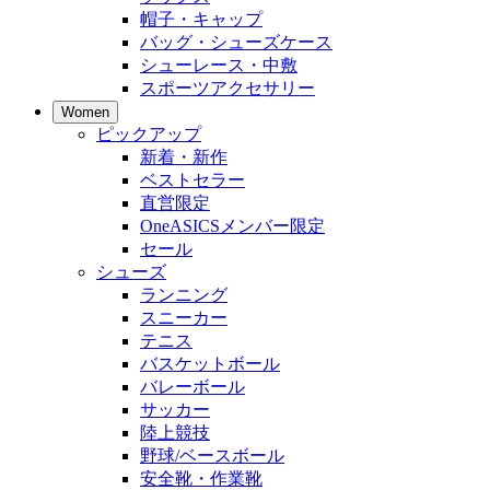
帽子・キャップ
バッグ・シューズケース
シューレース・中敷
スポーツアクセサリー
Women
ピックアップ
新着・新作
ベストセラー
直営限定
OneASICSメンバー限定
セール
シューズ
ランニング
スニーカー
テニス
バスケットボール
バレーボール
サッカー
陸上競技
野球/ベースボール
安全靴・作業靴