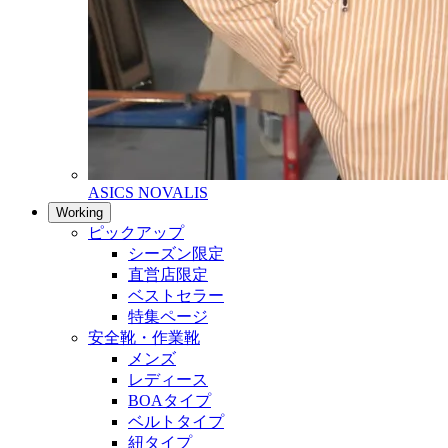
ASICS NOVALIS
Working
ピックアップ
シーズン限定
直営店限定
ベストセラー
特集ページ
安全靴・作業靴
メンズ
レディース
BOAタイプ
ベルトタイプ
紐タイプ