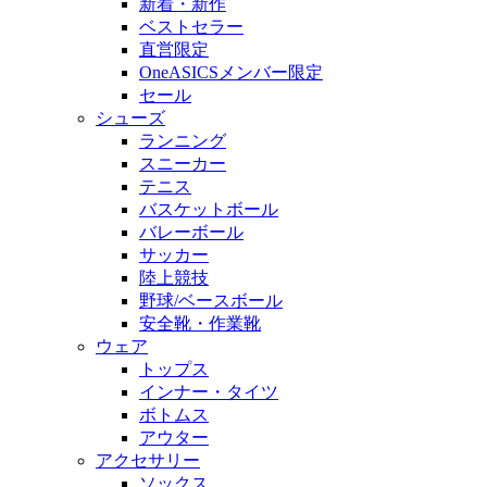
新着・新作
ベストセラー
直営限定
OneASICSメンバー限定
セール
シューズ
ランニング
スニーカー
テニス
バスケットボール
バレーボール
サッカー
陸上競技
野球/ベースボール
安全靴・作業靴
ウェア
トップス
インナー・タイツ
ボトムス
アウター
アクセサリー
ソックス