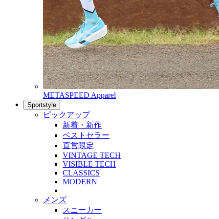
METASPEED Apparel
Sportstyle
ピックアップ
新着・新作
ベストセラー
直営限定
VINTAGE TECH
VISIBLE TECH
CLASSICS
MODERN
メンズ
スニーカー