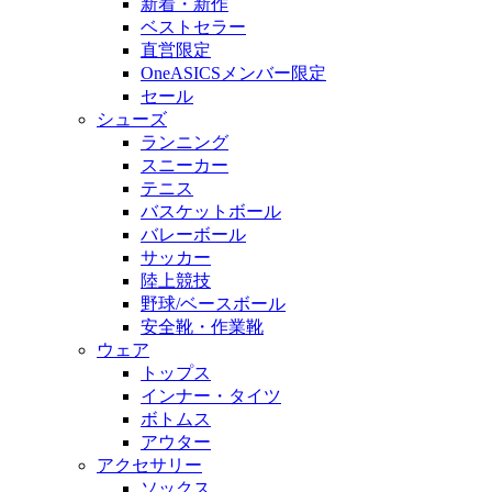
新着・新作
ベストセラー
直営限定
OneASICSメンバー限定
セール
シューズ
ランニング
スニーカー
テニス
バスケットボール
バレーボール
サッカー
陸上競技
野球/ベースボール
安全靴・作業靴
ウェア
トップス
インナー・タイツ
ボトムス
アウター
アクセサリー
ソックス