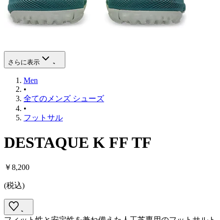
さらに表示
Men
•
全てのメンズ シューズ
•
フットサル
DESTAQUE K FF TF
￥8,200
(
税込
)
フィット性と安定性を兼ね備えた人工芝専用のフットサルト