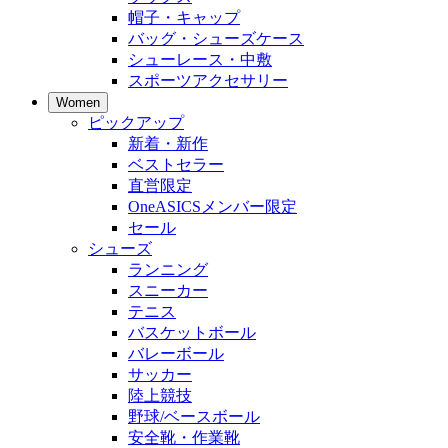
帽子・キャップ
バッグ・シューズケース
シューレース・中敷
スポーツアクセサリー
Women
ピックアップ
新着・新作
ベストセラー
直営限定
OneASICSメンバー限定
セール
シューズ
ランニング
スニーカー
テニス
バスケットボール
バレーボール
サッカー
陸上競技
野球/ベースボール
安全靴・作業靴