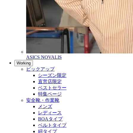
ASICS NOVALIS
Working
ピックアップ
シーズン限定
直営店限定
ベストセラー
特集ページ
安全靴・作業靴
メンズ
レディース
BOAタイプ
ベルトタイプ
紐タイプ