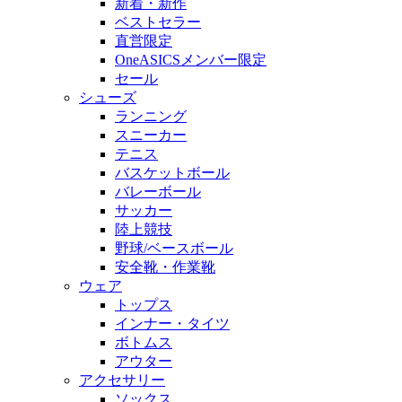
新着・新作
ベストセラー
直営限定
OneASICSメンバー限定
セール
シューズ
ランニング
スニーカー
テニス
バスケットボール
バレーボール
サッカー
陸上競技
野球/ベースボール
安全靴・作業靴
ウェア
トップス
インナー・タイツ
ボトムス
アウター
アクセサリー
ソックス