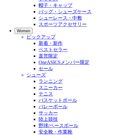
帽子・キャップ
バッグ・シューズケース
シューレース・中敷
スポーツアクセサリー
Women
ピックアップ
新着・新作
ベストセラー
直営限定
OneASICSメンバー限定
セール
シューズ
ランニング
スニーカー
テニス
バスケットボール
バレーボール
サッカー
陸上競技
野球/ベースボール
安全靴・作業靴