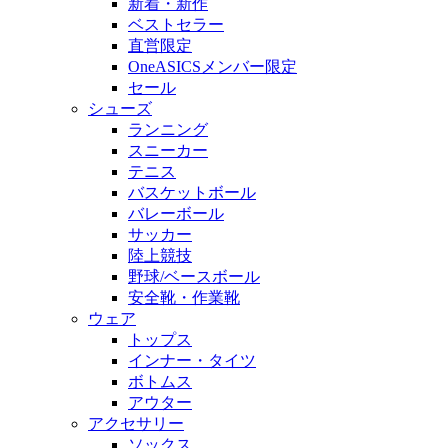
新着・新作
ベストセラー
直営限定
OneASICSメンバー限定
セール
シューズ
ランニング
スニーカー
テニス
バスケットボール
バレーボール
サッカー
陸上競技
野球/ベースボール
安全靴・作業靴
ウェア
トップス
インナー・タイツ
ボトムス
アウター
アクセサリー
ソックス