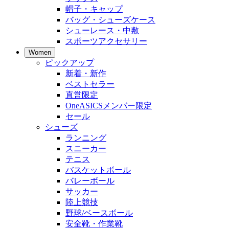
帽子・キャップ
バッグ・シューズケース
シューレース・中敷
スポーツアクセサリー
Women
ピックアップ
新着・新作
ベストセラー
直営限定
OneASICSメンバー限定
セール
シューズ
ランニング
スニーカー
テニス
バスケットボール
バレーボール
サッカー
陸上競技
野球/ベースボール
安全靴・作業靴