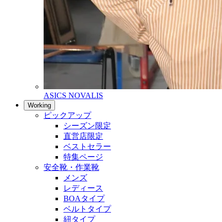
ASICS NOVALIS
Working
ピックアップ
シーズン限定
直営店限定
ベストセラー
特集ページ
安全靴・作業靴
メンズ
レディース
BOAタイプ
ベルトタイプ
紐タイプ