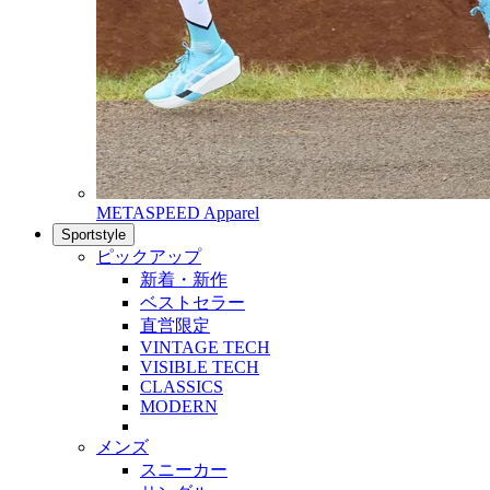
METASPEED Apparel
Sportstyle
ピックアップ
新着・新作
ベストセラー
直営限定
VINTAGE TECH
VISIBLE TECH
CLASSICS
MODERN
メンズ
スニーカー