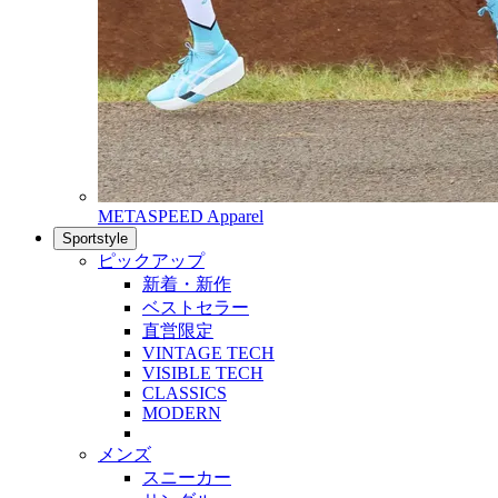
METASPEED Apparel
Sportstyle
ピックアップ
新着・新作
ベストセラー
直営限定
VINTAGE TECH
VISIBLE TECH
CLASSICS
MODERN
メンズ
スニーカー