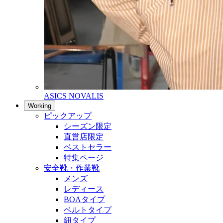
ASICS NOVALIS
Working
ピックアップ
シーズン限定
直営店限定
ベストセラー
特集ページ
安全靴・作業靴
メンズ
レディース
BOAタイプ
ベルトタイプ
紐タイプ