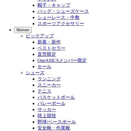
帽子・キャップ
バッグ・シューズケース
シューレース・中敷
スポーツアクセサリー
Women
ピックアップ
新着・新作
ベストセラー
直営限定
OneASICSメンバー限定
セール
シューズ
ランニング
スニーカー
テニス
バスケットボール
バレーボール
サッカー
陸上競技
野球/ベースボール
安全靴・作業靴