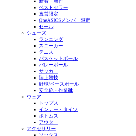
新着・新作
ベストセラー
直営限定
OneASICSメンバー限定
セール
シューズ
ランニング
スニーカー
テニス
バスケットボール
バレーボール
サッカー
陸上競技
野球/ベースボール
安全靴・作業靴
ウェア
トップス
インナー・タイツ
ボトムス
アウター
アクセサリー
ソックス